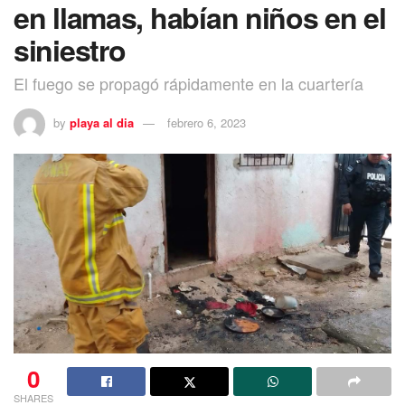
en llamas, habían niños en el
siniestro
El fuego se propagó rápidamente en la cuartería
by
playa al dia
febrero 6, 2023
0
SHARES