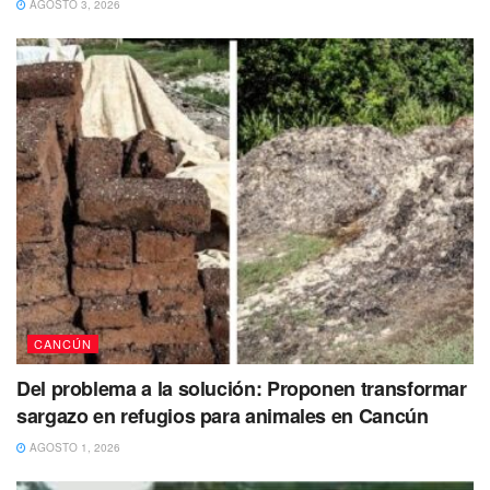
AGOSTO 3, 2026
— cancunaldi2 (@cancunaldi2)
February 5,
2023
De inmediato se procedió al arresto, para después
determinarse que la detención fue legítima, para luego un
agente del ministerio público federal presentó acá el bus
ante un juez quien dictó recientemente la sentencia.
Con información de Cancún Sun
Tags:
Aeropuerto Internacional de Cancún
Kyle Busch
CANCÚN
NASCAR
Piloto
Del problema a la solución: Proponen transformar
sargazo en refugios para animales en Cancún
AGOSTO 1, 2026