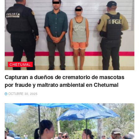
Tags:
acusado
Chetumal
EU
homicidio
CHETUMAL
Capturan a dueños de crematorio de mascotas
por fraude y maltrato ambiental en Chetumal
OCTUBRE 30, 2025