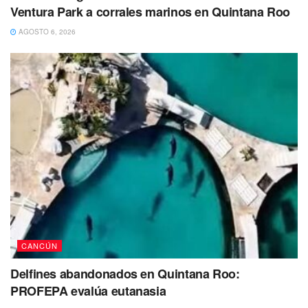
Ventura Park a corrales marinos en Quintana Roo
AGOSTO 6, 2026
El arresto se dio el pasado 27 de enero cuando el piloto
estadounidense se encontraba en una terminal privada
denominada como FBO al interior del Aeropuerto
Internacional de Cancún.
Ante las sospechas de la seguridad del aeropuerto, la
Guardia Nacional realizó una inspección en el equipaje
del piloto, hallando el arma de fuego y las municiones
antes mencionadas.
𝙀𝙟𝙚𝙘𝙪𝙩𝙖𝙙𝙤 #35
“𝙎𝙚𝙧𝙫𝙞𝙘𝙞𝙤 𝙖 𝘿𝙤𝙢𝙞𝙘𝙞𝙡𝙞𝙤”
CANCÚN
𝘛𝘦𝘳𝘮𝘪𝘯𝘢 𝘢𝘤𝘳𝘪𝘣𝘪𝘭𝘭𝘢𝘥𝘰 𝘦𝘯 𝘭𝘢 𝘙𝘦𝘨𝘪ó𝘯 259 𝘥𝘦
Delfines abandonados en Quintana Roo:
𝘊𝘢𝘯𝘤ú𝘯
#Comenta
#Comparte
PROFEPA evalúa eutanasia
#cancun
https://t.co/7eQ8WEzjPM
pic.twitter.com/bVDAfui3Vn