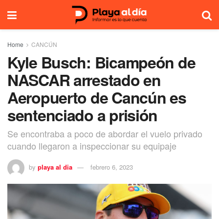
Home
CANCÚN
Kyle Busch: Bicampeón de
NASCAR arrestado en
Aeropuerto de Cancún es
sentenciado a prisión
Se encontraba a poco de abordar el vuelo privado
cuando llegaron a inspeccionar su equipaje
by
playa al dia
febrero 6, 2023