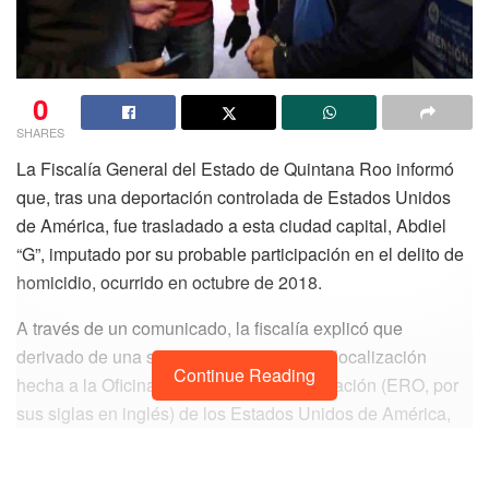
0
SHARES
La Fiscalía General del Estado de Quintana Roo informó
que, tras una deportación controlada de Estados Unidos
de América, fue trasladado a esta ciudad capital, Abdiel
“G”, imputado por su probable participación en el delito de
homicidio, ocurrido en octubre de 2018.
A través de un comunicado, la fiscalía explicó que
derivado de una solicitud de búsqueda y localización
Continue Reading
hecha a la Oficina de Detención y Deportación (ERO, por
sus siglas en inglés) de los Estados Unidos de América,
por parte de la Coordinación de Asuntos Internacionales,
se logró la detención del imputado en Goshen, Nueva