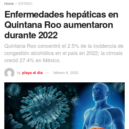
Home
ESTADO
Enfermedades hepáticas en
Quintana Roo aumentaron
durante 2022
Quintana Roo concentró el 2.5% de la incidencia de
congestión alcohólica en el país en 2022; la cirrosis
creció 27.4% en México.
by
playa al dia
febrero 6, 2023