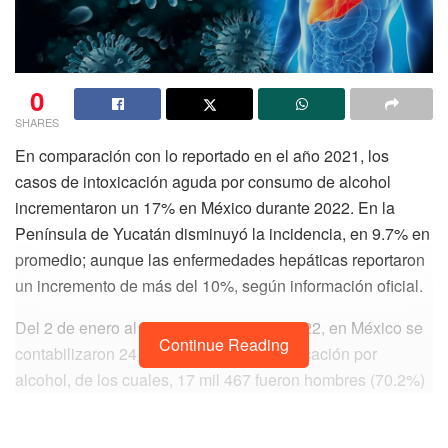
0
SHARES
En comparación con lo reportado en el año 2021, los
casos de intoxicación aguda por consumo de alcohol
incrementaron un 17% en México durante 2022. En la
Península de Yucatán disminuyó la incidencia, en 9.7% en
promedio; aunque las enfermedades hepáticas reportaron
un incremento de más del 10%, según información oficial.
Del 2 de enero al 31 de diciembre del 2022, en México se
Continue Reading
contabilizaron 24 mil 215 casos de intoxicación por
alcohol, de los cuales, 17 mil 467 fueron hombres (70.2%)
y 6 mil 748 (27.9%); cifra que aumentó 17% comparado a
los 20 mil 690 asuntos reportados en 2021, de acuerdo