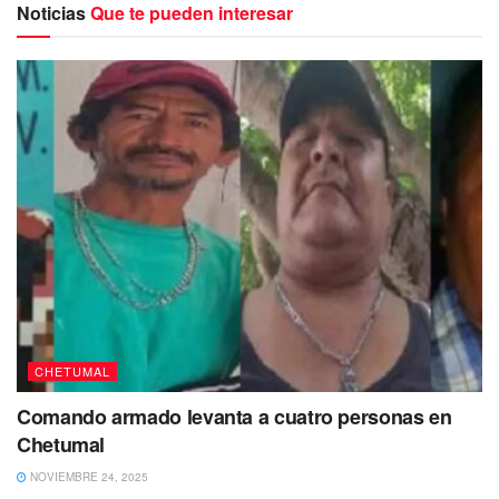
York, por lo que desde el 13 de enero del año en curso, se
Noticias
Que te pueden interesar
le mantuvo en custodia en la correccional del condado
Orange.
CHETUMAL
Comando armado levanta a cuatro personas en
Chetumal
NOVIEMBRE 24, 2025