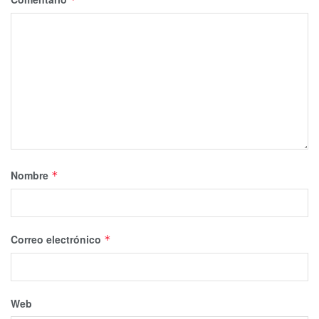
nivel nacional durante el 2022, comparado al mismo
periodo del año previo, cuando se contabilizaron 128
casos. La incidencia bajó 16.4%.
Te puede interesar Leer
Nombre
*
Correo electrónico
*
Web