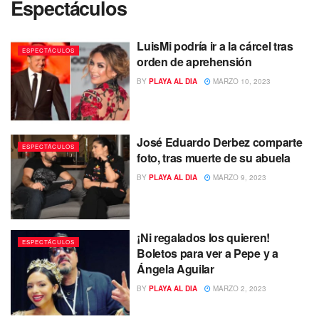
Espectáculos
LuisMi podría ir a la cárcel tras
ESPECTÁCULOS
orden de aprehensión
BY
PLAYA AL DIA
MARZO 10, 2023
José Eduardo Derbez comparte
ESPECTÁCULOS
foto, tras muerte de su abuela
BY
PLAYA AL DIA
MARZO 9, 2023
¡Ni regalados los quieren!
ESPECTÁCULOS
Boletos para ver a Pepe y a
Ángela Aguilar
BY
PLAYA AL DIA
MARZO 2, 2023