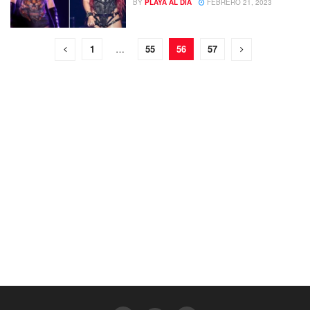
BY
PLAYA AL DIA
FEBRERO 21, 2023
1
…
55
56
57