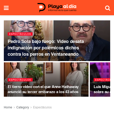
ESPECTÁCULOS
Pedro Sola bajo fuego: Video desata
indignación por polémicos dichos
contra los perros en Ventaneando
ESPECTÁCULOS
ESPECTÁCUL
El tierno video con el que Anne Hathaway
Luis Miguel
anunció su tercer embarazo a los 43 años
sobre su es
Home
Category
Espectáculos