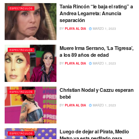
Tania Rincón “le baja el rating” a
ESPECTÁCULOS
Andrea Legarreta: Anuncia
separación
BY
PLAYA AL DIA
MARZO 1, 2023
Muere Irma Serrano, ‘La Tigresa’,
ESPECTÁCULOS
a los 89 años de edad
BY
PLAYA AL DIA
MARZO 1, 2023
Christian Nodal y Cazzu esperan
ESPECTÁCULOS
bebé
BY
PLAYA AL DIA
MARZO 1, 2023
Luego de dejar al Pirata, Medio
ESPECTÁCULOS
Metro ya esta perfilado para