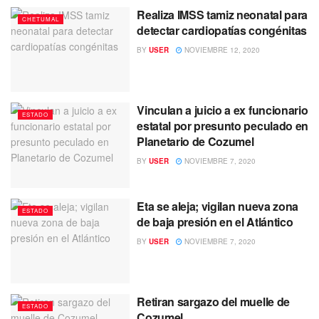
Realiza IMSS tamiz neonatal para
CHETUMAL
detectar cardiopatías congénitas
BY
USER
NOVIEMBRE 12, 2020
Vinculan a juicio a ex funcionario
ESTADO
estatal por presunto peculado en
Planetario de Cozumel
BY
USER
NOVIEMBRE 7, 2020
Eta se aleja; vigilan nueva zona
ESTADO
de baja presión en el Atlántico
BY
USER
NOVIEMBRE 7, 2020
Retiran sargazo del muelle de
ESTADO
Cozumel