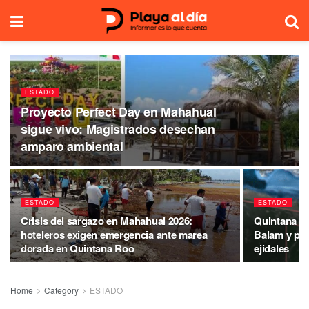
ESTADO
Proyecto Perfect Day en Mahahual
sigue vivo: Magistrados desechan
amparo ambiental
ESTADO
ESTADO
Crisis del sargazo en Mahahual 2026:
Quintana R
hoteleros exigen emergencia ante marea
Balam y pone
dorada en Quintana Roo
ejidales
Home
Category
ESTADO