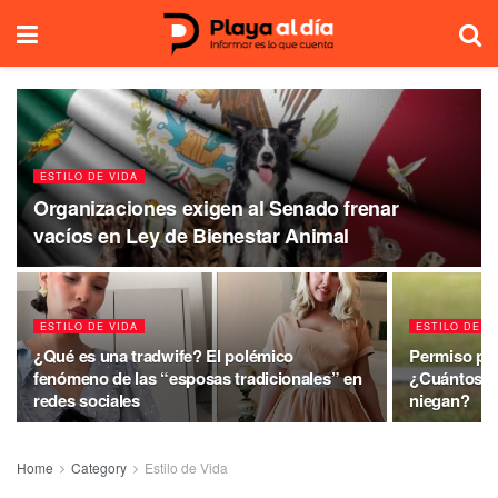
ESTILO DE VIDA
Organizaciones exigen al Senado frenar
vacíos en Ley de Bienestar Animal
ESTILO DE VIDA
ESTILO DE V
¿Qué es una tradwife? El polémico
Permiso por
fenómeno de las “esposas tradicionales” en
¿Cuántos día
redes sociales
niegan?
Home
Category
Estilo de Vida