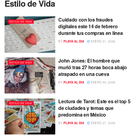
Estilo de Vida
Cuidado con los fraudes
ESTILO DE VIDA
digitales este 14 de febrero
durante tus compras en línea
BY
PLAYA AL DIA
ENERO 31, 2026
John Jones: El hombre que
ESTILO DE VIDA
murió tras 27 horas boca abajo
atrapado en una cueva
BY
PLAYA AL DIA
ENERO 30, 2026
Lectura de Tarot: Este es el top 5
ESTILO DE VIDA
de ciudades y temas que
predomina en México
BY
PLAYA AL DIA
ENERO 27, 2026