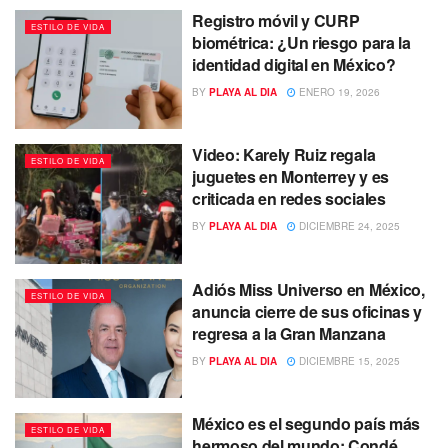
Registro móvil y CURP
ESTILO DE VIDA
biométrica: ¿Un riesgo para la
identidad digital en México?
BY
PLAYA AL DIA
ENERO 19, 2026
Video: Karely Ruiz regala
ESTILO DE VIDA
juguetes en Monterrey y es
criticada en redes sociales
BY
PLAYA AL DIA
DICIEMBRE 24, 2025
Adiós Miss Universo en México,
ESTILO DE VIDA
anuncia cierre de sus oficinas y
regresa a la Gran Manzana
BY
PLAYA AL DIA
DICIEMBRE 15, 2025
México es el segundo país más
ESTILO DE VIDA
hermoso del mundo: Condé