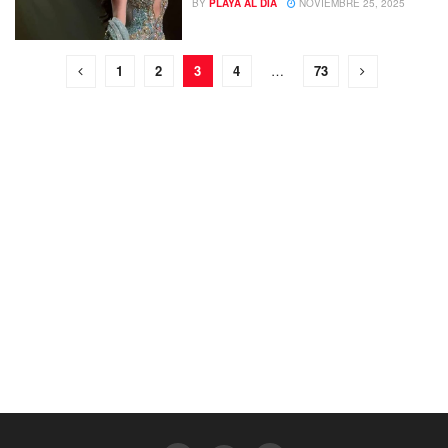
BY
PLAYA AL DIA
NOVIEMBRE 25, 2025
1
2
3
4
…
73