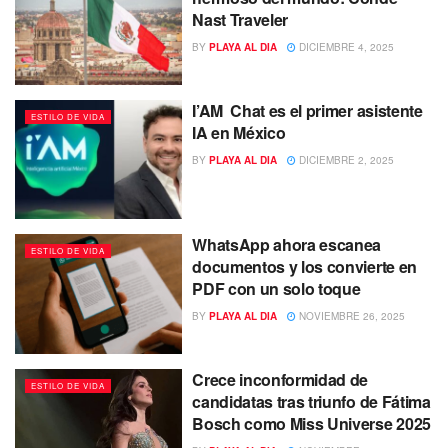
Nast Traveler
BY
PLAYA AL DIA
DICIEMBRE 4, 2025
I’AM Chat es el primer asistente
ESTILO DE VIDA
IA en México
BY
PLAYA AL DIA
DICIEMBRE 2, 2025
WhatsApp ahora escanea
ESTILO DE VIDA
documentos y los convierte en
PDF con un solo toque
BY
PLAYA AL DIA
NOVIEMBRE 26, 2025
Crece inconformidad de
ESTILO DE VIDA
candidatas tras triunfo de Fátima
Bosch como Miss Universe 2025