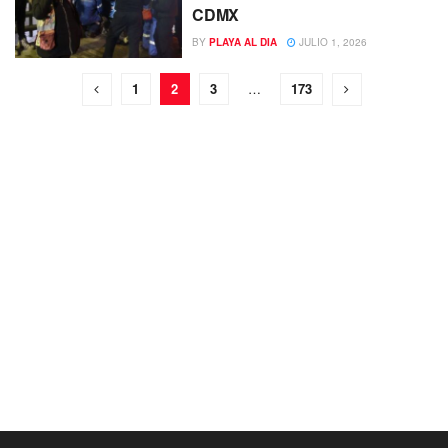
CDMX
BY
PLAYA AL DIA
JULIO 1, 2026
1
2
3
…
173