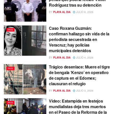
Rodríguez tras su detención
BY
PLAYA AL DIA
JULIO 8, 2026
Caso Roxana Guzmán:
PAÍS
confirman hallazgo sin vida de la
periodista secuestrada en
Veracruz; hay policías
municipales detenidos
BY
PLAYA AL DIA
JULIO 4, 2026
Trágico desenlace: Muere el tigre
PAÍS
de bengala ‘Kenzo’ en operativo
de captura en el Edomex;
clausuran el refugio
BY
PLAYA AL DIA
JULIO 3, 2026
Video: Estampida en festejos
PAÍS
mundialistas deja tres muertos
en el Paseo de la Reforma de la