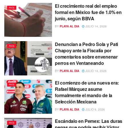
El crecimiento real del empleo
PAÍS
formal en México fue de 1.0% en
junio, según BBVA
BY
PLAYA AL DIA
JULIO 14, 2026
Denuncian a Pedro Sola y Pati
PAÍS
Chapoy ante la Fiscalía por
comentarios sobre envenenar
perros en Ventaneando
BY
PLAYA AL DIA
JULIO 14, 2026
El comienzo de una nueva era:
PAÍS
Rafael Márquez asume
formalmente el mando de la
Selección Mexicana
BY
PLAYA AL DIA
JULIO 9, 2026
Escándalo en Pemex: Las duras
PAÍS
penas que podría recibir Víctor