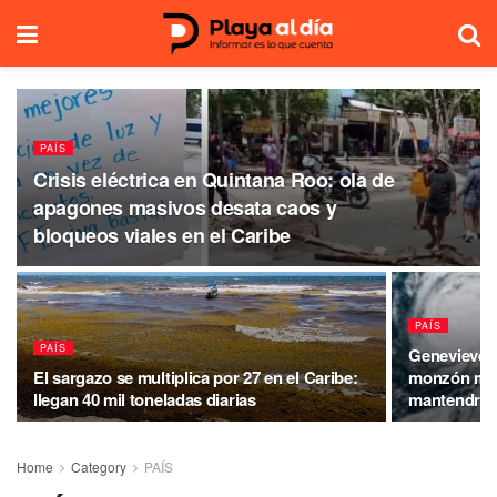
PAÍS
Crisis eléctrica en Quintana Roo: ola de
apagones masivos desata caos y
bloqueos viales en el Caribe
PAÍS
PAÍS
Genevieve d
El sargazo se multiplica por 27 en el Caribe:
monzón mex
llegan 40 mil toneladas diarias
mantendrán 
Home
Category
PAÍS