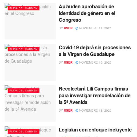
Aplauden aprobación de
PLAYA DEL CARMEN
identidad de género en el
Congreso
BY
USER
NOVIEMBRE 19, 2020
Covid-19 dejará sin procesiones
PLAYA DEL CARMEN
a la Virgen de Guadalupe
BY
USER
NOVIEMBRE 19, 2020
Recolectará Lili Campos firmas
PLAYA DEL CARMEN
para investigar remodelación de
la 5ª Avenida
BY
USER
NOVIEMBRE 18, 2020
Legislan con enfoque incluyente
PLAYA DEL CARMEN