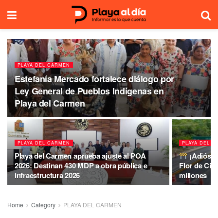
PLAYA DEL CARMEN
Estefanía Mercado fortalece diálogo por
Ley General de Pueblos Indígenas en
Playa del Carmen
PLAYA DEL CARMEN
PLAYA DEL 
Playa del Carmen aprueba ajuste al POA
¡Adiós a
2026: Destinan 430 MDP a obra pública e
Flor de Cir
infraestructura 2026
millones
Home
Category
PLAYA DEL CARMEN