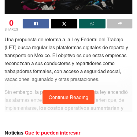
0
SHARES
Una propuesta de reforma a la Ley Federal del Trabajo
(LFT) busca regular las plataformas digitales de reparto y
transporte en México. El objetivo es que estas empresas
reconozcan a sus conductores y repartidores como
trabajadores formales, con acceso a seguridad social,
vacaciones, aguinaldo y otras prestaciones.
Sin embargo, la posible aprobación de esta ley encendió
Continue Reading
las alarmas entre las compañías, que advierten que, de
implementarse,
los costos operativos aumentarían y
podrían trasladarse al consumidor
, encareciendo el
servicio.
Noticias
Que te pueden interesar