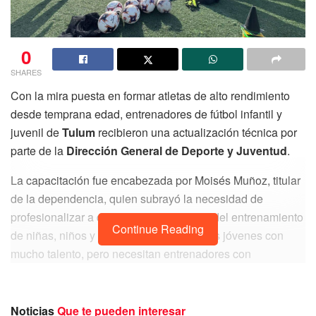
0
SHARES
Con la mira puesta en formar atletas de alto rendimiento
desde temprana edad, entrenadores de fútbol infantil y
juvenil de
Tulum
recibieron una actualización técnica por
parte de la
Dirección General de Deporte y Juventud
.
La capacitación fue encabezada por Moisés Muñoz, titular
de la dependencia, quien subrayó la necesidad de
profesionalizar a quienes están al frente del entrenamiento
Continue Reading
de niñas, niños y adolescentes. “Tenemos jóvenes con
mucho talento, pero necesitan entrenadores con
herramientas actualizadas para que ese talento se
traduzca en resultados”, dijo.
Noticias
Que te pueden interesar