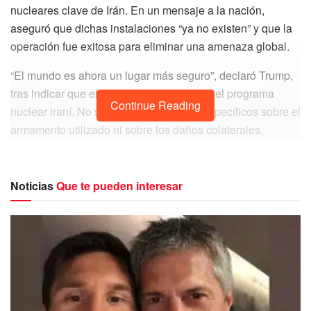
nucleares clave de Irán. En un mensaje a la nación,
aseguró que dichas instalaciones “ya no existen” y que la
operación fue exitosa para eliminar una amenaza global.
“El mundo es ahora un lugar más seguro”, declaró Trump,
tras indicar que el objetivo fue neutralizar el programa
Continue Reading
nuclear iraní. No se ofrecieron detalles específicos sobre el
armamento utilizado ni sobre los daños colaterales,
aunque aseguró que se trató de un ataque preciso.
Noticias
Que te pueden interesar