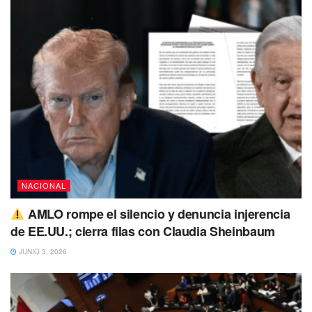
en que los colaboradores valoran la flexibilidad del modelo
actual y que convertirlos en empleados fijos podría reducir
sus ingresos y su autonomía.
Mientras tanto, miles de usuarios y trabajadores esperan
con incertidumbre el resultado de esta reforma que podría
transformar por completo el modelo de trabajo digital
en México.
Tags:
didi
Mexico
uber
NACIONAL
AMLO rompe el silencio y denuncia injerencia
de EE.UU.; cierra filas con Claudia Sheinbaum
JUNIO 3, 2026