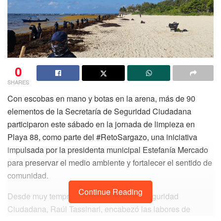
0
SHARES
Con escobas en mano y botas en la arena, más de 90
elementos de la Secretaría de Seguridad Ciudadana
participaron este sábado en la jornada de limpieza en
Playa 88, como parte del #RetoSargazo, una iniciativa
impulsada por la presidenta municipal Estefanía Mercado
para preservar el medio ambiente y fortalecer el sentido de
comunidad.
Continue Reading
Desde muy temprano, el secretario de Seguridad
Ciudadana, Raúl Tassinari, encabezó las labores de