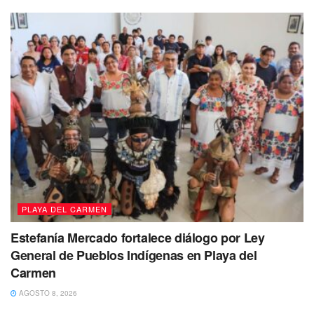
casos extremos. Actualmente, la Fiscalía analiza otros
ocho casos de maltrato animal, entre los que destaca el de
Cirilo, un perro pitbull que atacó a dos menores en Villas
del Sol y que permanece bajo custodia en el
CENCAAZ
mientras se determina la responsabilidad de sus dueños.
Te recomendamos leer:
Regidor Toledo Medina
denuncia retroceso en acceso a la información: “La
transparencia será un mito”
PLAYA DEL CARMEN
Estefanía Mercado fortalece diálogo por Ley
General de Pueblos Indígenas en Playa del
Carmen
AGOSTO 8, 2026