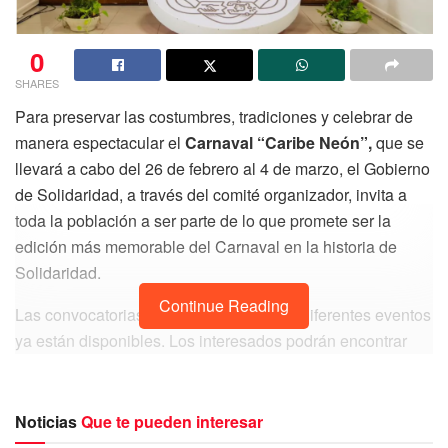
0
SHARES
Para preservar las costumbres, tradiciones y celebrar de
manera espectacular el
Carnaval “Caribe Neón”,
que se
llevará a cabo del 26 de febrero al 4 de marzo, el Gobierno
de Solidaridad, a través del comité organizador, invita a
toda la población a ser parte de lo que promete ser la
edición más memorable del Carnaval en la historia de
Solidaridad.
Continue Reading
Las convocatorias para participar en los diferentes eventos
ya están disponibles. Los interesados podrán encontrar
toda la información en las redes sociales oficiales del
ayuntamiento de Solidaridad y de la alcaldía de Puerto
Aventuras, así como en diversos espacios públicos. Entre
Noticias
Que te pueden interesar
las actividades destacadas se encuentran la elección de