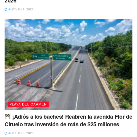
2026
AGOSTO 7, 2026
PLAYA DEL CARMEN
¡Adiós a los baches! Reabren la avenida Flor de
Ciruelo tras inversión de más de $25 millones
Finalmente, el regidor aseguró que el borrador del
AGOSTO 6, 2026