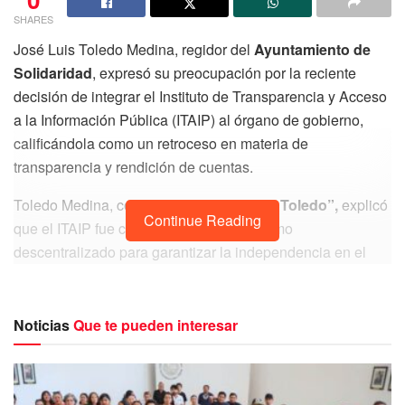
SHARES
José Luis Toledo Medina, regidor del
Ayuntamiento de
Solidaridad
, expresó su preocupación por la reciente
decisión de integrar el Instituto de Transparencia y Acceso
a la Información Pública (ITAIP) al órgano de gobierno,
calificándola como un retroceso en materia de
transparencia y rendición de cuentas.
Toledo Medina, conocido como “
Chanito Toledo”,
explicó
Continue Reading
que el ITAIP fue creado como un organismo
descentralizado para garantizar la independencia en el
manejo de la información pública. Sin embargo, su
integración al gobierno central, según el regidor, elimina
esta autonomía y convierte la transparencia en “un mito o
Noticias
Que te pueden interesar
una broma”. “El gobierno podrá decidir qué información
compartir y cuál ocultar, lo que deja a los servidores
públicos sin responsabilidad alguna ante los ciudadanos”,