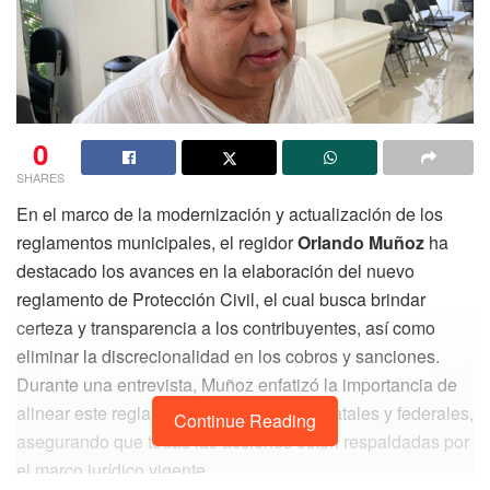
0
SHARES
En el marco de la modernización y actualización de los
reglamentos municipales, el regidor
Orlando Muñoz
ha
destacado los avances en la elaboración del nuevo
reglamento de Protección Civil, el cual busca brindar
certeza y transparencia a los contribuyentes, así como
eliminar la discrecionalidad en los cobros y sanciones.
Durante una entrevista, Muñoz enfatizó la importancia de
alinear este reglamento con las leyes estatales y federales,
Continue Reading
asegurando que todas las acciones estén respaldadas por
el marco jurídico vigente.