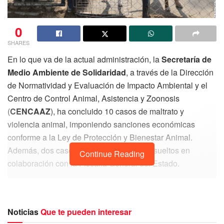
0
SHARES
En lo que va de la actual administración, la
Secretaría de
Medio Ambiente de Solidaridad
, a través de la Dirección
de Normatividad y Evaluación de Impacto Ambiental y el
Centro de Control Animal, Asistencia y Zoonosis
(
CENCAAZ
), ha concluido 10 casos de maltrato y
violencia animal, imponiendo sanciones económicas
conforme a la Ley de Protección y Bienestar Animal.
Además, dos casos adicionales fueron resueltos en
Continue Reading
colaboración con la Fiscalía General del Estado.
Orlando García
, director de
Normatividad y Evaluación
Ambiental,
detalló que, aunque se han aplicado multas
administrativas, aún no se ha logrado la encarcelación de
Noticias
Que te pueden interesar
ningún agresor, a pesar de que la ley lo contempla en