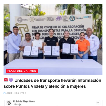
reglamento está en revisión, analizando términos jurídicos
para evitar ambigüedades. Una vez finalizado, se
presentará al pleno para su aprobación, tras un proceso de
socialización con los sectores involucrados.
Muñoz
reiteró
la importancia de hacer las cosas bien, pensando en el
bien común y en la trascendencia de las normativas más
allá de los periodos de gobierno.
Tags:
Playa del Carmen
Solidaridad
PLAYA DEL CARMEN
Unidades de transporte llevarán información
sobre Puntos Violeta y atención a mujeres
AGOSTO 6, 2026