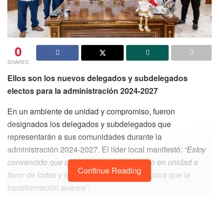
0
SHARES
Ellos son los nuevos delegados y subdelegados
electos para la administración 2024-2027
En un ambiente de unidad y compromiso, fueron
designados los delegados y subdelegados que
representarán a sus comunidades durante la
administración 2024-2027. El líder local manifestó:
“Estoy
convencido que continuaremos trabajando en unidad a
Continue Reading
favor de todas y todos, con transparencia para que la
transformación avance”.
A continuación, se presenta la lista de los nuevos