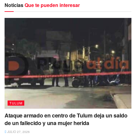
representantes comunitarios:
Noticias
Que te pueden interesar
Chemuyil
: Gilmer Vidal Miranda May
Akumal
: Ángel Antonio Sosa Ruiz
Punta Allen
: María Guadalupe Cocom González
Macario Gómez
: Rosa María Tun Puc
Francisco Uh May
: Adolfo Hau Yeh
Manuel Antonio Hay
: Josué Alejandro Canche Bello
Cobá
: Ezequiel May Azcorra
San Juan de Dios
: Francisca Tun Caamal
San Pedro
: Rigoberto Cen Can
TULUM
Sahcabmucuy
: María Sandra Dzib Canul
Ataque armado en centro de Tulum deja un saldo
Chanchén Palmar
: Eduardo Dzul Dzib
de un fallecido y una mujer herida
Hondzonot
: Rosendo May Chulim
JULIO 27, 2026
TULUM