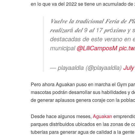
en lo que va del 2022 se tiene un acumulado de 
𝑽𝒖𝒆𝒍𝒗𝒆 𝒍𝒂 𝒕𝒓𝒂𝒅𝒊𝒄𝒊𝒐𝒏𝒂𝒍 𝑭𝒆𝒓𝒊𝒂 𝒅𝒆 
𝒓𝒆𝒂𝒍𝒊𝒛𝒂𝒓á 𝒅𝒆𝒍 9 𝒂𝒍 17 𝒑𝒓ó
destacadas de este verano en el
municipal
@LiliCamposM
pic.t
— playaaldia (@playaaldia)
July
Pero ahora Aguakan puso en marcha el Gym para 
mascotas podrán desarrollar sus habilidades y de
de generar aplausos genera coraje con la poblaci
Desde hace algunos meses,
Aguakan
emprendió 
parques distribuidos ubicados en las zonas de 
tuberías para generar agua de calidad a la gente