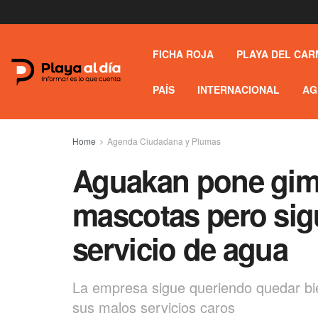
FICHA ROJA
PLAYA DEL CAR
PAÍS
INTERNACIONAL
AG
Home
Agenda Ciudadana y Plumas
Aguakan pone gim
mascotas pero sig
servicio de agua
La empresa sigue queriendo quedar bi
sus malos servicios caros