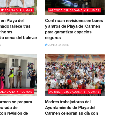
IUDADANA Y PLUMAS
AGENDA CIUDADANA Y PLUMAS
 en Playa del
Continúan revisiones en bares
ado fallece tras
y antros de Playa del Carmen
 horas
para garantizar espacios
o cerca del bulevar
seguros
6
JUNIO 22, 2026
IUDADANA Y PLUMAS
AGENDA CIUDADANA Y PLUMAS
armen se prepara
Madres trabajadoras del
porada de
Ayuntamiento de Playa del
on revisión de
Carmen celebran su día con