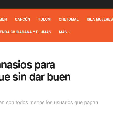
MEN
CANCÚN
TULUM
CHETUMAL
ISLA MUJERES
ENDA CIUDADANA Y PLUMAS
MÁS
nasios para
ue sin dar buen
en con todos menos los usuarios que pagan