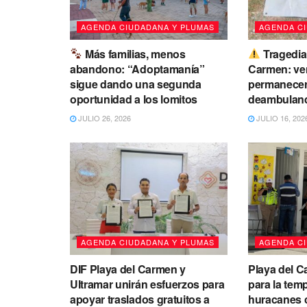
AGENDA CIUDADANA Y PLUMAS
AGENDA C
Más familias, menos
Tragedia
abandono: “Adoptamanía”
Carmen: ven
sigue dando una segunda
permanecer
oportunidad a los lomitos
deambuland
JULIO 26, 2026
JULIO 16, 202
AGENDA CIUDADANA Y PLUMAS
AGENDA C
DIF Playa del Carmen y
Playa del C
Ultramar unirán esfuerzos para
para la tem
apoyar traslados gratuitos a
huracanes c