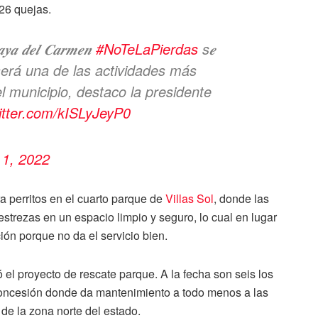
26 quejas.
𝒍𝒂𝒚𝒂 𝒅𝒆𝒍 𝑪𝒂𝒓𝒎𝒆𝒏
#NoTeLaPierdas
s𝒆
𝒊𝒎𝒐 y será una de las actividades más
 municipio, destaco la presidente
witter.com/kISLyJeyP0
 1, 2022
perritos en el cuarto parque de
Villas Sol
, donde las
strezas en un espacio limpio y seguro, lo cual en lugar
ón porque no da el servicio bien.
el proyecto de rescate parque. A la fecha son seis los
concesión donde da mantenimiento a todo menos a las
 de la zona norte del estado.