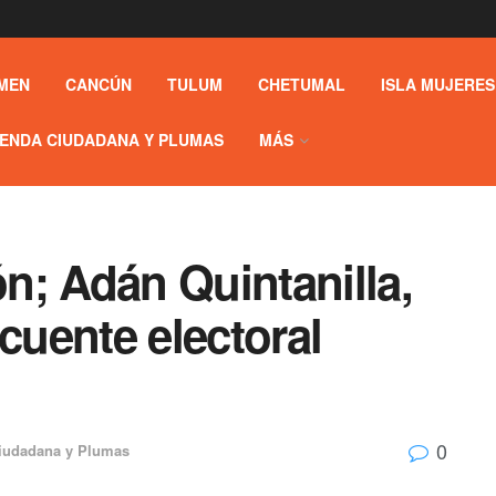
MEN
CANCÚN
TULUM
CHETUMAL
ISLA MUJERES
ENDA CIUDADANA Y PLUMAS
MÁS
n; Adán Quintanilla,
cuente electoral
0
iudadana y Plumas