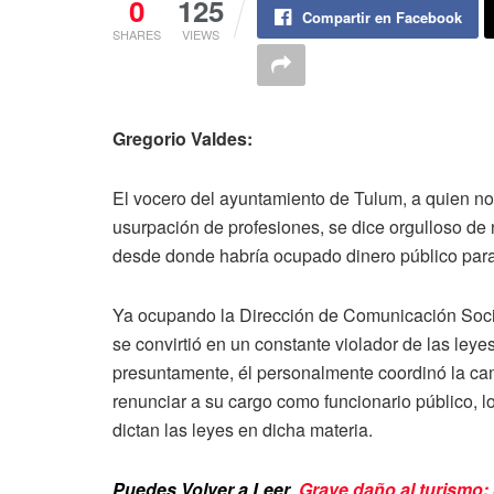
0
125
Compartir en Facebook
SHARES
VIEWS
Gregorio Valdes:
El vocero del ayuntamiento de Tulum, a quien n
usurpación de profesiones, se dice orgulloso de 
desde donde habría ocupado dinero público para
Ya ocupando la Dirección de Comunicación Soci
se convirtió en un constante violador de las leye
presuntamente, él personalmente coordinó la ca
renunciar a su cargo como funcionario público, lo
dictan las leyes en dicha materia.
Puedes Volver a Leer
Grave daño al turismo