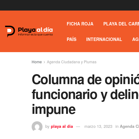
FICHA ROJA
PLAYA DEL CAR
PAÍS
INTERNACIONAL
AG
Home
Agenda Ciudadana y Plumas
Columna de opinió
funcionario y delin
impune
by
playa al dia
marzo 13, 2023
in
Agenda C