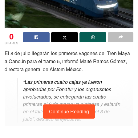
0
SHARES
El 8 de julio llegarán los primeros vagones del Tren Maya
a Cancún para el tramo 5, informó Maité Ramos Gómez,
directora general de Alstom México.
“Las primeras cuatro cajas ya fueron
aprobadas por Fonatur y los organismos
involucrados, se entregarán las cuatro
primeras el 8 de marzo ya pintadas y estarán
en el taller y cochera de Cancún el 8 de
Continue Reading
julio”, destacó la ejecutiva.
Mencionó que habrá un taller y cochera en Tulum, en un