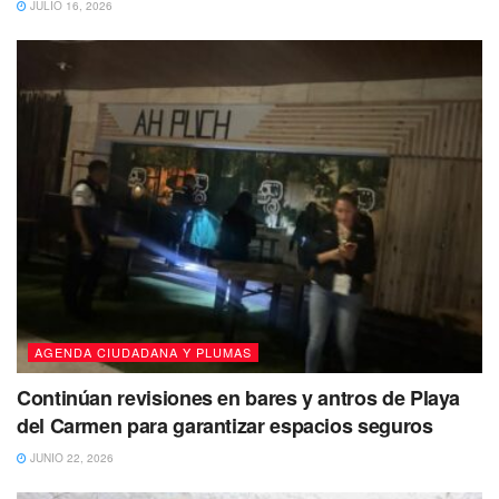
JULIO 16, 2026
Y se preguntarán ¿cómo es que ninguno de estos 10
alcaldes ha logrado “brillar” por buenos, con todo el apoyo
del estado y la federación?, hasta la pregunta ofende.
Solidaridad es el único municipio de Quintana Roo que en
un año logró salir de las 50 ciudades con mayor índice
delictivo, prácticamente de estar en la posición 17 con el
gobierno de la Laura Beristian Navarrete con Morena, al
llegar Lili Campos salió de la lista negra.
AGENDA CIUDADANA Y PLUMAS
Continúan revisiones en bares y antros de Playa
del Carmen para garantizar espacios seguros
JUNIO 22, 2026