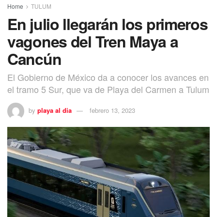
Home
TULUM
En julio llegarán los primeros
vagones del Tren Maya a
Cancún
El Gobierno de México da a conocer los avances en
el tramo 5 Sur, que va de Playa del Carmen a Tulum
by
playa al dia
febrero 13, 2023