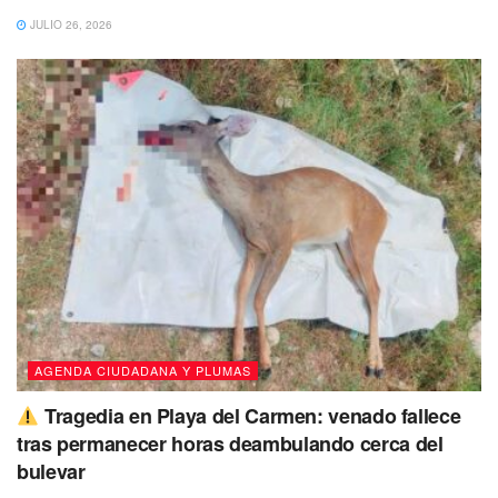
como no, si es el único gobierno panista opacando a 8
JULIO 26, 2026
presidentes municipales morenistas, más los otros dos que
apenas buscan como sumarse a la guinda, para lograr su
reelección. Pero una cosa es que quieran y otra que
puedan.
AGENDA CIUDADANA Y PLUMAS
Tragedia en Playa del Carmen: venado fallece
tras permanecer horas deambulando cerca del
bulevar