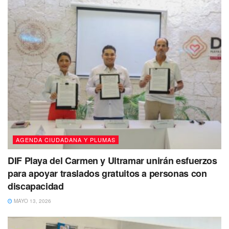
Pero además es suficientemente fuerte económicamente
para resolver y atender sus necesidades de infraestructura
social, obra y servicios públicos, no por nada es el corazón
de la Riviera Maya.
AGENDA CIUDADANA Y PLUMAS
DIF Playa del Carmen y Ultramar unirán esfuerzos
para apoyar traslados gratuitos a personas con
discapacidad
MAYO 13, 2026