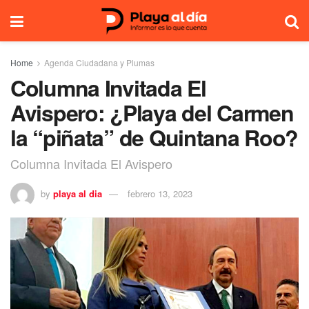
Home
Agenda Ciudadana y Plumas
Columna Invitada El
Avispero: ¿Playa del Carmen
la “piñata” de Quintana Roo?
Columna Invitada El Avispero
by
playa al dia
febrero 13, 2023