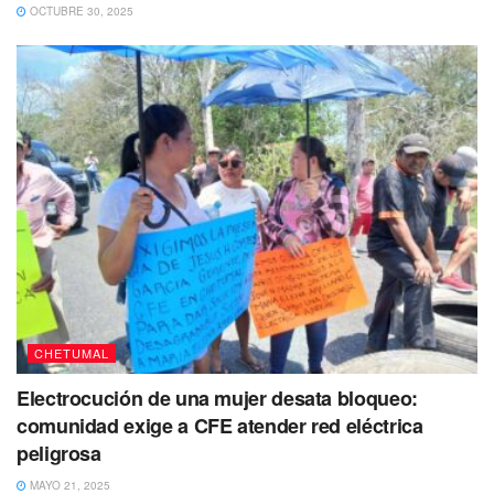
OCTUBRE 30, 2025
estado y 23 el Consejo Nacional de Ciencia y Tecnología
(CONACYT) y de acuerdo a cifras de la pasada
administración, también se canalizó una cantidad similar
tan solo a reparaciones que nunca fueron visibles.
Cabe señalar, que el planetario Yook’ol Kaab de
Chetumal, junto con el Ka’Yok de Cancún, el Cha’an
Ka’an de Cozumel y el Sayab de Playa del Carmen, hacen
que Quintana Roo, cuente con la red de planetarios más
grande en el país.
Puedes volver a leer
CHETUMAL
Electrocución de una mujer desata bloqueo:
comunidad exige a CFE atender red eléctrica
peligrosa
MAYO 21, 2025