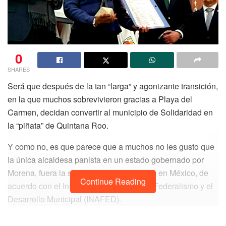
0
SHARES
Será que después de la tan “larga” y agonizante transición,
en la que muchos sobrevivieron gracias a Playa del
Carmen, decidan convertir al municipio de Solidaridad en
la “piñata” de Quintana Roo.
Y como no, es que parece que a muchos no les gusto que
la única alcaldesa panista en un estado gobernado por
Morena, fuera la segunda mejor evaluada en México, de
Continue Reading
acuerdo con el Instituto Nacional para el Federalismo y el
Desarrollo Municipal (INAFED).