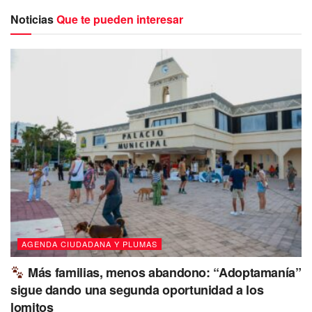
Noticias
Que te pueden interesar
El gobierno federal reconoció que el municipio de
Solidaridad obtuvo durante el 2022 el porcentaje de
AGENDA CIUDADANA Y PLUMAS
58.4%, el más alto del estado de Quintana Roo en la Guía
Consultiva de Desempeño Municipal.
Más familias, menos abandono: “Adoptamanía”
sigue dando una segunda oportunidad a los
Acto que seguramente no es del agrado de muchos, y
lomitos