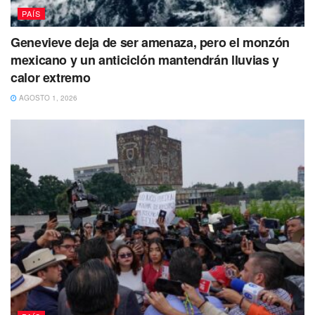
PAÍS
Genevieve deja de ser amenaza, pero el monzón
mexicano y un anticiclón mantendrán lluvias y
calor extremo
AGOSTO 1, 2026
Además,
el IMSS señaló que de forma permanente se
brinda capacitación al personal
en temas de buen trato y
respeto a los derechos humanos, y reiteró su compromiso
de ofrecer
atención con calidad y calidez a la población
derechohabiente.
Hasta el momento,
no se ha
informado si habrá alguna investigación adicional
sobre el comportamiento del vigilante, pero el
IMSS
aseguró que no tolerará conductas que vulneren la
dignidad
de los derechohabientes.