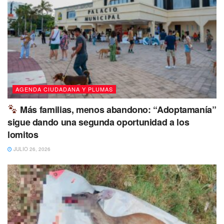
casos de hipoacusia severa o profunda, cuando los
auxiliares auditivos convencionales ya no ofrecen
beneficio suficiente.
AGENDA CIUDADANA Y PLUMAS
Más familias, menos abandono: “Adoptamanía”
sigue dando una segunda oportunidad a los
lomitos
JULIO 26, 2026