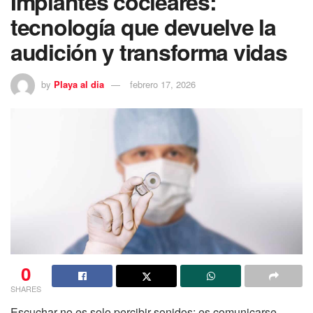
Implantes cocleares:
tecnología que devuelve la
audición y transforma vidas
by
Playa al dia
febrero 17, 2026
0
SHARES
Escuchar no es solo percibir sonidos; es comunicarse,