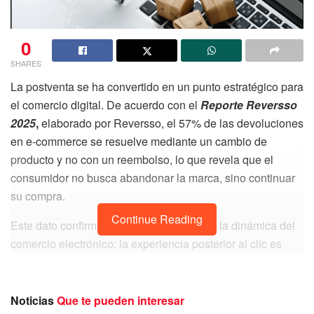
0
SHARES
La postventa se ha convertido en un punto estratégico para
el comercio digital. De acuerdo con el
Reporte Reversso
2025
,
elaborado por Reversso, el 57% de las devoluciones
en e-commerce se resuelve mediante un cambio de
producto y no con un reembolso, lo que revela que el
consumidor no busca abandonar la marca, sino continuar
su compra.
Continue Reading
Este dato confirma una transformación en la dinámica del
comercio electrónico: la experiencia posterior al clic es
ahora un factor determinante para la retención, la recompra
y los ingresos. Las marcas que no rediseñan su estrategia
postventa están dejando pasar una oportunidad clara de
Noticias
Que te pueden interesar