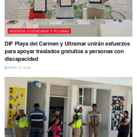
abren la puerta a una participación más plena en la
sociedad y a una mejor calidad de vida.
Tags:
Mexico
salud
AGENDA CIUDADANA Y PLUMAS
DIF Playa del Carmen y Ultramar unirán esfuerzos
para apoyar traslados gratuitos a personas con
discapacidad
MAYO 13, 2026