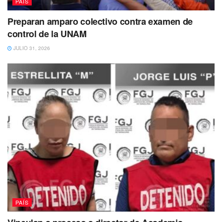
PAÍS
Con información de Diario de Yucatán
Preparan amparo colectivo contra examen de
control de la UNAM
JULIO 31, 2026
PAÍS