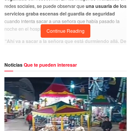
redes sociales, se puede observar que
una usuaria de los
servicios graba escenas del guardia de seguridad
cuando intenta sacar a una señora que había pasado la
noche en el hospital.
Continue Reading
“Ahí va a sacar a la señora que está durmiendo allá. De
verdad, qué asco de vigilante”
, se escucha decir a la
mujer que documenta el momento.
Noticias
Que te pueden interesar