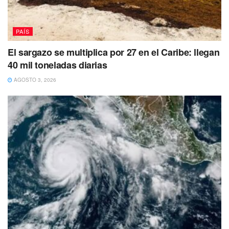
indebida
no pertenece al IMSS Yucatán,
sino a una
empresa contratada,
a la que pidieron la remoción del
PAÍS
sujeto.
El sargazo se multiplica por 27 en el Caribe: llegan
“La Oficina de Seguridad y Resguardo de Inmuebles
40 mil toneladas diarias
solicitó a la empresa de seguridad que el elemento
AGOSTO 3, 2026
fuese removido de sus funciones inmediatamente”.