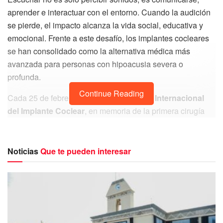
aprender e interactuar con el entorno. Cuando la audición
se pierde, el impacto alcanza la vida social, educativa y
emocional. Frente a este desafío, los implantes cocleares
se han consolidado como la alternativa médica más
avanzada para personas con hipoacusia severa o
profunda.
Continue Reading
Cada 25 de febrero se conmemora el
Día Internacional
del Implante Coclear
, en memoria de la primera cirugía
realizada en 1957, cuando por primera vez se logró
estimular eléctricamente el nervio auditivo. Desde
entonces, la innovación tecnológica ha permitido que
Noticias
Que te pueden interesar
miles de personas en el mundo recuperen el acceso al
sonido.
De acuerdo con
MED-EL
, los implantes cocleares
representan actualmente la única tecnología capaz de
sustituir la función de la parte dañada del oído interno en