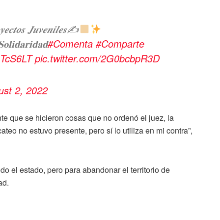
𝒚𝒆𝒄𝒕𝒐𝒔 𝑱𝒖𝒗𝒆𝒏𝒊𝒍𝒆𝒔✍
𝐨𝐥𝐢𝐝𝐚𝐫𝐢𝐝𝐚𝐝
#Comenta
#Comparte
i0TcS6LT
pic.twitter.com/2G0bcbpR3D
ust 2, 2022
e que se hicieron cosas que no ordenó el juez, la
ateo no estuvo presente, pero sí lo utiliza en mi contra”,
o el estado, pero para abandonar el territorio de
ad.