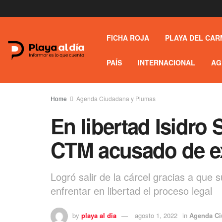
FICHA ROJA
PLAYA DEL CAR
PAÍS
INTERNACIONAL
AG
Home
Agenda Ciudadana y Plumas
En libertad Isidro 
CTM acusado de ex
Logró salir de la cárcel gracias a que
enfrentar en libertad el proceso legal
by
playa al dia
agosto 1, 2022
in
Agenda Ci