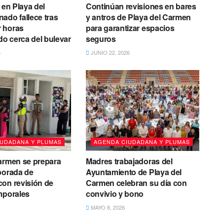
 en Playa del
Continúan revisiones en bares
ado fallece tras
y antros de Playa del Carmen
 horas
para garantizar espacios
o cerca del bulevar
seguros
6
JUNIO 22, 2026
IUDADANA Y PLUMAS
AGENDA CIUDADANA Y PLUMAS
armen se prepara
Madres trabajadoras del
porada de
Ayuntamiento de Playa del
on revisión de
Carmen celebran su día con
mporales
convivio y bono
MAYO 8, 2026