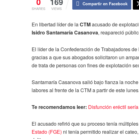
0
169
Compartir en Facebook
SHARES
VIEWS
En libertad líder de la
CTM
acusado de explotaci
Isidro
Santamaría Casanova
, reapareció públi
El líder de la Confederación de Trabajadores de
gracias a que sus abogados solicitaron un amparo 
de trata de personas con fines de explotación se
Santamaría Casanova salió bajo fianza la noche d
labores al frente de la CTM a partir de este lunes
Te recomendamos leer:
Disfunción eréctil serí
El acusado refirió que su proceso tenía múltiples 
Estado (FGE)
ni tenía permitido realizar el cate