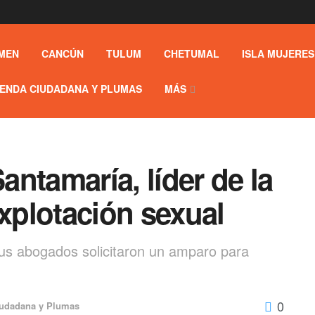
MEN
CANCÚN
TULUM
CHETUMAL
ISLA MUJERES
ENDA CIUDADANA Y PLUMAS
MÁS
Santamaría, líder de la
plotación sexual
 sus abogados solicitaron un amparo para
0
udadana y Plumas