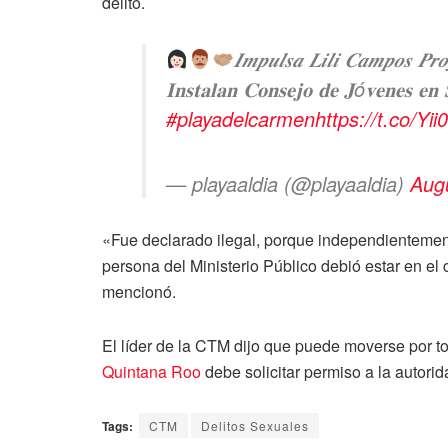
delito.
𝑰𝒎𝒑𝒖𝒍𝒔𝒂 𝑳𝒊𝒍𝒊 𝑪𝒂𝒎𝒑𝒐𝒔 𝑷𝒓
𝐈𝐧𝐬𝐭𝐚𝐥𝐚𝐧 𝐂𝐨𝐧𝐬𝐞𝐣𝐨 𝐝𝐞 𝐉ó𝐯𝐞𝐧𝐞𝐬 𝐞𝐧 𝐒
#playadelcarmen
https://t.co/Yi
— playaaldia (@playaaldia)
Aug
«Fue declarado ilegal, porque independientement
persona del Ministerio Público debió estar en el c
mencionó.
El líder de la CTM dijo que puede moverse por tod
Quintana Roo
debe solicitar permiso a la autorid
Tags:
CTM
Delitos Sexuales