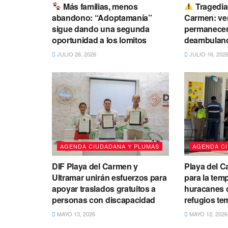
Más familias, menos
Tragedia
abandono: “Adoptamanía”
Carmen: ven
sigue dando una segunda
permanecer
oportunidad a los lomitos
deambuland
JULIO 26, 2026
JULIO 16, 202
AGENDA CIUDADANA Y PLUMAS
AGENDA C
DIF Playa del Carmen y
Playa del C
Ultramar unirán esfuerzos para
para la tem
apoyar traslados gratuitos a
huracanes c
personas con discapacidad
refugios te
MAYO 13, 2026
MAYO 12, 2026