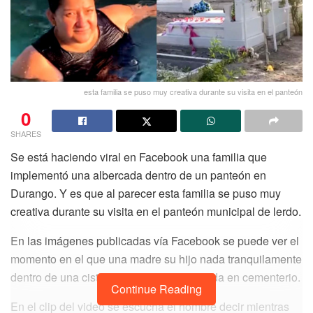
esta familia se puso muy creativa durante su visita en el panteón
0
SHARES
Se está haciendo viral en Facebook una familia que
implementó una albercada dentro de un panteón en
Durango.
Y es que al parecer esta familia se puso muy
creativa durante su visita en el panteón municipal de lerdo.
En las imágenes publicadas vía Facebook se puede ver el
momento en el que una madre su hijo nada tranquilamente
dentro de una cisterna de concreto ubicada en cementerio.
Continue Reading
En el clip del video se escucha el hombre decir mientras