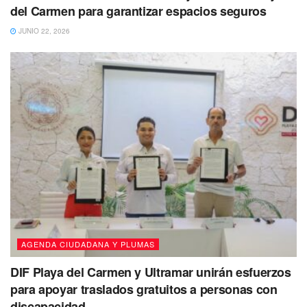
del Carmen para garantizar espacios seguros
JUNIO 22, 2026
Tales publicaciones se han virilizado en las redes
sociales, generando cientos de comentarios de apoyo a
las mujeres que han sacado adelante a sus hijos solas.
Tags:
Cozumel
violencia de genero
AGENDA CIUDADANA Y PLUMAS
DIF Playa del Carmen y Ultramar unirán esfuerzos
para apoyar traslados gratuitos a personas con
discapacidad