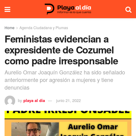
Home
Agenda Ciudadana y Plumas
Feministas evidencian a
expresidente de Cozumel
como padre irresponsable
Aurelio Omar Joaquín González ha sido señalado
anteriormente por agresión a mujeres y tiene
denuncias
by
playa al dia
junio 21, 2022