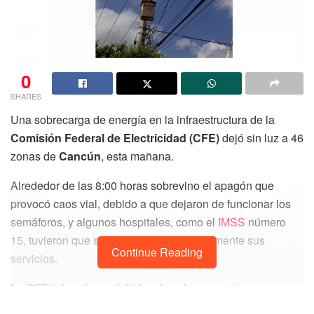
0
SHARES
Una sobrecarga de energía en la infraestructura de la
Comisión Federal de Electricidad (CFE)
dejó sin luz a 46
zonas de
Cancún
, esta mañana.
Alrededor de las 8:00 horas sobrevino el apagón que
provocó caos vial, debido a que dejaron de funcionar los
semáforos, y algunos hospitales, como el
IMSS
número
15, tuvieron que suspender momentáneamente sus
Continue Reading
servicios.
La CFE informó que debido a la sobrecarga tuvo que
interrumpir el suministro durante una hora. Las zona