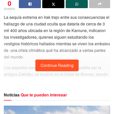
0
SHARES
La sequía extrema en Irak trajo entre sus consecuencias el
hallazgo de una ciudad oculta que dataría de cerca de 3
mil 400 años ubicada en la región de Kamune, indicaron
los investigadores, quienes siguen estudiando los
vestigios históricos hallados mientras se viven los embates
de una crisis climática qué ha alcanzado a varias partes
del mundo.
Continue Reading
Los expertos consideran que esta ciudad podría ser la
antigua Zakhiku, se levantó en la Edad de Bronce, siendo
encontrada a inicios de este después de que las
autoridades realizaran trabajos de retiro de agua en el
embalse de Mosul con el fin de evitar que la sequía
Noticias
Que te pueden interesar
afectara a los cultivos.