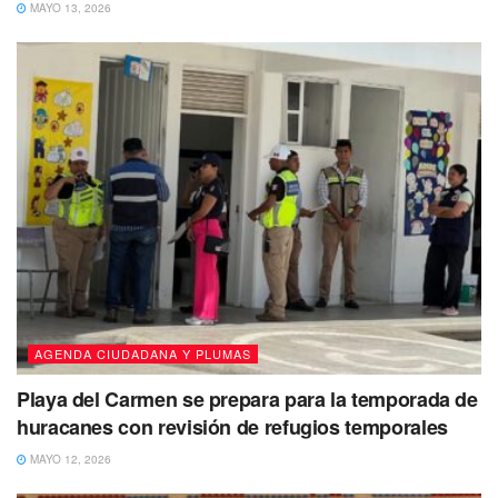
MAYO 13, 2026
debe ser una fiesta democrática en una campaña que solo
genera odio y violencia”, asentó
Tags:
Laura Fernández
Mara Lezama
PVEM
AGENDA CIUDADANA Y PLUMAS
Playa del Carmen se prepara para la temporada de
huracanes con revisión de refugios temporales
MAYO 12, 2026