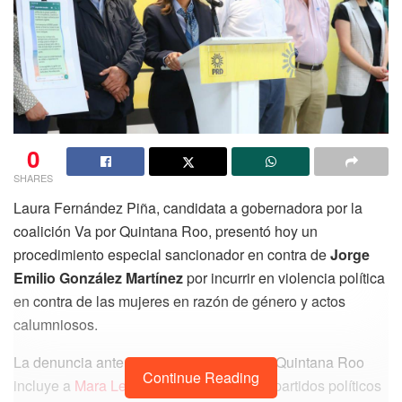
0
SHARES
Laura Fernández Piña, candidata a gobernadora por la
coalición Va por Quintana Roo, presentó hoy un
procedimiento especial sancionador en contra de
Jorge
Emilio González Martínez
por incurrir en violencia política
en contra de las mujeres en razón de género y actos
calumniosos.
La denuncia ante el Instituto Electoral de Quintana Roo
Continue Reading
incluye a
Mara Lezama Espinosa
y a los partidos políticos