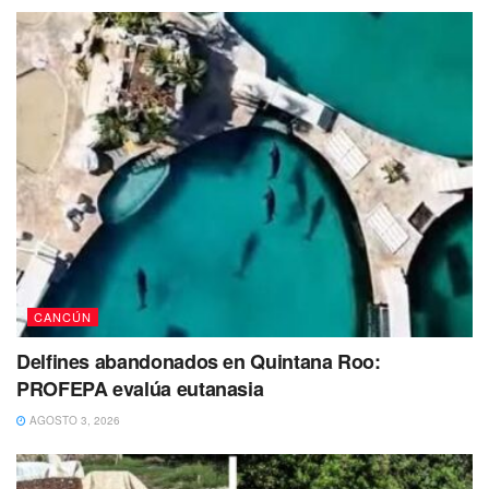
Te recomendamos leer:
Mara Lezama y Silvia Dzul
representan la opción del cambio
¿Cuáles fueron las ciudades más inseguras en México
en marzo del 2022?
En marzo de 2022, las ciudades con mayor porcentaje de
personas de 18 años y más que consideraron que vivir en
su ciudad es inseguro fueron: Fresnillo, Ciudad Obregón,
Zacatecas, Cuautitlán Izcalli, Irapuato y Guadalajara con
97.1, 94.1, 91.7, 89.5, 87.6 y 87.1%.
CANCÚN
Delfines abandonados en Quintana Roo:
PROFEPA evalúa eutanasia
AGOSTO 3, 2026