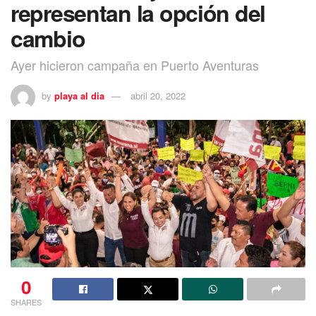
representan la opción del
cambio
Ayer hicieron campaña en Puerto Aventuras
by
playa al dia
abril 20, 2022
0
SHARES