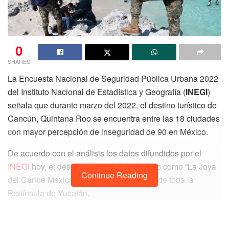
0
SHARES
La Encuesta Nacional de Seguridad Pública Urbana 2022
del Instituto Nacional de Estadística y Geografía (
INEGI
)
señala que durante marzo del 2022, el destino turístico de
Cancún, Quintana Roo se encuentra entre las 18 ciudades
con mayor percepción de inseguridad de 90 en México.
De acuerdo con el análisis los datos difundidos por el
INEGI
hoy, el destino turístico considerado como “La Joya
Continue Reading
del Caribe Mexicano” es la más insegura de toda la
Península de Yucatán.
Sin embargo, Cancún aparece en el lugar 18 de las
ciudades más inseguras, en donde el 80% de la población