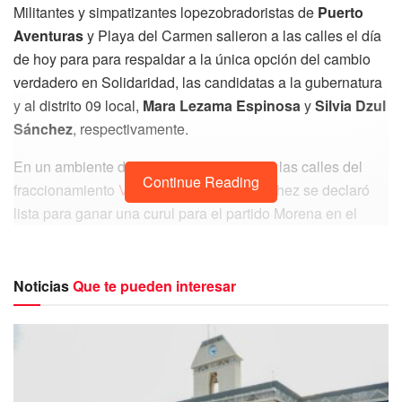
Militantes y simpatizantes lopezobradoristas de
Puerto
Aventuras
y Playa del Carmen salieron a las calles el día
de hoy para para respaldar a la única opción del cambio
verdadero en Solidaridad, las candidatas a la gubernatura
y al distrito 09 local,
Mara Lezama Espinosa
y
Silvia
Dzul
Sánchez
, respectivamente.
En un ambiente de unidad y algarabía en las calles del
Continue Reading
fraccionamiento
Villas del Sol
, Dzul Sánchez se declaró
lista para ganar una curul para el partido Morena en el
Congreso de Quintana Roo y, con ello, favorecer el avance
de la “Cuarta Transformación” en los dos municipios que
conforman su distrito.
Noticias
Que te pueden interesar
Agregó que su objetivo es hacer del Distrito 9 una tierra en
la que, nuevamente, “los sueños se puedan alcanzar”.
“Aquí, quien quiere salir adelante, tiene la oportunidad de