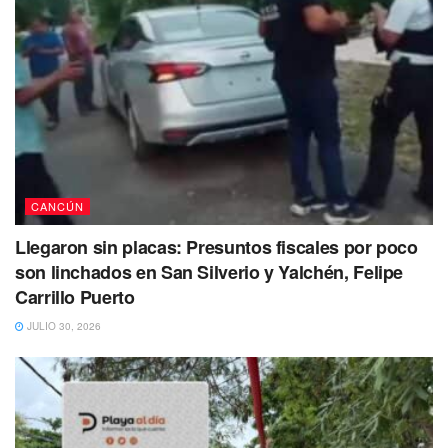
Naucalpan, Ecatepec y Toluca.
En contraste, “las ciudades con menor percepción de
inseguridad fueron: San Pedro Garza García, Tampico,
Piedras Negras,
Mérida
y Saltillo con 11.7, 20.4, 22.2, 22.4
y 24.1%.
CANCÚN
Llegaron sin placas: Presuntos fiscales por poco
son linchados en San Silverio y Yalchén, Felipe
Carrillo Puerto
JULIO 30, 2026