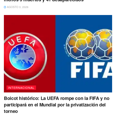
AGOSTO 3, 2026
“La electricidad que se usa es muy débil y no lo suficiente
como para afectar el cuerpo humano, para ajustar la
función de iones como el cloruro de sodio (que es la base
del sabor salado) y el glutamato de sodio (que es la base
del sabor dulce), para cambiar la percepción del gusto
haciendo que la comida parezca tener un sabor más fuerte
o débil”, indicó el comunicado emitido por la Universidad
de Meiji en
Japón
.
Tags:
japón
palillos
universidad
INTERNACIONAL
Boicot histórico: La UEFA rompe con la FIFA y no
participará en el Mundial por la privatización del
torneo