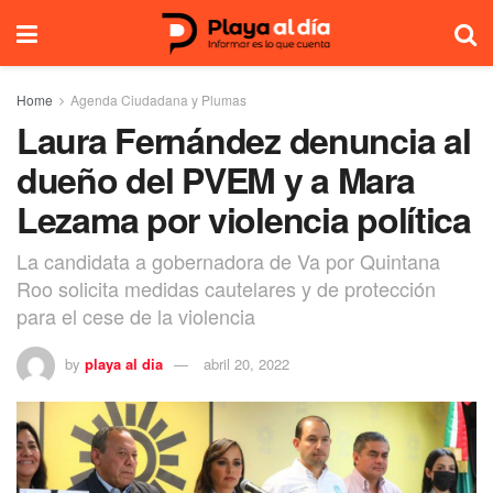
Home
Agenda Ciudadana y Plumas
Laura Fernández denuncia al
dueño del PVEM y a Mara
Lezama por violencia política
La candidata a gobernadora de Va por Quintana
Roo solicita medidas cautelares y de protección
para el cese de la violencia
by
playa al dia
abril 20, 2022