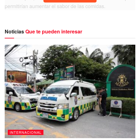
permitirían aumentar el sabor de las comidas.
Esta noticia ha sorprendido y no solo eso, ha permitido a
las personas que se privan o disminuyen sabores como
Noticias
Que te pueden interesar
salados o dulces en beneficio de su salud debido a una
restricción médica.
Sin embargo, con la creación de estos palillos que
concentran más el sabor de los alimentos, se abre una
alternativa de mejora en las personas a la hora de comer,
así que en muy poco tiempo le dirán adiós a los alimentos
con poca sal o azúcar.
INTERNACIONAL