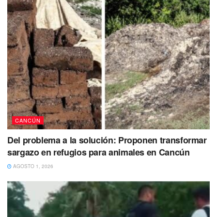
CANCÚN
Del problema a la solución: Proponen transformar
sargazo en refugios para animales en Cancún
AGOSTO 1, 2026
Con mayor percepción de inseguridad que Cancún
también figuran Tijuana, Colima, Azcapotzalco, León,
Coatzacoalcos, Reynosa, Cuernavaca, Uruapan,