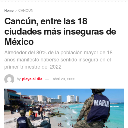
Home
CANCÚN
Cancún, entre las 18
ciudades más inseguras de
México
Alrededor del 80% de la población mayor de 18
años manifestó haberse sentido insegura en el
primer trimestre del 2022
by
playa al dia
abril 20, 2022