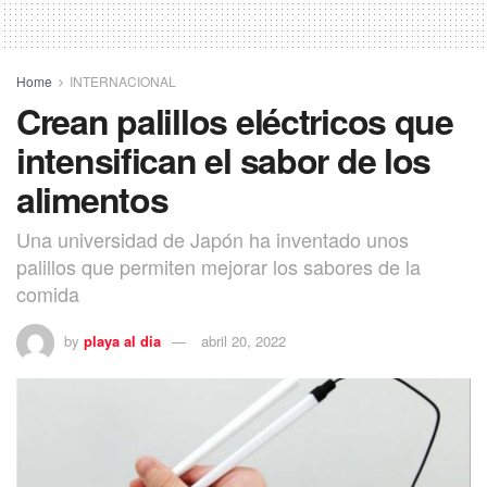
Home
INTERNACIONAL
Crean palillos eléctricos que
intensifican el sabor de los
alimentos
Una universidad de Japón ha inventado unos
palillos que permiten mejorar los sabores de la
comida
by
playa al dia
abril 20, 2022