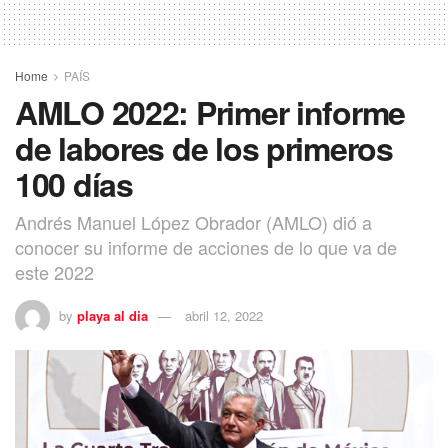
Home
PAÍS
AMLO 2022: Primer informe
de labores de los primeros
100 días
Andrés Manuel López Obrador (AMLO) dió a
conocer su informe de acciones de lo que va de
este 2022
by
playa al dia
abril 12, 2022