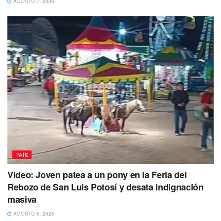
AGOSTO 7, 2026
Reforma Eléctrica
El mandatario nacional aseveró que los legisladores
deberán decidir “sin medias tintas”. Tras hacer
remembranza de los logros obtenidos con la industria
petrolera en el país, es por ello que hizo un llamado a la
defensa a la industria eléctrica del país de los intereses de
las empresas privadas, de tal manera que dejó en claro a
los legisladores deberán de definir su postura sobre la
reforma constitucional en días próximos.
PAÍS
Video: Joven patea a un pony en la Feria del
Rebozo de San Luis Potosí y desata indignación
masiva
AGOSTO 6, 2026