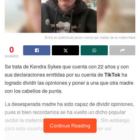
Entra en polémicas joven mamá por hablar de la maternidad
0
SHARES
Se trata de Kendra Sykes que cuenta con 22 años y con
sus declaraciones emitidas por su cuenta de
TikTok
ha
logrado dividir las opiniones y poner a una que otra madre
con los cabellos de punta.
La desesperada madre ha sido capaz de dividir opiniones,
pues si bien recordamos se ha vuelto un dicho popular
recibir la maternidad como una ‘bendición’. Sin embargo,
Continue Reading
para esta usuaria de
TikTok
no pareciera ser así.