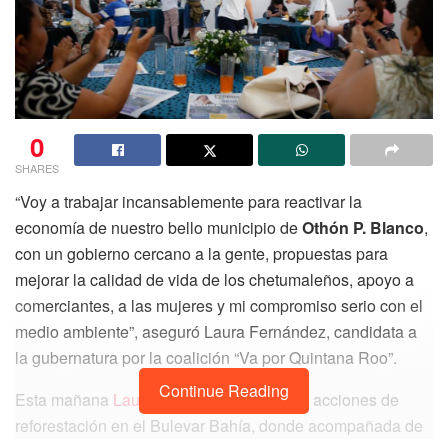
0
SHARES
“Voy a trabajar incansablemente para reactivar la
economía de nuestro bello municipio de
Othón P. Blanco
,
con un gobierno cercano a la gente, propuestas para
mejorar la calidad de vida de los chetumaleños, apoyo a
comerciantes, a las mujeres y mi compromiso serio con el
medio ambiente”, aseguró Laura Fernández, candidata a
la gubernatura por la coalición “Va por Quintana Roo”.
Continue Reading
Esta mañana
Laura Fernández
encabezó acciones de
reforestación en el Bulevar Bahía, donde acompañada de