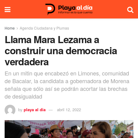
Home
Agenda Ciudadana y Plumas
Llama Mara Lezama a
construir una democracia
verdadera
En un mitin que encabezó en Limones, comunidad
de Bacalar, la candidata a gobernadora de Morena
señala que sólo así se podrán acortar las brechas
de desigualdad
by
playa al dia
abril 12, 2022