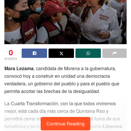
0
SHARES
Mara Lezama
, candidata de Morena a la gubernatura,
convocó hoy a construir en unidad una democracia
verdadera, un gobierno del pueblo y para el pueblo que
permita acortar las brechas de la desigualdad.
La Cuarta Transformación, con la que todos viviremos
mejor, está cada día más cerca de Quintana Roo y
permitirá cerrar esa brecha. Nadie quedará fuera de sus
Continue Reading
beneficios y se invertirá en comunidades como
Limones
,