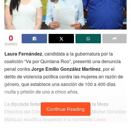
0
SHARES
Laura Fernández
, candidata a la gubernatura por la
coalición “Va por Quintana Roo”, presentó una denuncia
penal contra
Jorge Emilio González Martínez
, por el
delito de violencia política contra las mujeres en razón de
género, que establece una sanción de 100 a 400 días
multa y prisión de uno a cinco años.
La diputada federal del PAN secretaria de la Mesa
Continue Reading
Directiva del Congreso de la Unión, Karla Michel González
Márquez acudió a respaldar a la candidata
Laura
Fernández
y exigió un alto a la campaña de odio que