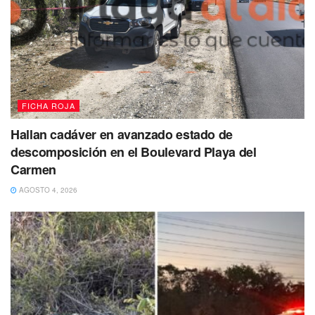
intercepta por una lluvia de balas, cuando se dirigía a
iniciar sus labore. Los pistoleros lo ubicaron cuando salía
de su domicilio.
FICHA ROJA
Hallan cadáver en avanzado estado de
descomposición en el Boulevard Playa del
Carmen
AGOSTO 4, 2026
El policía salía de su casa en el fraccionamiento
Villas del