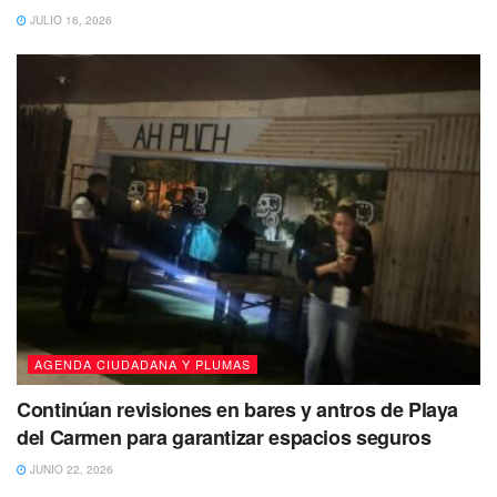
JULIO 16, 2026
AGENDA CIUDADANA Y PLUMAS
Continúan revisiones en bares y antros de Playa
del Carmen para garantizar espacios seguros
JUNIO 22, 2026
Te recomendamos leer:
Ninguna familia pasará hambre y