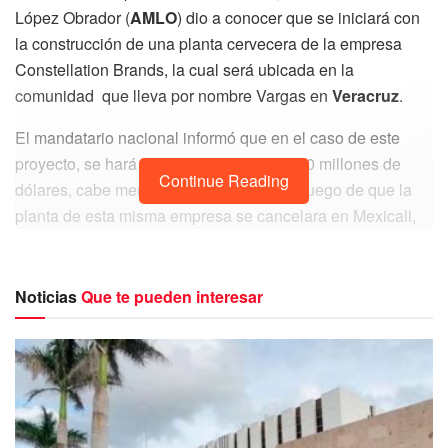
López Obrador (
AMLO
) dio a conocer que se iniciará con
la construcción de una planta cervecera de la empresa
Constellation Brands, la cual será ubicada en la
comunidad que lleva por nombre Vargas en
Veracruz
.
El mandatario nacional informó que en el caso de este
proyecto, se hará una inversión de mil 300 millones de
Continue Reading
dólares, cabe mencionar que esto se da luego de que la
planta de esta misma empresa se cancelara en Mexicali,
Baja California.
Generación de empleos con
Noticias
Que te pueden interesar
Planta Cervecera
Se ha estimado que con la construcción y establecimiento
de la planta cervecera
Constellation Brands
se lograra
generar por lo menos unos 2 mil empleos directos, en tanto