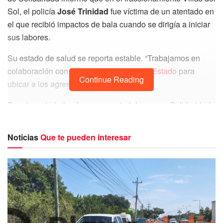
Sol, el policía
José Trinidad
fue víctima de un atentado en
el que recibió impactos de bala cuando se dirigía a iniciar
sus labores.
Su estado de salud se reporta estable. “Trabajamos en
colaboración con la
Fiscalía General del Estado
para
Continue Reading
ubicar a los agresores.
Seguimos trabajando para construir la paz en Solidaridad,
reforzamos todos los operativos para hacer frente a la
delincuencia, no bajamos la guardia”, dijo la dependencia
Noticias
Que te pueden interesar
en un comunicado.
Te recomendamos leer:
Planta de Constellation Brands
dará más de 2 mil empleos en Veracruz
Continúan los ataques armados en contra de elementos
municipales, está vez el comandante José Trinidad fue