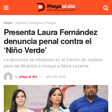
Home
Agenda Ciudadana y Plumas
Presenta Laura Fernández
denuncia penal contra el
‘Niño Verde’
La denuncia se interpuso en el Centro de Justicia
para las Mujeres e incluye a Mara Lezama
by
playa al dia
abril 23, 2022