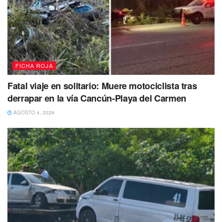
Sol
en Playa del Carmen, para dirigirse a su trabajo,
cuando se le emparejó un taxi del sindicato Lázaro
Cárdenas del Río y un sujeto le disparó en varias
ocasiones, para luego darse a la fuga.
Tags:
Policía municipal
villas del sol
FICHA ROJA
Fatal viaje en solitario: Muere motociclista tras
derrapar en la vía Cancún-Playa del Carmen
AGOSTO 4, 2026