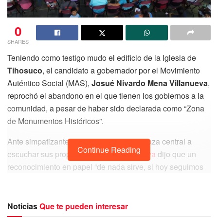
0
SHARES
Teniendo como testigo mudo el edificio de la Iglesia de
Tihosuco
, el candidato a gobernador por el Movimiento
Auténtico Social (MAS),
Josué Nivardo Mena Villanueva
,
reprochó el abandono en el que tienen los gobiernos a la
comunidad, a pesar de haber sido declarada como “Zona
de Monumentos Históricos”.
Ante simpatizantes que acudieron a la plaza central a
Continue Reading
escuchar sus propuestas,
Mena Villanueva
dijo que un
reconocimiento en papel “de nada sirve, si hoy seguimos
necesitando en Tihosuco agua potable, calles, energía
eléctrica, medicamentos y verdaderos apoyos al campo”.
Noticias
Que te pueden interesar
El candidato del pueblo enfatizó que así como los mayas