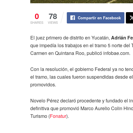
0
78
Compartir en Facebook
SHARES
VIEWS
El juez primero de distrito en Yucatán,
Adrián F
que impedía los trabajos en el tramo 5 norte del 
Carmen en Quintana Roo, publicó infobae.com.
Con la resolución, el gobierno Federal ya no te
el tramo, las cuales fueron suspendidas desde e
promovidos.
Novelo Pérez declaró procedente y fundado el in
definitiva que promovió Marco Aurelio Colin Hi
Turismo (
Fonatur
).