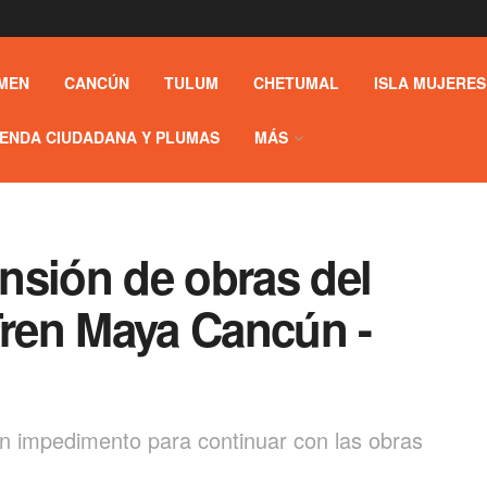
MEN
CANCÚN
TULUM
CHETUMAL
ISLA MUJERES
ENDA CIUDADANA Y PLUMAS
MÁS
nsión de obras del
Tren Maya Cancún -
ún impedimento para continuar con las obras