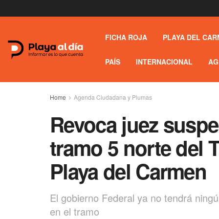
FICHA ROJA
PLAYA DEL CAR
PAÍS
INTERNACIONAL
AG
Home
Agenda Ciudadana y Plumas
Revoca juez suspe
tramo 5 norte del 
Playa del Carmen
El gobierno Federal ya no tendrá ning
en el tramo