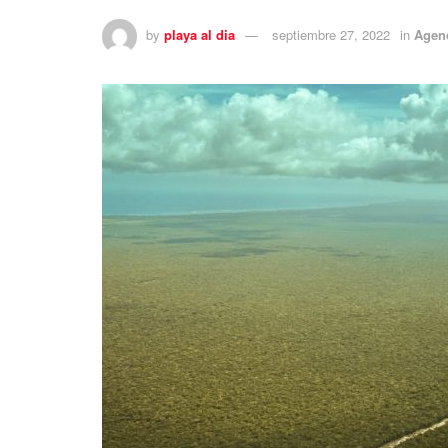
by
playa al dia
septiembre 27, 2022
in
Agen