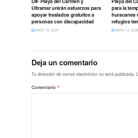
DIF Playa del Carmen y
Playa del C
Ultramar unirán esfuerzos para
para la tem
apoyar traslados gratuitos a
huracanes c
personas con discapacidad
refugios te
MAYO 13, 2026
MAYO 12, 202
Deja un comentario
Tu dirección de correo electrónico no será publicada.
Comentario
*