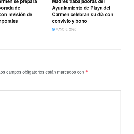
armen se prepara
Madres trabajadoras del
porada de
Ayuntamiento de Playa del
on revisión de
Carmen celebran su día con
mporales
convivio y bono
6
MAYO 8, 2026
Los campos obligatorios están marcados con
*