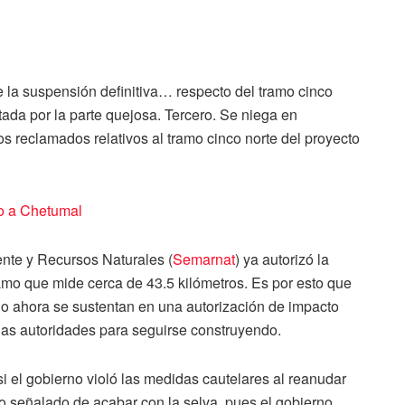
e la suspensión definitiva… respecto del tramo cinco
ada por la parte quejosa. Tercero. Se niega en
os reclamados relativos al tramo cinco norte del proyecto
ro a Chetumal
nte y Recursos Naturales (
Semarnat
) ya autorizó la
amo que mide cerca de 43.5 kilómetros. Es por esto que
do ahora se sustentan en una autorización de impacto
 las autoridades para seguirse construyendo.
 si el gobierno violó las medidas cautelares al reanudar
ido señalado de acabar con la selva, pues el gobierno