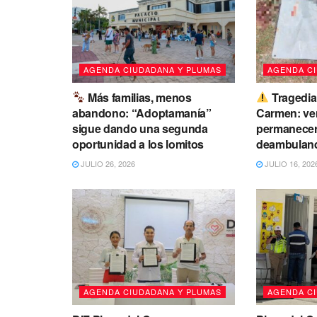
AGENDA CIUDADANA Y PLUMAS
AGENDA C
Más familias, menos
Tragedia
abandono: “Adoptamanía”
Carmen: ven
sigue dando una segunda
permanecer
oportunidad a los lomitos
deambuland
JULIO 26, 2026
JULIO 16, 202
AGENDA CIUDADANA Y PLUMAS
AGENDA C