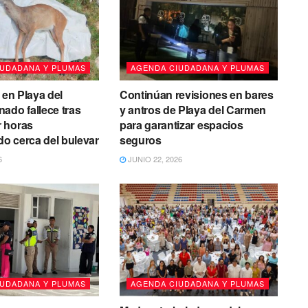
IUDADANA Y PLUMAS
AGENDA CIUDADANA Y PLUMAS
 en Playa del
Continúan revisiones en bares
ado fallece tras
y antros de Playa del Carmen
 horas
para garantizar espacios
o cerca del bulevar
seguros
6
JUNIO 22, 2026
IUDADANA Y PLUMAS
AGENDA CIUDADANA Y PLUMAS