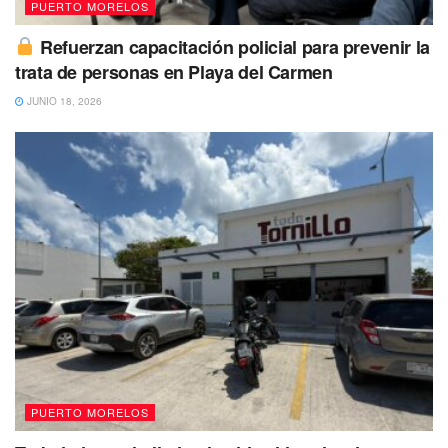
PUERTO MORELOS
Refuerzan capacitación policial para prevenir la
trata de personas en Playa del Carmen
JUNIO 18, 2026
El hombre fue reportado como desaparecido el 31 de
julio de 2023
. Hasta el momento se presume como no
localizada, de tal forma que se ha activado una ficha de
búsqueda en la Fiscalía General del Estado.
PUERTO MORELOS
La persona es de complexión mediana,
tez morena, cabello ondulado, largo,