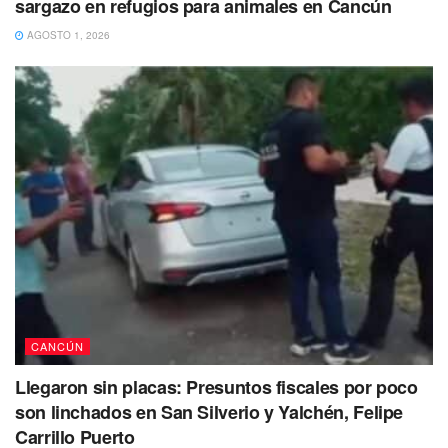
sargazo en refugios para animales en Cancún
exámenes médicos y otros procedimientos
, para luego
ser trasladada al Centro de Rehabilitación Social de esta
AGOSTO 1, 2026
localidad, donde quedó bajo la jurisdicción de la autoridad
que la reclamaba.
CANCÚN
Llegaron sin placas: Presuntos fiscales por poco
son linchados en San Silverio y Yalchén, Felipe
Carrillo Puerto