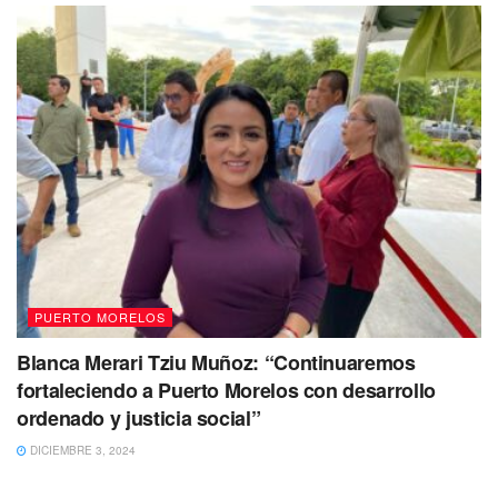
café.
Tiene un peso aproximado de 70 kilogramos y una
estatura de 1.60 metros.
Si tienes información de su paradero, sus familiares y
autoridades agradecerían mucho que por favor llame al
9848730163
.
PUERTO MORELOS
Blanca Merari Tziu Muñoz: “Continuaremos
fortaleciendo a Puerto Morelos con desarrollo
ordenado y justicia social”
DICIEMBRE 3, 2024