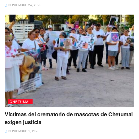
NOVIEMBRE 24, 2025
La información de que la persona sin vida se trataba del
hijo del ex diputado, que es muy conocido entre los
chetumaleños, Roberto Erales Jiménez, trascendió de
forma inmediata en las redes sociales.
CHETUMAL
Víctimas del crematorio de mascotas de Chetumal
exigen justicia
NOVIEMBRE 1, 2025