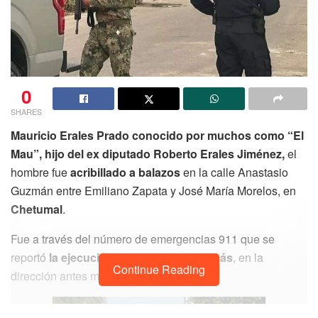
0
SHARES
Mauricio Erales Prado conocido por muchos como “El
Mau”, hijo del ex diputado Roberto Erales Jiménez,
el
hombre fue
acribillado a balazos
en la calle Anastasio
Guzmán entre Emiliano Zapata y José María Morelos, en
Chetumal
.
Fue a través del número de emergencias 911 que se
reportó
la ejecución de dos personas más
, en la
Continue Reading
dirección antes mencionada.