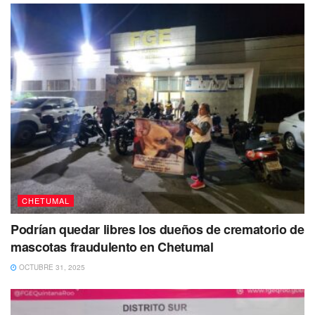
Cabe hacer mención, que al momento de darse a conocer
el deceso del joven Mauricio salieron a la luz
versiones
donde presuntamente a Mauricio Erales, desde muy
joven se le había relacionado con actividades ilícitas,
incluso ha trascendido una supuesta relación con el
tráfico de drogas
en la capital del estado.
CHETUMAL
Podrían quedar libres los dueños de crematorio de
mascotas fraudulento en Chetumal
OCTUBRE 31, 2025