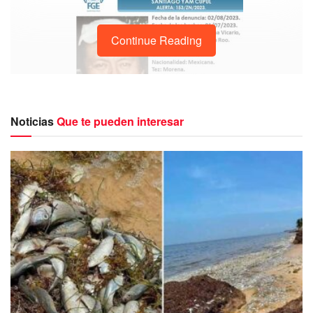
Continue Reading
Noticias
Que te pueden interesar
El hombre fue reportado como desaparecido el 02 de
agosto de 2023
. Hasta el momento se presume como no
localizada, de tal forma que se ha activado una ficha de
búsqueda en la Fiscalía General del Estado.
La persona es de complexión obesa, tez