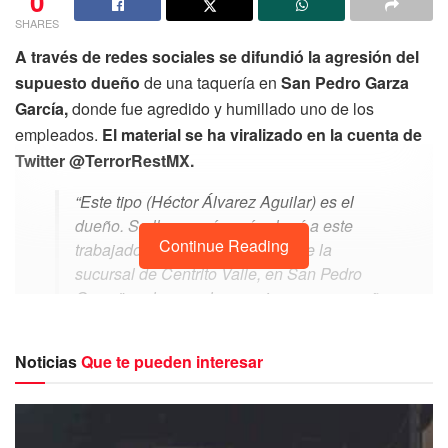
0
SHARES
A través de redes sociales se difundió la agresión del
supuesto dueño
de una taquería en
San Pedro Garza
García,
donde fue agredido y humillado uno de los
empleados.
El material se ha viralizado en la cuenta de
Twitter @TerrorRestMX.
“Este tipo (Héctor Álvarez Aguilar) es el
dueño. Se llama así y así golpeó a este
Continue Reading
trabajador en Monterrey y esta fue la
sucursal de Centrito Valle, en San Pedro
Garza”, se lee en el mensaje que acompaña
el video de menos de dos minutos.
Noticias
“este tipo (Héctor Álvarez Aguilar” es el
Que te pueden interesar
dueño, se llama así y asi golpeó a este
trabajador en monterrey esta fue la sucursal
de centrito valle en san pedro garza”