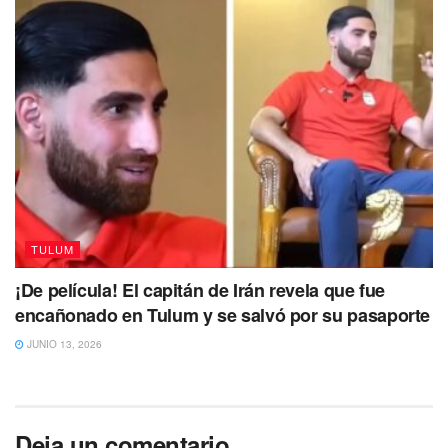
En tanto, @EriSan30 expuso:
“Dudo que sea un cliente.
Alguien ya habría hecho algo o se hubiera metido.
Todos le tenían miedo, como si tuvieran miedo a
perder el empleo. Lo veían muy normal y bastante
intimidado para ser tantos”.
Te puede interesar Leer
TULUM
¡De película! El capitán de Irán revela que fue
encañonado en Tulum y se salvó por su pasaporte
JUNIO 13, 2026
Deja un comentario