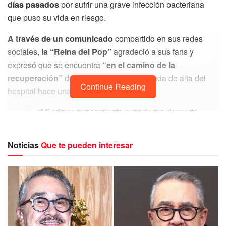
días pasados
por sufrir una grave infección bacteriana
que puso su vida en riesgo.
A través de un comunicado
compartido en sus redes
sociales,
la “Reina del Pop”
agradeció a sus fans y
expresó que se encuentra
“en el camino de la
recuperación”
después de haber sido dada de alta del
Continue Reading
hospital hace una semana y media.
“Mi primer pensamiento cuando me desperté
en el hospital fueron mis hijos. Mi segundo
pensamiento fue que no quería decepcionar
Noticias
Que te pueden interesar
a nadie que hubiera comprado entradas
para mi gira”, escribió.