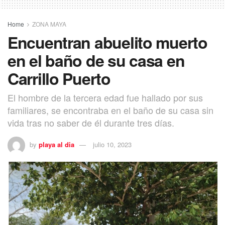
Home
ZONA MAYA
Encuentran abuelito muerto
en el baño de su casa en
Carrillo Puerto
El hombre de la tercera edad fue hallado por sus
familiares, se encontraba en el baño de su casa sin
vida tras no saber de él durante tres días.
by
playa al dia
julio 10, 2023