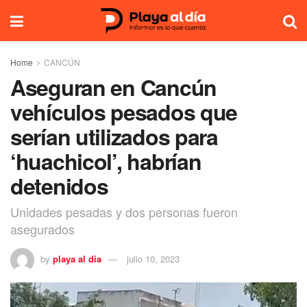
Home
CANCÚN
Aseguran en Cancún
vehículos pesados que
serían utilizados para
‘huachicol’, habrían
detenidos
Unidades pesadas y dos personas fueron
asegurados
by
playa al dia
julio 10, 2023