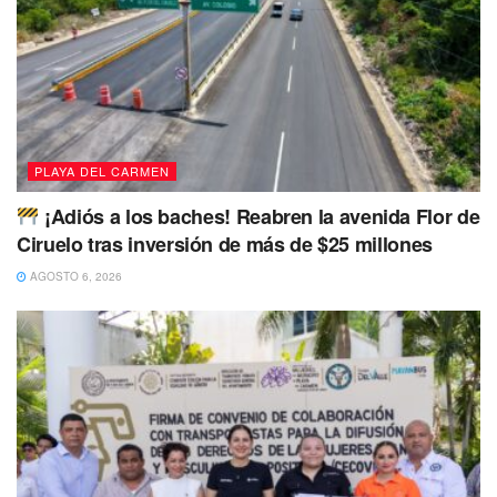
Sin embargo alrededor de las 4 de la tarde se haría
presente la desgracia, que dejaría en luto a una familia:
El
joven se había ahogado
.
PLAYA DEL CARMEN
¡Adiós a los baches! Reabren la avenida Flor de
Ciruelo tras inversión de más de $25 millones
AGOSTO 6, 2026
A pesar de los múltiples intentos por parte de sus amigos
para rescatarlo con vida, estos no fueron suficientes y el
joven falleció.
Sin embargo,
arribaron paramédicos y elementos
policíacos luego de haber pedido auxilio
a través del
número de emergencias 911.