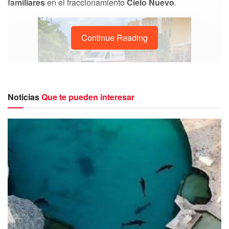
familiares
en el fraccionamiento
Cielo Nuevo
.
Continue Reading
Noticias
Que te pueden interesar
El hecho violento se suscitó cerca de las doce del día en la
supermanzana 249 a pocos metros de la Plaza Arco
Norte.
Información extraoficial trascendida, indicó que los sujetos
armados llegaron a bordo de una motocicleta a la calle Isla
Aruba y llegaron a atacarlo con al menos tres disparos.