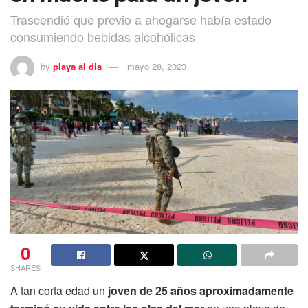
Trascendió que previo a ahogarse había estado
consumiendo bebidas alcohólicas
by
playa al dia
mayo 28, 2023
0
SHARES
A tan corta edad un
joven de 25 años aproximadamente