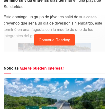
terminó su vida entre las olas del mar
en una playa de
Solidaridad.
Este domingo un grupo de jóvenes salió de sus casas
creyendo que sería un día de diversión sin embargo, este
terminó en una tragedia con la muerte de uno de los
integrantes del grupo.
Continue Reading
Noticias
Que te pueden interesar
Presuntamente
el joven ahogado se encontraba poco
antes de meterse al mar,
ingiriendo bebidas alcohólicas
en compañía de su grupo de amigos
en una playa
localizada entre las calles 4 y 6.