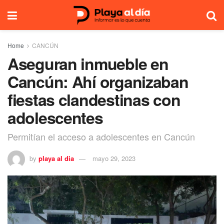
Home
CANCÚN
Aseguran inmueble en
Cancún: Ahí organizaban
fiestas clandestinas con
adolescentes
Permitían el acceso a adolescentes en Cancún
by
playa al dia
mayo 29, 2023