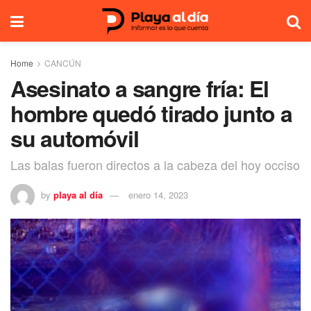
Home
CANCÚN
Asesinato a sangre fría: El
hombre quedó tirado junto a
su automóvil
Las balas fueron directos a la cabeza del hoy occiso
by
playa al dia
enero 14, 2023