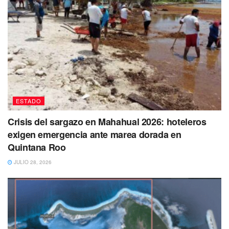
su pensión del Bienestar en Telecom
Si tienes información de su paradero, por favor
comunicarse al 983 83 50050 ext. 1132.
Tags:
Bacalar
desaparecido
FGE
Quintana Roo
ESTADO
Crisis del sargazo en Mahahual 2026: hoteleros
exigen emergencia ante marea dorada en
Quintana Roo
JULIO 28, 2026