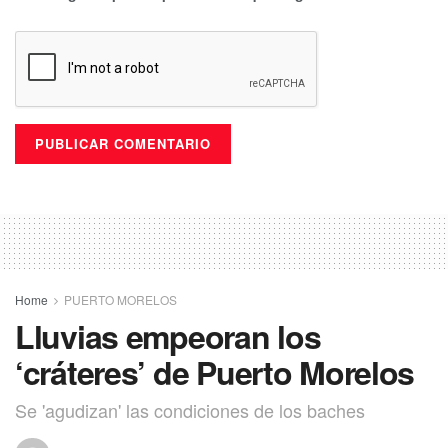
Home
PUERTO MORELOS
Lluvias empeoran los
‘cráteres’ de Puerto Morelos
Se 'agudizan' las condiciones de los baches