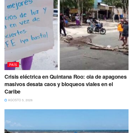
de transporte.
Las autoridades señalaron qué fue encontrada arrojando
unas aspas a las vías de la estación centro médico
perteneciente a la línea 9.
Tras lo ocurrido la mujer fue detenida y llevada ante el
agente del ministerio público para que le sea integrada
una carpeta y su situación jurídica sea resuelta.
PAÍS
Crisis eléctrica en Quintana Roo: ola de apagones
masivos desata caos y bloqueos viales en el
Caribe
AGOSTO 5, 2026
Te Puede Interesar:
Trasladan a Baja California a
pederasta capturado en Quintana Roo