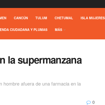
MEN
CANCÚN
TULUM
CHETUMAL
ISLA MUJERES
ENDA CIUDADANA Y PLUMAS
MÁS
en la supermanzana
 hombre afuera de una farmacia en la
0