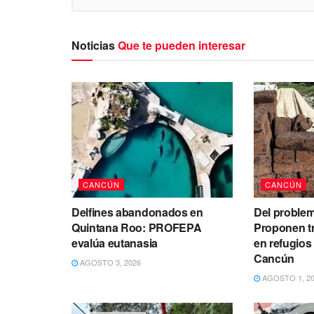
Noticias
Que te pueden interesar
CANCÚN
CANCÚN
Delfines abandonados en
Del problem
Quintana Roo: PROFEPA
Proponen t
evalúa eutanasia
en refugios
Cancún
AGOSTO 3, 2026
AGOSTO 1, 2