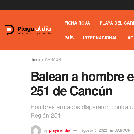
FICHA ROJA
PLAYA DEL CAR
PAÍS
INTERNACIONAL
AG
Home
CANCÚN
Balean a hombre 
251 de Cancún
Hombres armados dispararon contra un
Región 251
by
playa al dia
agosto 3, 2022
in
CANCÚN