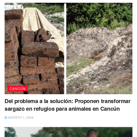
su rostro para no ser reconocido.
El menor de tan solo 16 años
fue puesto a disposición
de las autoridades correspondientes
quienes se
encargarán de determinar su situación legal.
CANCÚN
Del problema a la solución: Proponen transformar
sargazo en refugios para animales en Cancún
AGOSTO 1, 2026