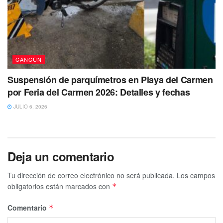
Así mismo, se dieron cita agentes ministeriales quienes se
CANCÚN
encuentran realizando las indagatorias de este atentado
que una vez más,
no logró dar con los responsables
de
Suspensión de parquímetros en Playa del Carmen
los lamentables hechos.
por Feria del Carmen 2026: Detalles y fechas
JULIO 6, 2026
Tags:
asesinato
ataque
Cancun
muerte
Deja un comentario
Tu dirección de correo electrónico no será publicada.
Los campos
obligatorios están marcados con
*
Comentario
*