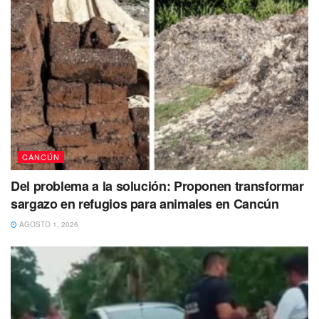
De forma extraoficial también, se señala que el joven
también habría sido presa de otro ataque a balazos en el
año 2018 cuando se encontraba con otro elemento
ministerial en una gasolinera ubicada entre las avenidas
Andrés Quintana Roo y Kohunlich.
CANCÚN
Tras lo ocurrido, lavers versión oficial de
Del problema a la solución: Proponen transformar
este asesinato señala que el ataque
sargazo en refugios para animales en Cancún
habría sido una confusión por parte de
un grupo delictivo.
AGOSTO 1, 2026
Intento de ejecución deja a un hombre con un
disparo en la cabeza y otro herido
Para no ser la excepción, este viernes en Cancún, tuvo