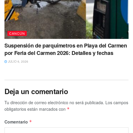
presume inició en un área de vegetación y rápidamente se
fue propagando hacia donde se encontraban unos
autobuses abandonados.
Asimismo arribaron a este lugar autoridades municipales,
CANCÚN
elementos de la Policía de Quintana Roo y personal de
Suspensión de parquímetros en Playa del Carmen
Protección Civil a los cuales también se les negó el
por Feria del Carmen 2026: Detalles y fechas
acceso al encierro, por lo que ante esta situación se
generó tremendo zafarrancho con el personal de
JULIO 6, 2026
seguridad de esta empresa
Deja un comentario
Tu dirección de correo electrónico no será publicada.
Los campos
obligatorios están marcados con
*
Comentario
*