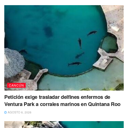
Tras el incendio en tres automóviles arribaron elementos
del cuerpo de bomberos quienes luego de un tiempo
lograron sofocar las llamas.
Los vehículos terminaron reducidos en chatarra mientras
que una camioneta de paquetería también resultó con
serios daños consecuencia del incendio en la agencia de
autos.
CANCÚN
Petición exige trasladar delfines enfermos de
Ventura Park a corrales marinos en Quintana Roo
AGOSTO 6, 2026