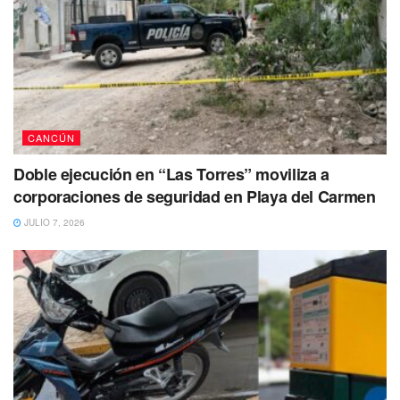
Al lugar del siniestro acudió el honorable Cuerpo de
Bomberos de Benito Juárez para intentar sofocar las
llamas, sin embargo como algo insólito de creer, a las
afueras de este sitio, personal de seguridad perteneciente
a esta empresa, trataron de impedir el acceso al cuerpo de
emergencia.
CANCÚN
Doble ejecución en “Las Torres” moviliza a
corporaciones de seguridad en Playa del Carmen
JULIO 7, 2026
En el predio ubicado entre las avenidas conocidas como
Ruta 4 y Ruta 5 de la región 103, arribaron tres unidades
de bomberos quienes desde el primer momento se les
negó la entrada para sofocar el incendio el cual se