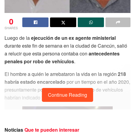
0
SHARES
Luego de la
ejecución de un ex agente ministerial
durante este fin de semana en la ciudad de Cancún, salió
a relucir que esta persona contaba con
antecedentes
penales por robo de vehículos
.
El hombre a quién le arrebataron la vida en la región
218
habría estado encarcelado
por un tiempo en el año 2020,
presuntamente por señalamientos de robo de vehículos
Continue Reading
habrían indicado fuentes extraoficiales.
Noticias
Que te pueden interesar