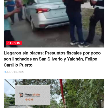
lugar otro acto de violencia que involucra a dos sicarios y a
dos víctimas.
Fue durante la noche de este viernes 28 de abril, cuando
se reportó al número de emergencias 911,
múltiples
detonaciones con arma de fuego en la región 234
.
CANCÚN
Llegaron sin placas: Presuntos fiscales por poco
son linchados en San Silverio y Yalchén, Felipe
Carrillo Puerto
JULIO 30, 2026
De acuerdo con las versiones preliminares, los dos sujetos
se encontraban en las inmediaciones de la calle 92 A,
cuándo sujetos con pistola en mano se aproximaron a
ellos disparándoles en varias ocasiones.