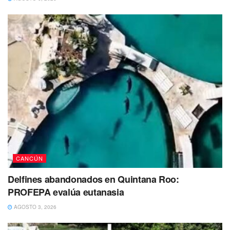
En tanto, acudieron paramédicos de la empresa RIM pero
a su llegada tan solo pudieron comprobar que la víctima ya
no contaba con signos vitales.
El hombre había perdido la vida casi de manera inmediata
al verse impactado por múltiples disparos en diversas
zonas del cuerpo.
CANCÚN
Delfines abandonados en Quintana Roo:
PROFEPA evalúa eutanasia
AGOSTO 3, 2026