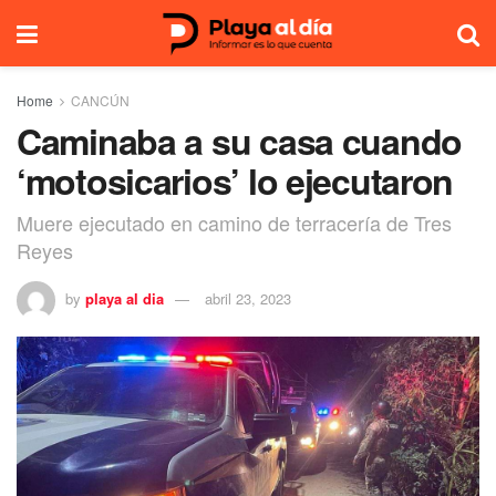
Home
CANCÚN
Caminaba a su casa cuando
‘motosicarios’ lo ejecutaron
Muere ejecutado en camino de terracería de Tres
Reyes
by
playa al dia
abril 23, 2023