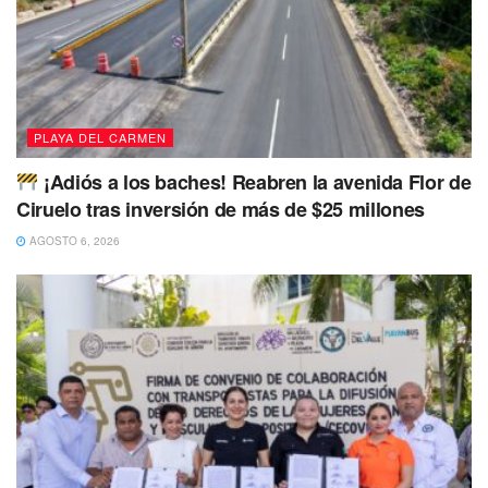
PLAYA DEL CARMEN
¡Adiós a los baches! Reabren la avenida Flor de
Ciruelo tras inversión de más de $25 millones
AGOSTO 6, 2026
La menor fue reportada como desaparecida el 22 de abril
de 2023. Hasta el momento se presume como persona no
localizada, de tal forma que se ha activado una ficha de
búsqueda en la Fiscalía General del Estado (FGE).
La persona es de complexión delgada, es de tez morena