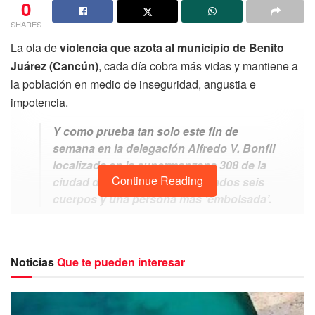
0
SHARES
La ola de
violencia que azota al municipio de Benito
Juárez (Cancún)
, cada día cobra más vidas y mantiene a
la población en medio de inseguridad, angustia e
impotencia.
Y como prueba tan solo este fin de
semana en la delegación Alfredo V. Bonfil
localizada en la supermanzana 308 de la
Continue Reading
ciudad de Cancún, fueron hallados seis
cuerpos y una persona más ‘embolsada’.
Noticias
Que te pueden interesar