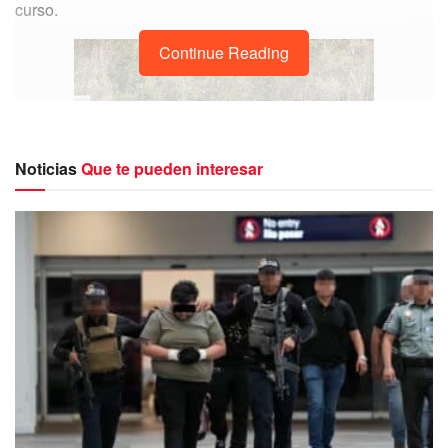
curso.
Continue Reading
Noticias
Que te pueden interesar
Tras una orden de aprehensión, girada por un juez de
control, ésta logró ser cumplimentada ante la posible
participación en el delito de homicidio calificado en
agravio de una víctima de identidad reservada.
Los imputados fueron identificados como José “G”, Josué
“T” y Gregory “H”, quienes tras las diligencias