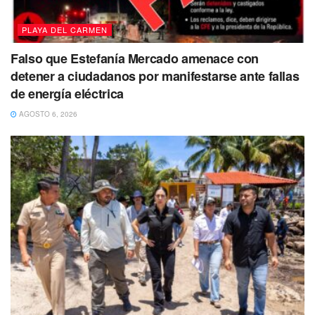
PLAYA DEL CARMEN
Falso que Estefanía Mercado amenace con
detener a ciudadanos por manifestarse ante fallas
de energía eléctrica
AGOSTO 6, 2026
El menor fue reportado como desaparecido el 14 de enero
de 2023. Hasta el momento se presume como persona no
localizada, de tal forma que se ha activado una ficha de
búsqueda en la Fiscalía General del Estado (FGE).
La persona es de complexión delgada, es de tez morena,