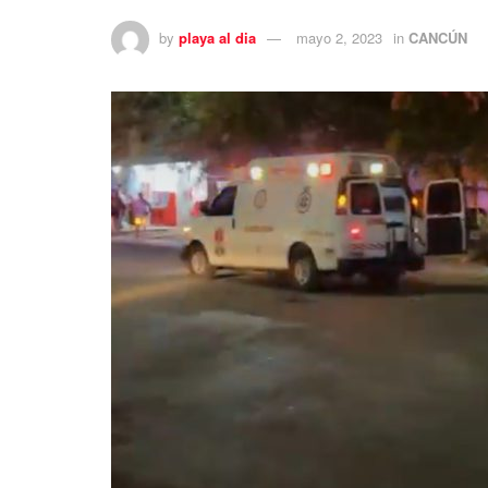
by
playa al dia
mayo 2, 2023
in
CANCÚN