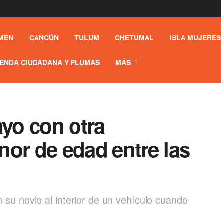
MEN
CANCÚN
TULUM
CHETUMAL
ISLA MUJERES
ENDA CIUDADANA Y PLUMAS
MÁS
ayo con otra
or de edad entre las
su novio al interior de un vehículo cuando