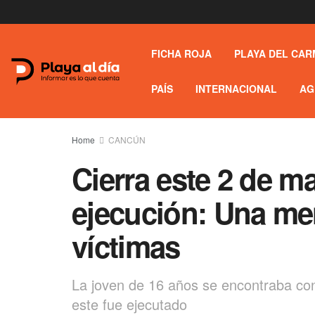
FICHA ROJA
PLAYA DEL CAR
PAÍS
INTERNACIONAL
AG
Home
CANCÚN
Cierra este 2 de m
ejecución: Una men
víctimas
La joven de 16 años se encontraba con 
este fue ejecutado