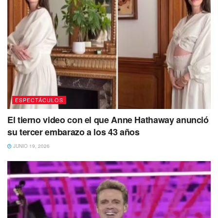
ESPECTÁCULOS
El tierno video con el que Anne Hathaway anunció
su tercer embarazo a los 43 años
JUNIO 19, 2026
Esto implica que, a pesar del cariño formado por parte de
Luis Enrique Guzmán hacia el menor, al no existir una
relación biológica, no se considera apropiado
mantener las obligaciones legales de provisión
educación, salud, esparcimiento y derecho a recibir
alimentos.