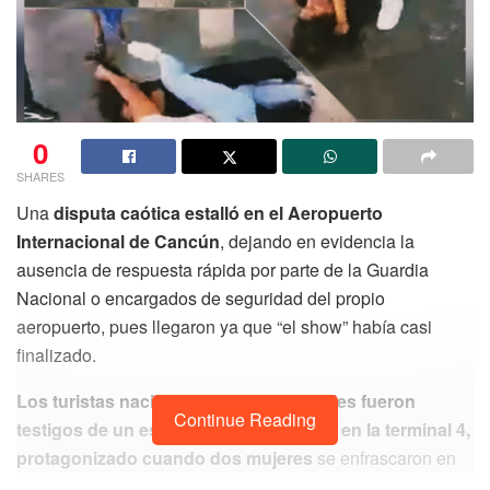
0
SHARES
Una
disputa caótica estalló en el Aeropuerto
Internacional de Cancún
, dejando en evidencia la
ausencia de respuesta rápida por parte de la Guardia
Nacional o encargados de seguridad del propio
aeropuerto, pues llegaron ya que “el show” había casi
finalizado.
Los turistas nacionales e internacionales fueron
Continue Reading
testigos de un espectáculo impactante en la terminal 4,
protagonizado cuando dos mujeres
se enfrascaron en
una pelea violenta aparentemente por “ganar el pasaje”,