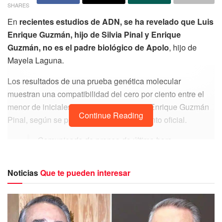
SHARES
En
recientes estudios de ADN, se ha revelado que Luis
Enrique Guzmán, hijo de Silvia Pinal y Enrique
Guzmán, no es el padre biológico de Apolo
, hijo de
Mayela Laguna.
Los resultados de una prueba genética molecular
muestran una compatibilidad del cero por ciento entre el
menor de iniciales AAGL y el señor Luis Enrique Guzmán
Continue Reading
Pinal, según se puede leer en el documento oficial.
Comunicado de prensa de última hora
revela que
@luisenriquegp8
#LuisEnriqueGuzmán
se sometió a una
Noticias
Que te pueden interesar
prueba genética con resultados del cero por
ciento de compatibilidad con su menor hijo.
Por lo tanto pugnará por disolver el vínculo
paterno filial con el menor
#primicia
más…