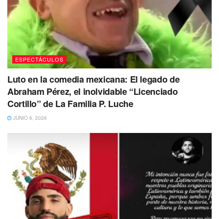
ESPECTÁCULOS
Luto en la comedia mexicana: El legado de
Abraham Pérez, el inolvidable “Licenciado
Cortillo” de La Familia P. Luche
JUNIO 6, 2026
Se espera que ambas partes puedan llegar a un
acuerdo legal que proteja los intereses de Apolo
y que
se proporcione el entorno adecuado para su desarrollo y
crecimiento, garantizando siempre su bienestar emocional
y material.