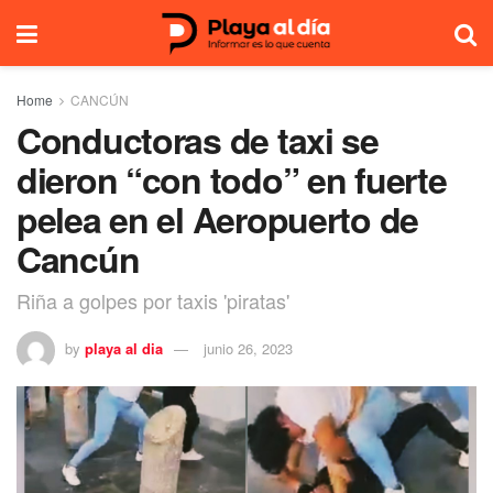
Home
CANCÚN
Conductoras de taxi se
dieron “con todo” en fuerte
pelea en el Aeropuerto de
Cancún
Riña a golpes por taxis 'piratas'
by
playa al dia
junio 26, 2023