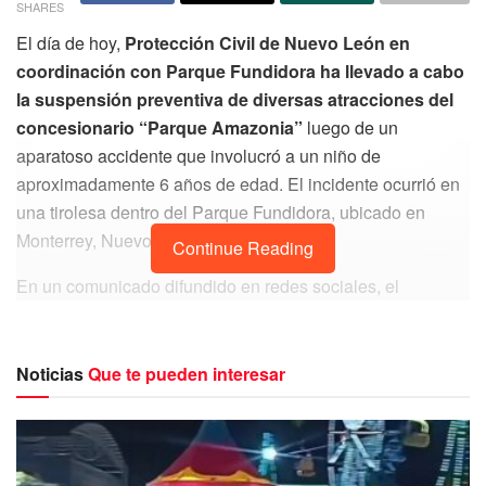
SHARES
El día de hoy,
Protección Civil de Nuevo León en
coordinación con Parque Fundidora ha llevado a cabo
la suspensión preventiva de diversas atracciones del
concesionario “Parque Amazonia”
luego de un
aparatoso accidente que involucró a un niño de
aproximadamente 6 años de edad. El incidente ocurrió en
una tirolesa dentro del Parque Fundidora, ubicado en
Monterrey, Nuevo León.
Continue Reading
En un comunicado difundido en redes sociales, el
gobierno del estado informó que
se ha iniciado una
investigación exhaustiva para determinar las causas
exactas del accidente
, así como revisar todas las áreas
Noticias
Que te pueden interesar
de la concesión y establecer la responsabilidad por parte
del concesionario.