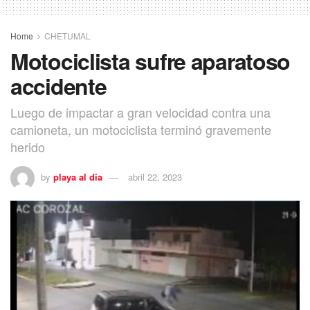
Home
CHETUMAL
Motociclista sufre aparatoso
accidente
Luego de impactar a gran velocidad contra una
camioneta, un motociclista terminó gravemente
herido
by
playa al dia
abril 22, 2023