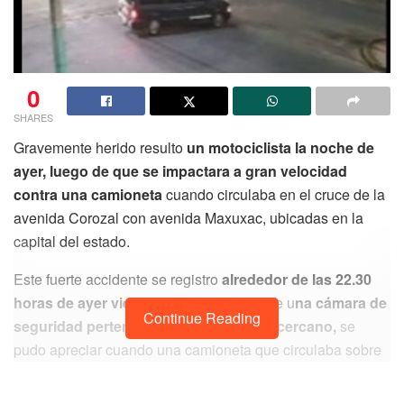
0
SHARES
Gravemente herido resulto
un motociclista la noche de
ayer, luego de que se impactara a gran velocidad
contra una camioneta
cuando circulaba en el cruce de la
avenida Corozal con avenida Maxuxac, ubicadas en la
capital del estado.
Este fuerte accidente se registro
alrededor de las 22.30
horas de ayer viernes,
donde a través de u
na cámara de
Continue Reading
seguridad perteneciente a un negocio cercano,
se
pudo apreciar cuando una camioneta que circulaba sobre
la Avenida Corozal, trató de cruzar la Avenida
Maxuxac;
sin embargo, este no se percató que el