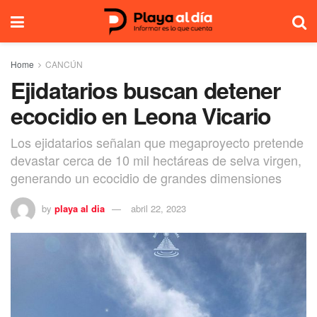
Home
CANCÚN
Ejidatarios buscan detener
ecocidio en Leona Vicario
Los ejidatarios señalan que megaproyecto pretende
devastar cerca de 10 mil hectáreas de selva virgen,
generando un ecocidio de grandes dimensiones
by
playa al dia
abril 22, 2023