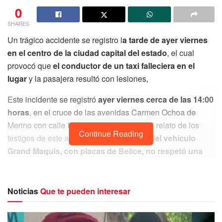
0
SHARES
Un trágico accidente se registro l
a tarde de ayer viernes
en el centro de la ciudad capital del estado
, el cual
provocó que
el conductor de un taxi falleciera en el
lugar
y la pasajera resultó con lesiones,
Este incidente se registró
ayer viernes cerca de las 14:00
horas
, en el cruce de las avenidas Carmen Ochoa de
Merino con calle Independencia, según el relato de los
Continue Reading
testigos de este accidente
el conductor del vehículo
Grand Maquis, con placas de Belice, no respetó una
señal de alto
por lo que impactó el costado del automóvil
de servicio, lo que provocó que el taxista perdiera el
control de su automóvil y volcara en la avenida.
Noticias
Que te pueden interesar
Tras esta volcadura automovilistas y vecinos que