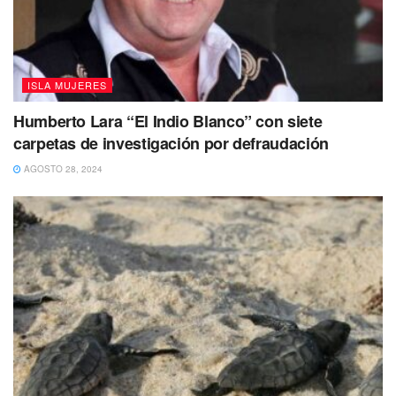
ISLA MUJERES
Humberto Lara “El Indio Blanco” con siete
carpetas de investigación por defraudación
AGOSTO 28, 2024
Durante la premiación estuvieron presentes la directora de
Medio Ambiente, Desarrollo Urbano y Transporte, Soledad
Che Celis, el director de Servicios Públicos, Santiago
Quiñones Fernández, el director de Medio Ambiente y
Ecología, Edwin Novelo Ríos y los regidores Jessica
Contreras y Pedro Palma.
Tags:
Atenea Gómez Ricalde
Familias
Isla Mujeres
Premiación
Reciclaton