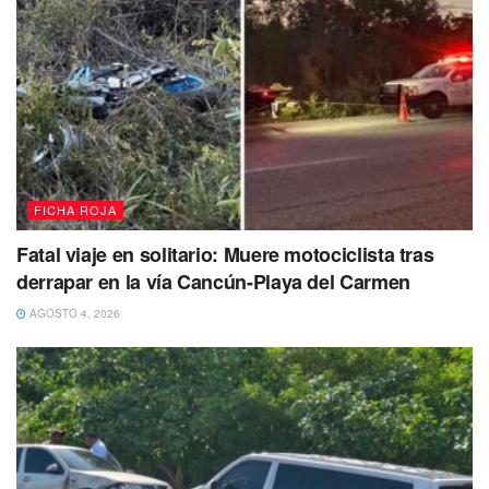
Aseguran en local de la Quinta Avenida más de
dos mil dosis de drogas
Elementos de la policías de la Secretaría de Seguridad
Pública de Solidaridad, dan duro golpe al narcomenudeo
al asegurar más de 2 mil dosis de narcóticos, una
escopeta y dinero en efectivo tras atender un reporte de
venta de drogas en la colonia Centro.
FICHA ROJA
Fatal viaje en solitario: Muere motociclista tras
derrapar en la vía Cancún-Playa del Carmen
AGOSTO 4, 2026