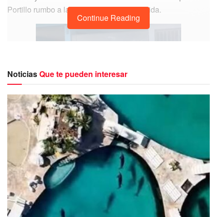
Portillo rumbo a la carretera que va a Mérida.
Continue Reading
Noticias
Que te pueden interesar
La víctima habría sido identificado como Santiago “N”,
quien recibió múltiples disparos que lo llevarían a perder la
vida.
Aunque se pidió el auxilio de unidades de emergencia al
momento de su arribo el joven ya había fallecido.
Del sicario no se supo más luego de que huyera del lugar
del ataque.