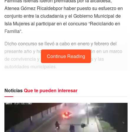
Familias isleñas fueron premiadas por la alcaldesa,
Atenea Gómez Ricaldebpor haber puesto su esfuerzo en
conjunto entre la ciudadanía y el Gobierno Municipal de
Isla Mujeres al participar en el concurso “Reciclando en
Familia”.
Dicho concurso se llevó a cabo en enero y febrero del
presente año y hoy se realizó la premiación en un marco
Continue Reading
de convivencia y armonía entre los isleños y las
autoridades municipales.
Noticias
Que te pueden interesar