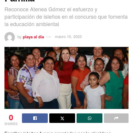
Reconoce Atenea Gómez el esfuerzo y
participación de isleños en el concurso que fomenta
la educación ambiental
by
playa al dia
marzo 10, 2023
0
SHARES