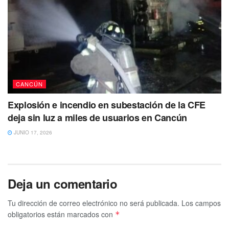
Carlos A. J. De 22 años y un menor de 17 años que
respondería en vida al nombre de José L. O. Ambos habría
desaparecido en la localidad de Bonfil hace más de 10
días. Sin embargo se espera que sea la propia fiscalía la
encargada de dar a conocer la información precisa.
Tags:
Cancun
Ejecutado
Empresario
Muerto
CANCÚN
Explosión e incendio en subestación de la CFE
deja sin luz a miles de usuarios en Cancún
JUNIO 17, 2026
Deja un comentario
Tu dirección de correo electrónico no será publicada.
Los campos
obligatorios están marcados con
*