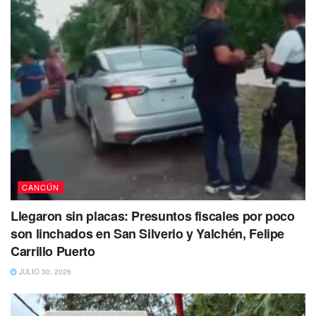
se encontraba en el lugar del hallazgo.
Recordemos que la zona en la que fue encontrado el
cadáver del empresario de Cancún fue el mismo sitio en el
que se halló también a un joven empresario y otros dos
cuerpos más.
CANCÚN
Llegaron sin placas: Presuntos fiscales por poco
son linchados en San Silverio y Yalchén, Felipe
Carrillo Puerto
JULIO 30, 2026