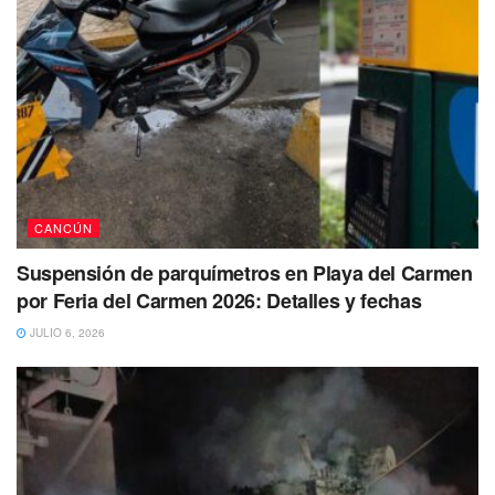
CANCÚN
Suspensión de parquímetros en Playa del Carmen
por Feria del Carmen 2026: Detalles y fechas
Sin embargo, durante esta tarde de miércoles 8 de marzo
JULIO 6, 2026
la FGE, publicó en sus redes sociales el hallazgo de dos
cuerpos del sexo masculino las cuales contaban con alerta
de búsqueda.
Aunque la dependencia no dio más datos al respecto, de
acuerdo con el medio Quintana Roo Urbano se trataría de