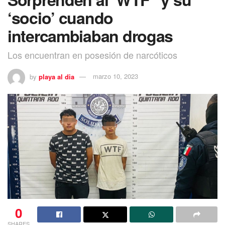
‘socio’ cuando
intercambiaban drogas
Los encuentran en posesión de narcóticos
by
playa al dia
marzo 10, 2023
0
SHARES