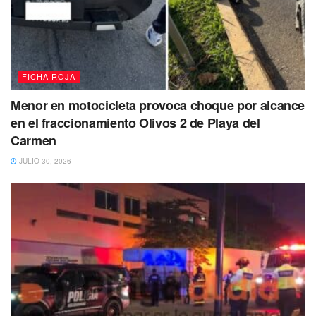
Los narcóticos asegurados y el arma fueron puestos a
disposición de la Fiscalía General del Estado para el
deslinde de responsabilidades.
FICHA ROJA
Tags:
Asegurados
detenidos
Droga
ficha roja
Menor en motocicleta provoca choque por alcance
en el fraccionamiento Olivos 2 de Playa del
Carmen
JULIO 30, 2026