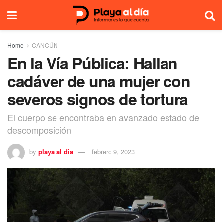
Home
CANCÚN
En la Vía Pública: Hallan
cadáver de una mujer con
severos signos de tortura
El cuerpo se encontraba en avanzado estado de
descomposición
by
playa al dia
febrero 9, 2023