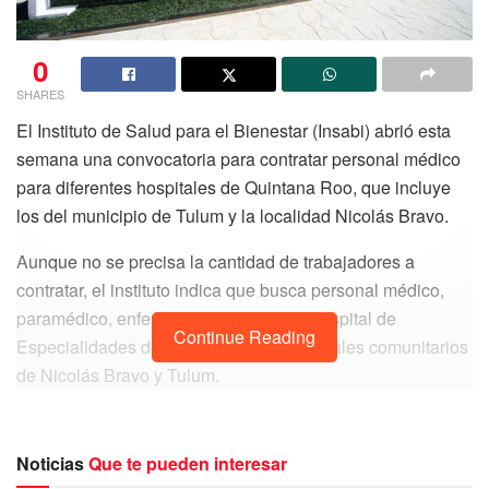
0
SHARES
El Instituto de Salud para el Bienestar (Insabi) abrió esta
semana una convocatoria para contratar personal médico
para diferentes hospitales de Quintana Roo, que incluye
los del municipio de Tulum y la localidad Nicolás Bravo.
Aunque no se precisa la cantidad de trabajadores a
contratar, el instituto indica que busca personal médico,
paramédico, enfermería y afín para el Hospital de
Continue Reading
Especialidades de Chetumal y los hospitales comunitarios
de Nicolás Bravo y Tulum.
Solicita contar con Folio Único de Registro (FUR) del
Programa Médicos y Personal de Salud para el Bienestar,
Noticias
Que te pueden interesar
reunir los requisitos de escolaridad y experiencia previstos