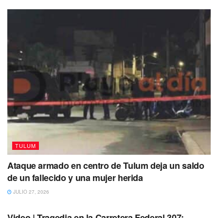
para cada una de las categorías y no estar inhabilitado (a)
para el servicio público federal, ni encontrarse en alguna
otra causa de impedimento legal.
La contratación será semestral y eventual, con
prestaciones como Seguridad Social (ISSSTE,
FOVISSSTE, Capacitación), mientras que para visualizar
las vacantes y los sueldos brutos mensuales piden
ingresar a la página y redes oficiales del Insabi
(@INSABI_mx), donde podrán escanear el código QR.
TULUM
Ataque armado en centro de Tulum deja un saldo
de un fallecido y una mujer herida
JULIO 27, 2026
TULUM
Video | Tragedia en la Carretera Federal 307: