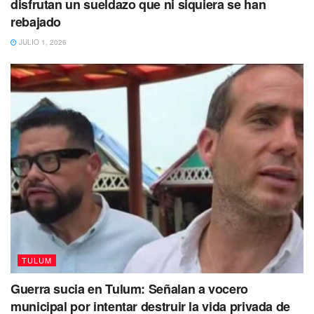
Fue en el año 2016 cuando se colocó la primera piedra de
disfrutan un sueldazo que ni siquiera se han
rebajado
este inmueble y terminó de edificarse a principios del
2017; tuvo un monto de inversión que rebasa los 95
JULIO 1, 2026
millones de pesos.
No dejes de Leer
TULUM
Guerra sucia en Tulum: Señalan a vocero
municipal por intentar destruir la vida privada de