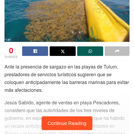
0
SHARES
Ante la presencia de sargazo en las playas de Tulum,
prestadores de servicios turísticos sugieren que se
coloquen anticipadamente las barreras marinas para evitar
más afectaciones.
Jesús Sabido, agente de ventas en playa Pescadores,
consideró que las autoridades de los tres niveles de
gobierno, en especial la Marina, ya saben que ha habido
Continue Reading
un recale anticipado y en importantes cantidades en
Tulum, por lo que lo más útil sería contener ya el sargazo