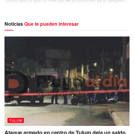
antes de que aumente.
Dijo que lo principal es cuidar la imagen costera del
Noticias
Que te pueden interesar
destino para que no se pierda la atracción de turistas
mexicanos y extranjeros.
“Antes de que la presencia del alga sea
mayor y cause más afectaciones se debería
usar esta infraestructura de contención, pues
TULUM
ahora como está llegando se puede decir
Ataque armado en centro de Tulum deja un saldo