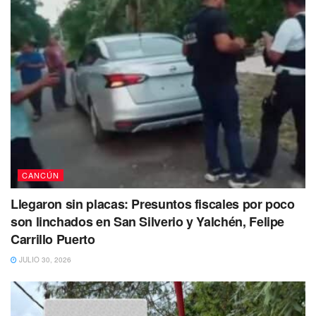
Debido al avanzado estado en descomposición las
autoridades no pudieron identificar su rostro con precisión.
Los restos de la mujer fueron trasladados al SEMEFO para
la realización de la necropsia de ley.
Crédito imágenes: Brigada informativa Cancún
Tags:
Cancun
ejecutada
muerte
violencia
CANCÚN
Llegaron sin placas: Presuntos fiscales por poco
son linchados en San Silverio y Yalchén, Felipe
Carrillo Puerto
JULIO 30, 2026