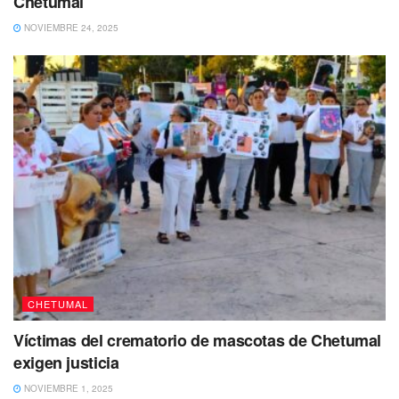
Chetumal
pesquisas necesarias, iniciado una carpeta de
investigación.
NOVIEMBRE 24, 2025
No dejes de Leer
CHETUMAL
Víctimas del crematorio de mascotas de Chetumal
exigen justicia
NOVIEMBRE 1, 2025