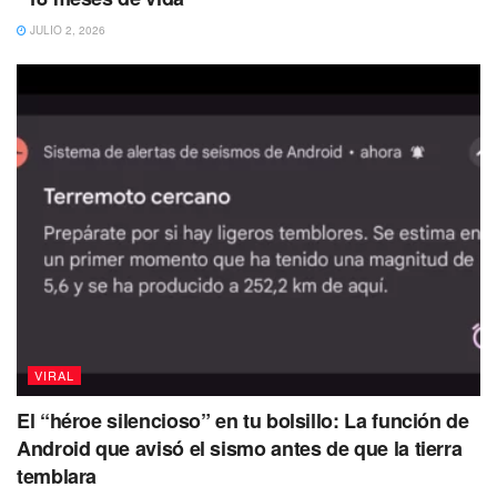
seres agradecidos.
JULIO 2, 2026
VIRAL
El video del michi agradecido ha dado la vuelta al mundo
demostrando que la esperanza muere al último y que los
El “héroe silencioso” en tu bolsillo: La función de
animales pueden ser igual, o más de agradecidos que las
Android que avisó el sismo antes de que la tierra
temblara
personas.