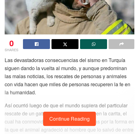
0
SHARES
Las devastadoras consecuencias del sismo en Turquía
siguen dando la vuelta al mundo, y aunque predominan
las malas noticias, los rescates de personas y animales
con vida hacen que miles de personas recuperen la fe en
la humanidad.
Así ocurrió luego de que el mundo supiera del particular
rescate de un gatito con manchas negras en la carita, el
Continue Reading
cual ha conmovido a cientos de internautas por la forma en
la que el animal agradeció al hombre que lo salvó de entre
los escombros.