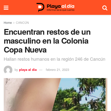
Home
CANCÚN
Encuentran restos de un
masculino en la Colonia
Copa Nueva
Hallan restos humanos en la región 246 de Cancún
by
playa al dia
febrero 21, 2023