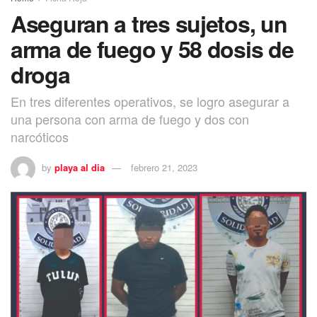
Aseguran a tres sujetos, un
arma de fuego y 58 dosis de
droga
En tres diferentes operativos, se logro asegurar a
una persona con arma de fuego y dos con
narcóticos
by
playa al dia
febrero 21, 2023