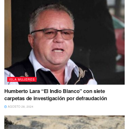
disponibles en América y en México, encontramos que el
país dispone proporcionalmente de menos psiquiatras (7.6
por ciento) y psicólogos (32.5 por ciento) que la media
continental. El indicador nacional en México de psicólogos
es de 3.1 por cada 100 mil habitantes, cuando en América
la media es de 5.4 psicólogos.
ISLA MUJERES
Humberto Lara “El Indio Blanco” con siete
carpetas de investigación por defraudación
AGOSTO 28, 2024