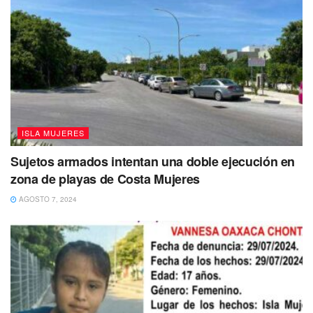
jóvenes tienen algún trastorno mental.
Como parte de una estrategia para dar un
acompañamiento psicológico a los jóvenes durante la
pandemia, se creó el programa Contacto Joven, un
servicio gratuito, confidencial, que se brinda a través de
WhatsApp creado gracias a la alianza entre el Instituto
Mexicano de la Juventud (Imjuve), la SSA y el Fondo de
ISLA MUJERES
las Naciones Unidas para la Infancia, Unicef.
Sujetos armados intentan una doble ejecución en
zona de playas de Costa Mujeres
AGOSTO 7, 2024