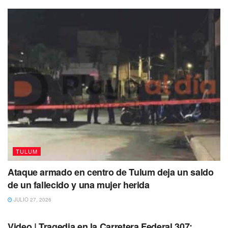
enfermedad degenerativa, como cáncer o VIH.
El español portaba un reloj Casio en su muñeca y anunció
que la King´s League hizo un acuerdo con Casio y que
regalará relojes para todos sus presidentes.
“Por cierto, Casio nos ha dado estos relojes.
TULUM
Hemos llegado a un acuerdo con Casio, la
Ataque armado en centro de Tulum deja un saldo
King’s League ha llegado a un acuerdo con
de un fallecido y una mujer herida
Casio”, dijo en medio de las risas y sorpresa
de los asistentes quienes le preguntaron si
JULIO 27, 2026
TULUM
“estaba vacilando”.
Video | Tragedia en la Carretera Federal 307: