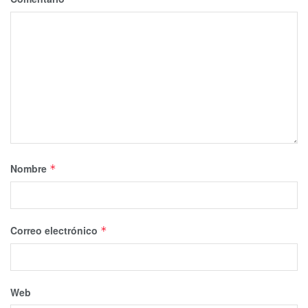
responden a través de mensajes escritos.
Las etiquetas restantes las atienden jóvenes profesionistas
en salud mental por medio de un directorio de instituciones
especializadas en el tema. A los usuarios se les canaliza a
una institución cercana a su domicilio.
Nombre
*
Correo electrónico
*
Web