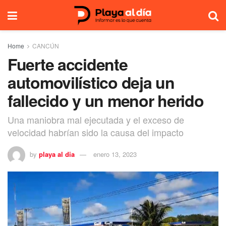
Home
CANCÚN
Fuerte accidente
automovilístico deja un
fallecido y un menor herido
Una maniobra mal ejecutada y el exceso de
velocidad habrían sido la causa del impacto
by
playa al dia
enero 13, 2023