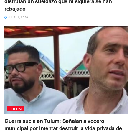
disfrutan un sueldazo que ni siquiera se han
Rolex por un Casio”, tras lo cual, los memes y comentarios
rebajado
acerca de esta referencia han explotado en redes sociales
JULIO 1, 2026
e incluso, la propia marca ha respondido de forma
indirecta diciendo que “les encanta que esto les salpique”
y afirmando que sus productos duran para toda la vida.
‘Music Sessions #53’
se estrenó este miércoles en la
noche y ahora ha roto récord de reproducciones, además
de que la colombiana, su expareja y la nueva novia del
futbolista son tendencia en redes sociales, a las que se
suman Rolex, Casio, Ferrari y Twingo, además de la
facturación de las mujeres.
TULUM
Guerra sucia en Tulum: Señalan a vocero
municipal por intentar destruir la vida privada de