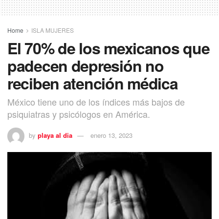
Home
ISLA MUJERES
El 70% de los mexicanos que
padecen depresión no
reciben atención médica
México tiene uno de los índices más bajos de
psiquiatras y psicólogos en América.
by
playa al dia
enero 13, 2023