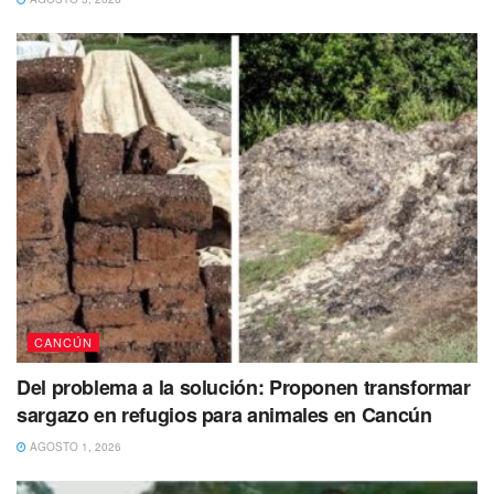
Donaldo Colosio
Un ‘distraido’ automovilista volcó en el bulevar Luis
Donaldo Colosio a la altura de la súper manzana 307 de la
ciudad de Cancún.
Por suerte en esta ocasión para el automovilista, logró salir
con vida llevándose solamente unos ratones y unos
cuantos golpes.
CANCÚN
Del problema a la solución: Proponen transformar
sargazo en refugios para animales en Cancún
AGOSTO 1, 2026