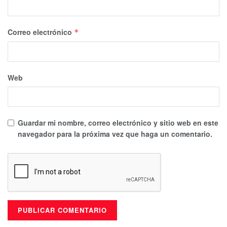
Tiene un peso aproximado de 45 kilogramos y una
estatura de 1.59 metros.
Correo electrónico
*
Al momento de su desaparición vestía pantalón azul de
mezclilla color claro, una playera verde con amarillo y
sandalias color oscuras
Web
Si tienes información de su paradero, sus familiares y
autoridades agradecerían mucho que por favor te
comuniques al 998 881 7150 Ext. 2130.
Guardar mi nombre, correo electrónico y sitio web en este
navegador para la próxima vez que haga un comentario.
Tags:
Desapercido
FGE
QuintanaRoo
Se busca