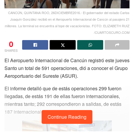
CANCÚN, QUINTANA ROO, 26DICIEMBRE2016.- El gobernador del estado Carlos
Joaquín González recibió en el Aeropuerto Internacional de Cancún al pasajero 21
millones. La terminal se encuentra al tope de vacacionistas. FOTO: ELIZABETH RUIZ
/CUARTOSCURO.COM
0
SHARES
El Aeropuerto Internacional de Cancún registró este jueves
Santo un total de 591 operaciones, dió a conocer el Grupo
Aeroportuario del Sureste (ASUR).
El informe detalló que de estás operaciones 299 fueron
llegadas, de estás 191 de ellas fueron internacionales,
mientras tanto; 292 correspondieron a salidas, de estás
187 internacionales.
Continue Reading