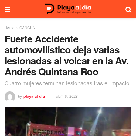
Home
CANCÚN
Fuerte Accidente
automovilístico deja varias
lesionadas al volcar en la Av.
Andrés Quintana Roo
Cuatro mujeres terminan lesionadas tras el impacto
by
playa al dia
abril 6, 2023