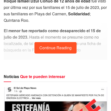
Roque Ismael Dzul Cohuo de 12 años de edad
fue visto
por última vez por sus familiares el 15 de julio de 2023, por
sus familiares en Playa del Carmen,
Solidaridad
;
Quintana Roo.
El menor fue reportado como desaparecido el 15 de
julio de 2023.
Hasta el momento se presume como no
localizada, de tal forma que se ha activado una ficha de
Continue Reading
búsqueda en la Fiscalía General del Estado
Noticias
Que te pueden interesar