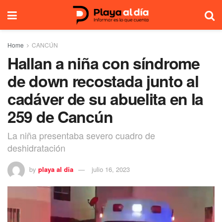
Home
CANCÚN
Hallan a niña con síndrome
de down recostada junto al
cadáver de su abuelita en la
259 de Cancún
La niña presentaba severo cuadro de
deshidratación
by
playa al dia
julio 16, 2023