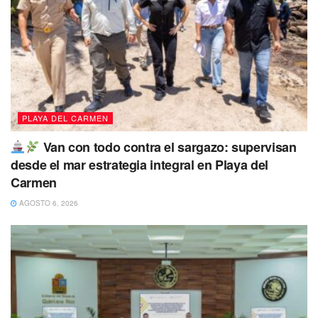
Alex Márquez Aparicio de 12 años de edad
fue visto por
última vez por sus familiares el 01 de julio de 2023, por sus
familiares en
Cancún
, Quintana Roo.
PLAYA DEL CARMEN
Van con todo contra el sargazo: supervisan
desde el mar estrategia integral en Playa del
Carmen
AGOSTO 6, 2026
La joven fue reportada como desaparecida el 01 de
julio de 2023
. Hasta el momento se presume como no