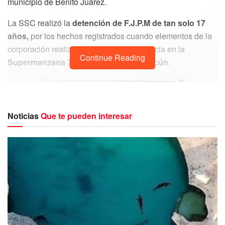
municipio de Benito Juárez.
La SSC realizó la
detención de F.J.P.M de tan solo 17
años,
por los hechos registrados cuando elementos de la
corporación realizaban labores de vigilancia en la
Continue Reading
Supermanzana 77 de la ciudad de Cancún
.
Noticias
Que te pueden interesar