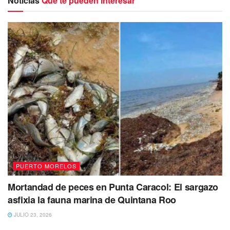
Noticias
Que te pueden interesar
Se espera que alrededor de las 9 de la mañana se
nublara un poco
, pero no lloverá, mientras que la
temperatura a esa hora estará a 30°C.
Se estima una temperatura promedio para este día rebase
los 30°C para el resto del día.
PUERTO MORELOS
Mortandad de peces en Punta Caracol: El sargazo
asfixia la fauna marina de Quintana Roo
JULIO 23, 2026