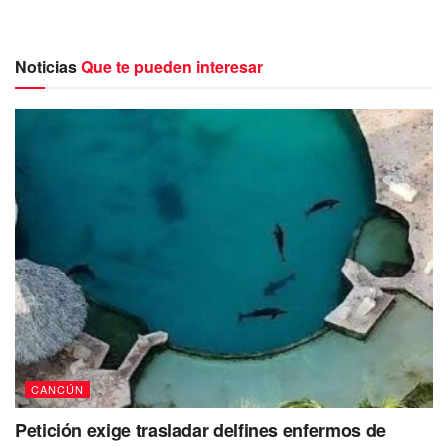
Noticias
Que te pueden interesar
A pesar de los esfuerzos de los paramédicos de la
empresa RIM, quienes acudieron al lugar y lo valoraron, la
víctima lamentablemente ya no contaba con signos vitales.
La presencia de sicarios en la zona ha generado una gran
conmoción, llegando incluso a poner en movimiento a los
agentes de la policía de Quintana Roo, quienes han
intensificado sus labores de búsqueda en un intento de dar
con los presuntos responsables de este ataque armado. A
pesar de los esfuerzos desplegados, hasta el momento no
se ha logrado su captura.
CANCÚN
Petición exige trasladar delfines enfermos de