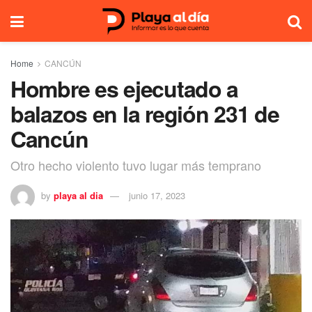
Home
CANCÚN
Hombre es ejecutado a
balazos en la región 231 de
Cancún
Otro hecho violento tuvo lugar más temprano
by
playa al dia
junio 17, 2023