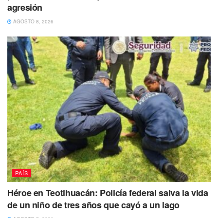
públicos y respetar los marcos legales vigentes.
agresión
AGOSTO 8, 2026
En una reciente entrevista concedida a David Faitelson en
su popular canal de YouTube, Ana Gabriela Guevara
desveló los motivos detrás de la falta de apoyo financiero
de la Conade a las talentosas nadadoras mexicanas.
PAÍS
Durante la conversación, la ex atleta compartió
Héroe en Teotihuacán: Policía federal salva la vida
información exclusiva sobre la polémica que ha envuelto a
de un niño de tres años que cayó a un lago
la federación ya las nadadoras en los últimos meses.