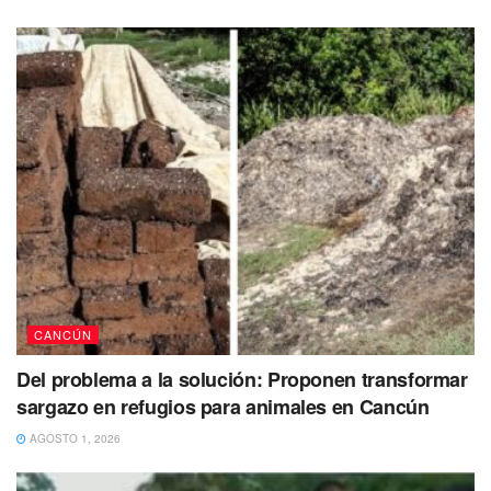
#Entérate
https://t.co/opDUXrNYqa
pic.twitter.com/gbkLmQmPwa
— cancunaldi2 (@cancunaldi2)
June 16,
2023
Se espera que se refuercen las medidas de seguridad en
la zona y se implementen estrategias para prevenir futuros
actos de violencia.
CANCÚN
Del problema a la solución: Proponen transformar
sargazo en refugios para animales en Cancún
AGOSTO 1, 2026