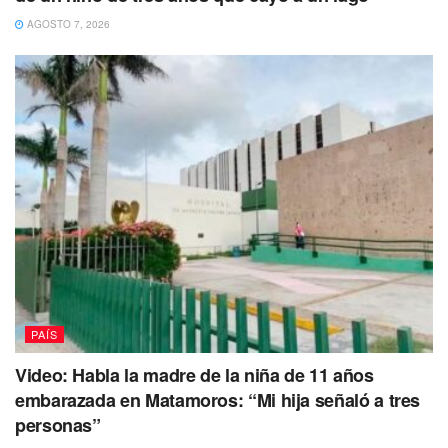
𝘀𝗲 𝗱𝗲𝘀𝗺𝗮𝘆ó 𝘆 𝗻𝗼 𝘃𝗼𝗹𝘃𝗶ó 𝗮 𝗱𝗲𝘀𝗽𝗲𝗿𝘁𝗮𝗿
AGOSTO 7, 2026
#Comenta
#Comparte
#Entérate
https://t.co/BWf6GK6ZC8
— islamujeresaldia (@islamujeresald1)
June 15, 2023
Las redes sociales se han inundado de indignación por
este incidente, y se espera que las autoridades pertinentes
tomen las medidas legales correspondientes para
garantizar que la persona responsable de este acto atroz
sea debidamente sancionada.
PAÍS
Video: Habla la madre de la niña de 11 años
embarazada en Matamoros: “Mi hija señaló a tres
personas”