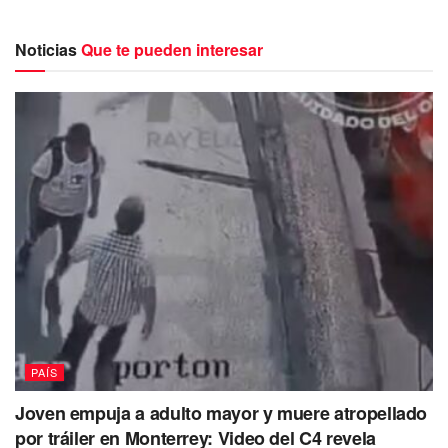
Noticias
Que te pueden interesar
Según Guevara, la negativa a respaldar económicamente
al equipo de Natación Artística no se trata de una cuestión
personal, sino más bien un asunto de índole legal.
La ex atleta explicó que las nadadoras estaban
plenamente conscientes de la situación legal por la que
atraviesa su federación y los requisitos normativos
establecidos para recibir financiamiento.
PAÍS
Como responsable de la Conade, Guevara considera que
Joven empuja a adulto mayor y muere atropellado
debe salvaguardar el uso adecuado de los recursos
por tráiler en Monterrey: Video del C4 revela