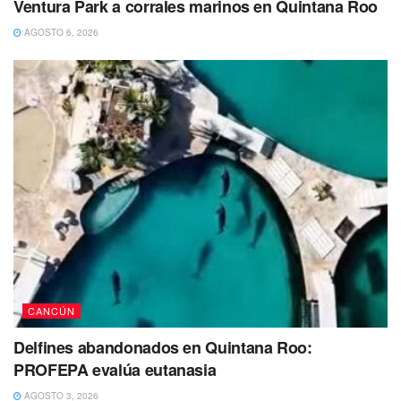
Ventura Park a corrales marinos en Quintana Roo
AGOSTO 6, 2026
Es importante mencionar que este hecho violento se suma
a otro ocurrido horas antes en el fraccionamiento Paseos
del Mar, donde un joven fue asesinado a balazos.
Estas ejecuciones han generado preocupación e inquietud
en la comunidad, ya que representan un aumento en la
violencia en la región.
CANCÚN
#Cancun
𝙇𝙖𝙙𝙧ó𝙣 𝙚𝙨 𝙙𝙚𝙩𝙚𝙣𝙞𝙙𝙤 𝙥𝙤𝙧
Delfines abandonados en Quintana Roo:
𝙘𝙞𝙪𝙙𝙖𝙙𝙖𝙣𝙤𝙨 𝙘𝙪𝙖𝙣𝙙𝙤 𝙖𝙨𝙖𝙡𝙩ó 𝙖 𝙪𝙣𝙖
PROFEPA evalúa eutanasia
𝙢𝙪𝙟𝙚𝙧 𝙚𝙣 𝙡𝙖 𝘾𝙖𝙣𝙘ú𝙣 𝙈𝙖𝙡𝙡
#Comenta
AGOSTO 3, 2026
#Comparte