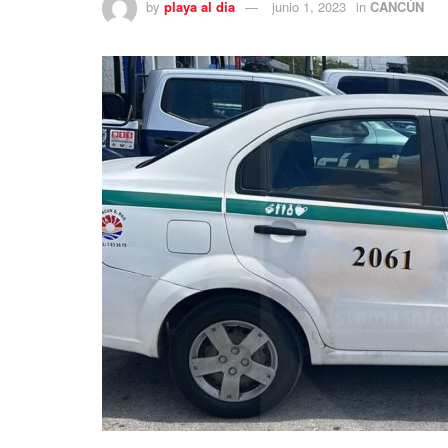
by
playa al dia
junio 1, 2023
in
CANCÚN