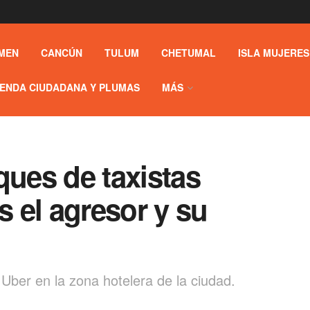
MEN
CANCÚN
TULUM
CHETUMAL
ISLA MUJERES
ENDA CIUDADANA Y PLUMAS
MÁS
ques de taxistas
s el agresor y su
Uber en la zona hotelera de la ciudad.