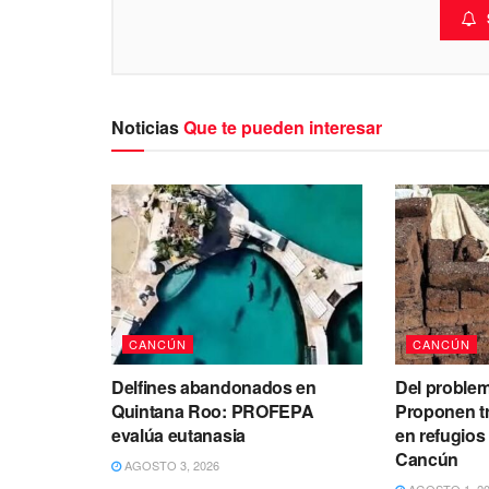
Noticias
Que te pueden interesar
CANCÚN
CANCÚN
Delfines abandonados en
Del problem
Quintana Roo: PROFEPA
Proponen t
evalúa eutanasia
en refugios
Cancún
AGOSTO 3, 2026
AGOSTO 1, 2