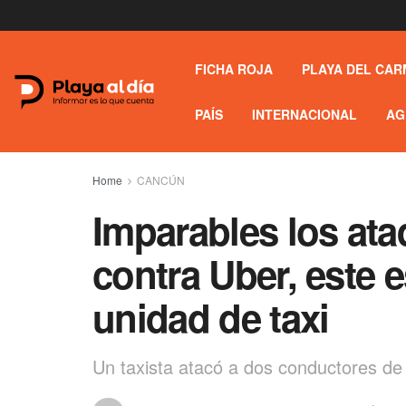
FICHA ROJA
PLAYA DEL CAR
PAÍS
INTERNACIONAL
AG
Home
CANCÚN
Imparables los ata
contra Uber, este e
unidad de taxi
Un taxista atacó a dos conductores de 