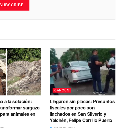
SUBSCRIBE
CANCÚN
a a la solución:
Llegaron sin placas: Presuntos
ransformar sargazo
fiscales por poco son
 para animales en
linchados en San Silverio y
Yalchén, Felipe Carrillo Puerto
026
JULIO 30, 2026