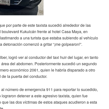
ue por parte de este taxista sucedió alrededor de las
l boulevard Kukulcán frente al hotel Casa Maya, en
, lastimando a una turista que estaba subiendo al vehículo
 la detonación comenzó a gritar “¡me golpearon!”.
r, logró ver al conductor del taxi huir del lugar, en tanto
 el área del abdomen. Posteriormente sucedió un segundo
úmero económico 2061, quien le habría disparado a otro
l de la puerta del conductor.
ó al número de emergencia 911 para reportar lo sucedido,
lograron detener a este agresivo taxista, quien fue
to que las dos víctimas de estos ataques acudieron a esta
te.