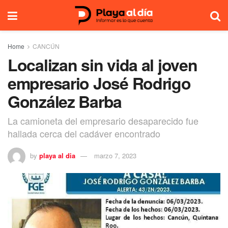
Home
CANCÚN
Localizan sin vida al joven
empresario José Rodrigo
González Barba
La camioneta del empresario desaparecido fue
hallada cerca del cadáver encontrado
by
playa al dia
marzo 7, 2023