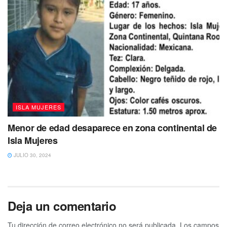
para que el servicio de agua no se encuentra a la altura
que demanda este municipio al que arriba gran cantidad
de turismo a diario.
#Infórmate
En la mesa de trabajo
participaran la Secretaria de Ecología y
Medio Ambiente y el Ayuntamiento de
#IslaMujeres
.
#ComentaYComparte
https://t.co/dRvRU2d9V9
ISLA MUJERES
— islamujeresaldia (@islamujeresald1)
Menor de edad desaparece en zona continental de
March 7, 2023
Isla Mujeres
JULIO 30, 2024
“Estaré vigilante, estaré en una actitud de
exigencia para que se cumpla con el
suministro del vital líquido por parte de esta
empresa”.
Deja un comentario
Atenea Gómez recordó que el Cabildo le concedió la
Tu dirección de correo electrónico no será publicada.
Los campos