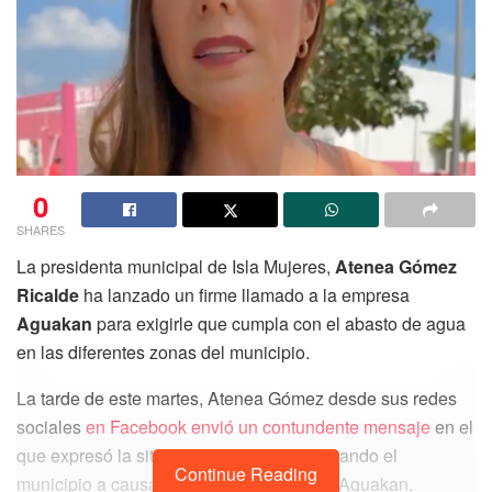
0
SHARES
La presidenta municipal de Isla Mujeres,
Atenea Gómez
Ricalde
ha lanzado un firme llamado a la empresa
Aguakan
para exigirle que cumpla con el abasto de agua
en las diferentes zonas del municipio.
La tarde de este martes, Atenea Gómez desde sus redes
sociales
en Facebook envió un contundente mensaje
en el
que expresó la situación que está atravesando el
Continue Reading
municipio a causa del incumplimiento de Aguakan.