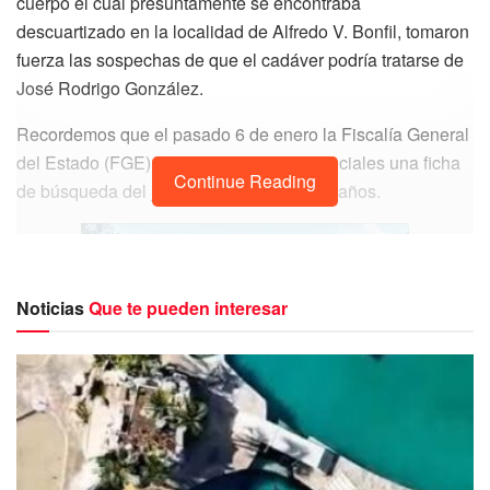
cuerpo el cual presuntamente se encontraba
descuartizado en la localidad de Alfredo V. Bonfil, tomaron
fuerza las sospechas de que el cadáver podría tratarse de
José Rodrigo González.
Recordemos que el pasado 6 de enero la Fiscalía General
del Estado (FGE) publicó en sus redes sociales una ficha
Continue Reading
de búsqueda del joven empresario de 35 años.
Noticias
Que te pueden interesar
La angustia de la familia de Rodrigo González se habría
acrecentado el lunes 6 de marzo, fecha en la que vieron