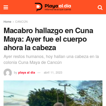
Home
CANCÚN
Macabro hallazgo en Cuna
Maya: Ayer fue el cuerpo
ahora la cabeza
Ayer restos humanos, hoy hallan una cabeza en la
colonia Cuna Maya de Cancún
by
playa al dia
abril 11, 2023