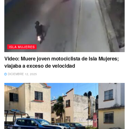
En esta capacitación participaron: El personal de la
Tesorería Municipal, Oficialía Mayor, Contraloría Municipal,
Obras Públicas, Planeación, Jurídico y DIF.
ISLA MUJERES
Video: Muere joven motociclista de Isla Mujeres;
viajaba a exceso de velocidad
DICIEMBRE 12, 2025
A través de esta capacitación el Municipio se encontrará
eficiente de rendir ante la Auditoría Superior del Estado los
informes correspondientes para que el órgano fiscalizador
esté en aptitud de conocer el grado de cumplimiento de los
objetivos, metas y satisfacción de necesidades de Isla
Mujeres.