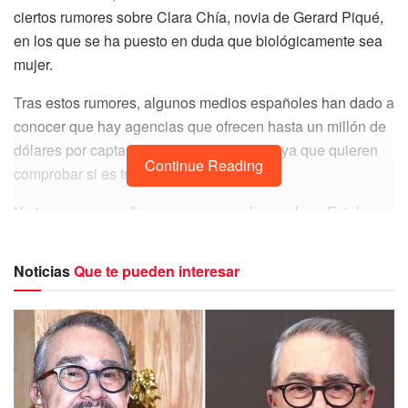
ciertos rumores sobre Clara Chía, novia de Gerard Piqué,
en los que se ha puesto en duda que biológicamente sea
mujer.
Tras estos rumores, algunos medios españoles han dado a
conocer que hay agencias que ofrecen hasta un millón de
dólares por captar a Clara Chía en bikini, ya que quieren
Continue Reading
comprobar si es transgénero o no.
Varias personas afirman que su nombre real era Esteban y
que tras varias cirugías logró convertirse en mujer.
Noticias
Que te pueden interesar