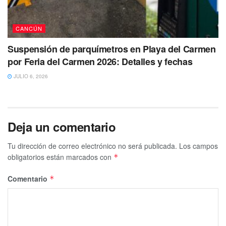
Ante el deceso se presentaron peritos de la Fiscalía
General del Estado quienes recabaron indicios y dieron
CANCÚN
paso a las diligencias correspondientes en la espera del
traslado al Servicio Médico Forense del hoy occiso para
Suspensión de parquímetros en Playa del Carmen
que le sea practicada la necropsia de ley.
por Feria del Carmen 2026: Detalles y fechas
JULIO 6, 2026
Tags:
cabeza
Cancun
Ejecutado
Hallazgo
Deja un comentario
Tu dirección de correo electrónico no será publicada.
Los campos
obligatorios están marcados con
*
Comentario
*