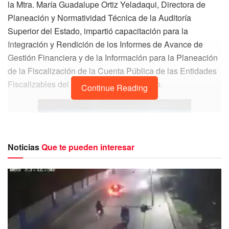
la Mtra. María Guadalupe Ortiz Yeladaqui, Directora de
Planeación y Normatividad Técnica de la Auditoría
Superior del Estado, impartió capacitación para la
Integración y Rendición de los Informes de Avance de
Gestión Financiera y de la Información para la Planeación
de la Fiscalización de la Cuenta Pública de las Entidades
Fiscalizables del Estado de Quintana Roo.
Continue Reading
Noticias
Que te pueden interesar