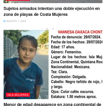
Los trabajos de mejoramiento y embellecimiento de la
Sujetos armados intentan una doble ejecución en
Rueda Medina fueron coordinados por la dirección de
zona de playas de Costa Mujeres
Seguridad Pública y Tránsito que encabeza Lourdes Espín
Alarcón y por la Oficialía Mayor a cargo de Fabiola
AGOSTO 7, 2024
Vicencio.
Tags:
Capacitación
Informes
Isla Mujeres
ISLA MUJERES
Menor de edad desaparece en zona continental de