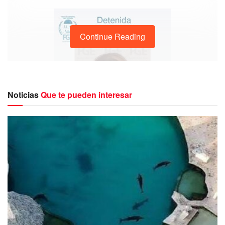
Continue Reading
Noticias
Que te pueden interesar
La diligencia fue realizada por agentes de la Fiscalía
Especializada en
Delitos contra la Salud en su
Modalidad de Narcomenudeo
en colaboración con el
Grupo de Coordinación para la Construcción de Paz y