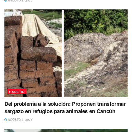
AGOSTO 3, 2026
Royalton de Cancún
El
conductor perteneciente al Sindicato “Andrés
Quintana Roo”
fue atacado a balazos cerca de la
01:00
de la madrugada de este jueves
cuando se encontraba
haciendo sitio
afuera del Hotel Royaltón ubicado en la
Carretera Federal 307
en el límite entre los municipios de
Benito Juárez y Puerto Morelos.
CANCÚN
Del problema a la solución: Proponen transformar
sargazo en refugios para animales en Cancún
AGOSTO 1, 2026
De acuerdo a los testimonios entregados por los
otros