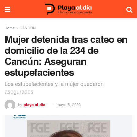
Home
CANCÚN
Mujer detenida tras cateo en
domicilio de la 234 de
Cancún: Aseguran
estupefacientes
Los estupefacientes y la mujer quedaron
asegurados
by
playa al dia
mayo 5, 2023