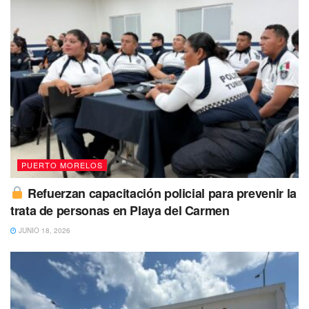
nublado por lapsos
con temperaturas que irán desde los
22°C hasta los 26°C.
Se espera para mañana 0% de probabilidad de lluvias y
que haya una
humedad de 62%, mientras que la
sensación térmica será de 27°C
y una nubosidad de
16%.
PUERTO MORELOS
Refuerzan capacitación policial para prevenir la
trata de personas en Playa del Carmen
JUNIO 18, 2026