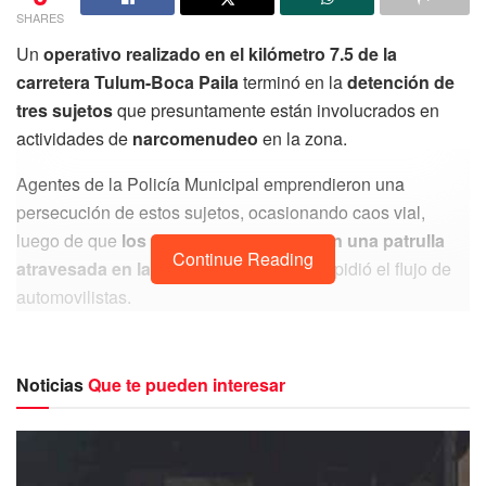
SHARES
Un
operativo realizado en el kilómetro 7.5 de la
carretera Tulum-Boca Paila
terminó en la
detención de
tres sujetos
que presuntamente están involucrados en
actividades de
narcomenudeo
en la zona.
Agentes de la Policía Municipal emprendieron una
persecución de estos sujetos, ocasionando caos vial,
luego de que
los uniformados colocaran una patrulla
Continue Reading
atravesada en la estrecha vía
, lo que impidió el flujo de
automovilistas.
Noticias
Que te pueden interesar