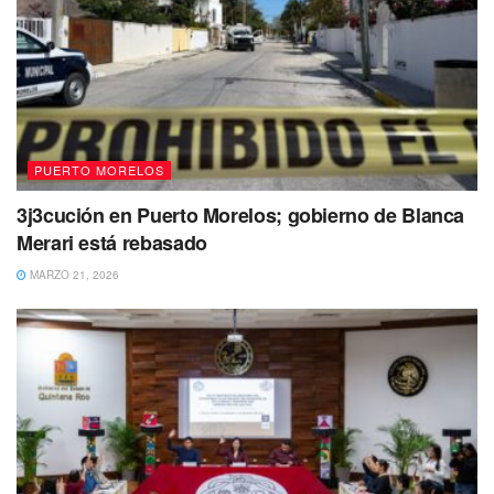
por los escapes de distintos transportes y vehículos, los
cuales conforman un grupo de más de 100 sustancias
químicas diferentes que se forman durante la combustión
incompleta del carbón, petróleo y gasolina, basuras y otras
sustancias orgánicas como tabaco y carne preparada en la
parrilla.
PUERTO MORELOS
3j3cución en Puerto Morelos; gobierno de Blanca
Merari está rebasado
MARZO 21, 2026
Los HAP pueden combinarse con partículas ultra finas de
polvo (UFP) y volverse más contaminantes y peligrosas.