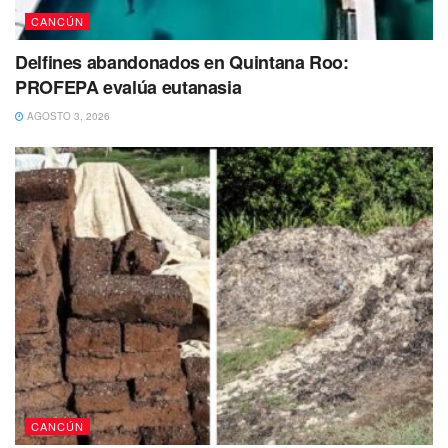
CANCÚN
Delfines abandonados en Quintana Roo:
PROFEPA evalúa eutanasia
AGOSTO 3, 2026
El lugar fue procesado por peritos de diversas
especialidades, quienes levantaron los indicios para
incorporarlos a la carpeta iniciada por fiscales
especializados.
Como parte de este operativo
quedó detenida María “P”,
quien fue turnada a la Fiscalía Especializada en Delitos
contra la Salud
en su Modalidad de Narcomenudeo, para
el deslinde de responsabilidades en el término jurídico
correspondiente.
CANCÚN