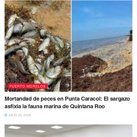
Se espera una
temperatura promedio de 25°C.
Pese a
lapsos nublados prevalecerá el día caluroso hasta llegar a
los 26°C y una sensación térmica de 27°C.
PUERTO MORELOS
Mortandad de peces en Punta Caracol: El sargazo
asfixia la fauna marina de Quintana Roo
JULIO 23, 2026
A detalle para
Puerto Morelos se espera un cielo medio