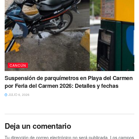
inmediaciones,
se debe recordar que el hecho más
conocido y sonado fue el que se suscitó
en agosto del
año pasado, cuando una familia de origen
venezolano
que se hospedaba en el lugar, f
ue baleada
en el estacionamiento y terminó con la vida del hijo
menor días después.
CANCÚN
Suspensión de parquímetros en Playa del Carmen
por Feria del Carmen 2026: Detalles y fechas
JULIO 6, 2026
Deja un comentario
Tu dirección de correo electrónico no será publicada.
Los campos