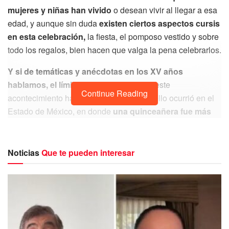
mujeres y niñas han vivido
o desean vivir al llegar a esa
edad, y aunque sin duda
existen ciertos aspectos cursis
en esta celebración,
la fiesta, el pomposo vestido y sobre
todo los regalos, bien hacen que valga la pena celebrarlos.
Y si de temáticas y anécdotas en los XV años
hablamos, el límite es el cielo
, pues en este
Continue Reading
acontecimiento hay de todo, muestra de ello ocurrió en el
Estado de México, en donde
una quinceañera fue más
allá, y en lugar de llegar a la misa a bordo de una
limosina, lo hizo arriba de un tráiler.
Noticias
Que te pueden interesar
@roxxy_kamargo7
Lo que me tocó ver hoy
#quinceañera
#atodoloqueda
#teamcoloreslatinos
♬ sonido
original – CUMBIA PARA TODOS