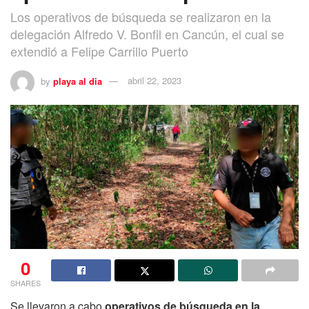
Los operativos de búsqueda se realizaron en la
delegación Alfredo V. Bonfil en Cancún, el cual se
extendió a Felipe Carrillo Puerto
by
playa al dia
abril 22, 2023
0
SHARES
Se llevaron a cabo
operativos de búsqueda en la