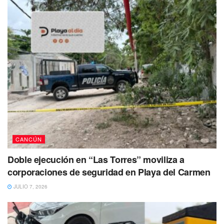
Si tienes información de su paradero, sus familiares y
autoridades agradecería mucho que por favor te
comuniques al 984 873 0163.
También se busca a: José Juan Ramos
Jiménez
José Juan Ramos Jiménez de 42 años fue vista por última
vez por sus familiares el pasado 15 de abril en Felipe
Carrillo Puerto, Quintana Roo.
CANCÚN
Doble ejecución en “Las Torres” moviliza a
corporaciones de seguridad en Playa del Carmen
JULIO 7, 2026