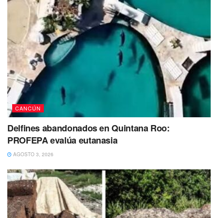
Luego de encontrar a las tres personas en flagrancia, los
agentes policiacos se aproximaron a ellos realizándole a
través del altoparlante un llamado para que estos
detuvieran su actividad sin embargo,
haciendo caso
omiso los tres intentaron darse a la fuga a bordo del
presunto taxi.
CANCÚN
Delfines abandonados en Quintana Roo:
PROFEPA evalúa eutanasia
AGOSTO 3, 2026
Fue en ese momento que los policías cerraron el paso a la
unidad logrando la captura de estos.
Tras lograr que se detuvieran, le fue