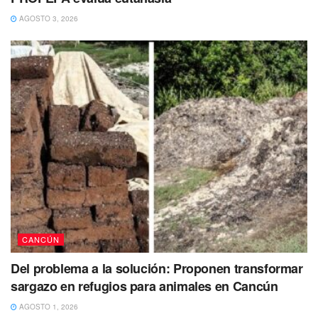
Si tienes información de su paradero, sus familiares y
AGOSTO 3, 2026
autoridades agradecería mucho que por favor te
comuniques al 998 881 7150 Ext. 2130.
También se busca a: Liam Oliver Chiclin
Pool
Liam Oliver Chiclin Pool de 10 años fue visto por última
vez por sus familiares el pasado 16 de junio de 2022 en
Playa del Carmen, Quintana Roo.
CANCÚN
Del problema a la solución: Proponen transformar
sargazo en refugios para animales en Cancún
AGOSTO 1, 2026