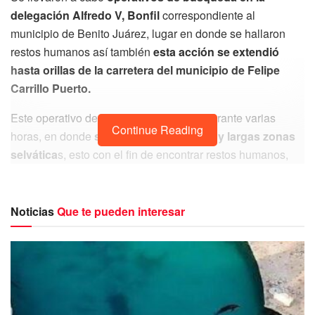
delegación Alfredo V, Bonfil
correspondiente al
municipio de Benito Juárez, lugar en donde se hallaron
restos humanos así también
esta acción se extendió
hasta orillas de la carretera del municipio de Felipe
Carrillo Puerto.
Este operativo de búsqueda se realizó durante varias
Continue Reading
horas, en donde
se recorrieron veredas y largas zonas
selvática
s, esto con el fin de encontrar restos humanos,
para ello
se contó con la participación de la Fiscalía
Especializada en Desaparición Forzada de Personas y
Desaparición Cometida por Particulares.
Noticias
Que te pueden interesar