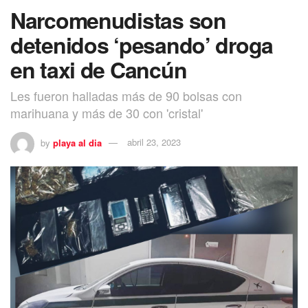
Narcomenudistas son
detenidos ‘pesando’ droga
en taxi de Cancún
Les fueron halladas más de 90 bolsas con
marihuana y más de 30 con 'cristal'
by
playa al dia
abril 23, 2023