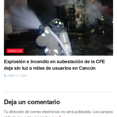
Al momento de desaparecer vestía una camisa blanca,
pantalón de mezclilla azul y tenis blancos con franjas roja.
Si tienes información de su paradero, sus familiares y
autoridades agradecería mucho que por favor te
comuniques al 83 83 50050 ext.1132.
CANCÚN
Explosión e incendio en subestación de la CFE
deja sin luz a miles de usuarios en Cancún
JUNIO 17, 2026
Deja un comentario
Tu dirección de correo electrónico no será publicada.
Los campos