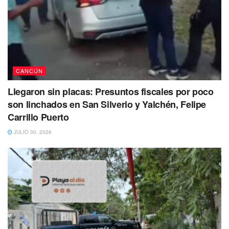
también quedó bajo el resguardo de las autoridades luego
de ser levantado con una grúa para ser llevado al corralón.
Ahora, las tres personas ya se encuentran a disposición de
la Fiscalía General del Estado quien se encargará de
determinar su situación jurídica.
CANCÚN
Llegaron sin placas: Presuntos fiscales por poco
son linchados en San Silverio y Yalchén, Felipe
Carrillo Puerto
JULIO 30, 2026