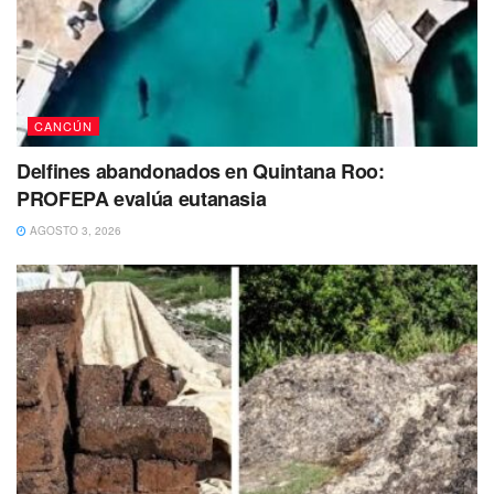
localizada, de tal forma que se ha activado una ficha de
búsqueda en la Fiscalía General del Estado (FGE).
CANCÚN
Delfines abandonados en Quintana Roo:
PROFEPA evalúa eutanasia
AGOSTO 3, 2026
Mide 70 centímetros aproximadamente de estatura, es de
complexión delgada, tez morena, tiene cabello largo, color