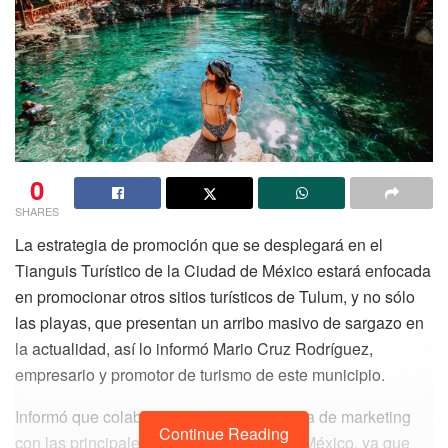
0
SHARES
La estrategia de promoción que se desplegará en el
Tianguis Turístico de la Ciudad de México estará enfocada
en promocionar otros sitios turísticos de Tulum, y no sólo
las playas, que presentan un arribo masivo de sargazo en
la actualidad, así lo informó Mario Cruz Rodríguez,
empresario y promotor de turismo de este municipio.
Informó que colaborarán en una estrategia de marketing
Continue Reading
con las principales agencias de viaje de México, ya que