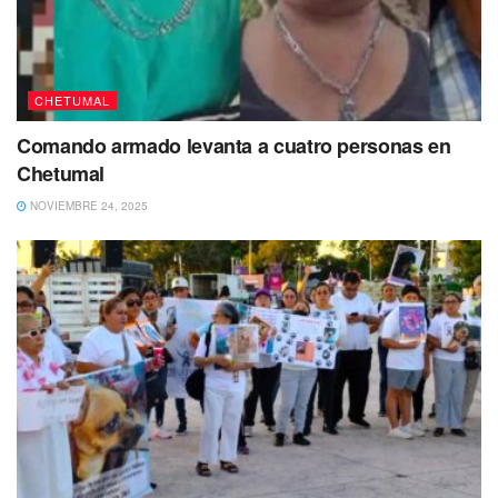
CHETUMAL
Comando armado levanta a cuatro personas en
Chetumal
NOVIEMBRE 24, 2025
Mencionaron además que la necesidad de un patrimonio,
ha obligado a miles de familias a vivir en condiciones
precarias en estos asentamientos irregulares y algunas
cuentan con un difícil acceso, por lo que demandan
servicios básicos como pavimentación, alumbrado público
y agua potable, de los que han carecido por alrededor de