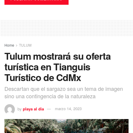
Home
TULUM
Tulum mostrará su oferta
turística en Tianguis
Turístico de CdMx
Descartan que el sargazo sea un tema de imagen
sino una contingencia de la naturaleza
by
playa al dia
marzo 14, 2023