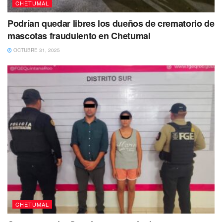
CHETUMAL
Podrían quedar libres los dueños de crematorio de
Tan solo en Othón P. Blanco y de acuerdo a las
mascotas fraudulento en Chetumal
estadísticas de la propia Sedatus, existen 14 colonias
OCTUBRE 31, 2025
irregulares como San Fernando, Los Palomos, Ciudad
Dzion, Ruby I, Santa Onoria, Mayab, Cordobés y Paraíso,
donde hay una población de 5 mil 640 familias que no
tienen viviendas dignas y menos servicios básicos.
También te puede interesar Leer
CHETUMAL