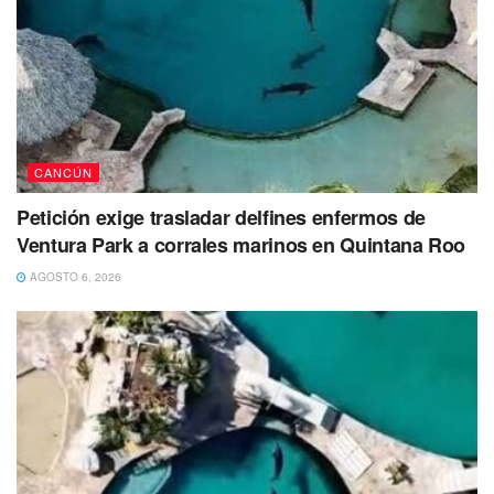
Mide 1.78 metros aproximadamente de estatura, es de
complexión delgada, tez morena, tiene cabello medio
largo, color oscuro y lacio. Tiene un peso aproximado de
75 kilos.
CANCÚN
Si tienes información de su paradero, sus familiares y
Petición exige trasladar delfines enfermos de
autoridades agradecerían mucho que por favor te
Ventura Park a corrales marinos en Quintana Roo
comuniques 9848730163.
AGOSTO 6, 2026
También se busca a Génesis Villamil Mogo
Génesis Villamil Mogo de 6 años fue vista por última vez
por sus familiares el pasado 8 de marzo de 2023 en
Bacalar, Quintana Roo.
La menor fue reportada como desaparecida el 10 de marzo
de 2023. Hasta el momento se presume como persona no