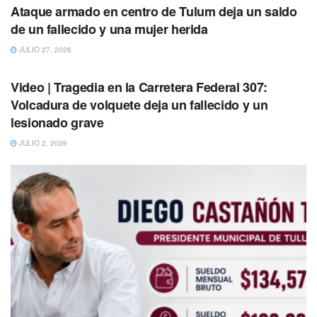
de tal manera que hay segmentos de cenotes, bienestar,
Ataque armado en centro de Tulum deja un saldo
cultura y gastronomía que se puede promocionar.
de un fallecido y una mujer herida
Además precisó que el Tianguis Turístico de México se va
JULIO 27, 2026
TULUM
a celebrar en la semana del 26 al 29 de marzo, por lo que
Video | Tragedia en la Carretera Federal 307:
ya están preparados para asistir con una fuerza muy
Volcadura de volquete deja un fallecido y un
importante con los empresarios de Tulum.
lesionado grave
JULIO 2, 2026