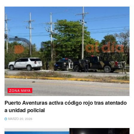
Si tienes información de su paradero, sus familiares y
autoridades agradecerían mucho que por favor te
comuniques al
998 881 7150 Ext. 2130
.
También se busca a: Nancy Marlene Arreguín
Navarro
Nancy Marlene Arreguín Navarro de 36 años
de edad
fue vista por última vez por sus familiares el 25 de junio de
2023, por sus familiares en
Cancún
, Quintana Roo.
ZONA MAYA
Puerto Aventuras activa código rojo tras atentado
a unidad policial
MARZO 20, 2026