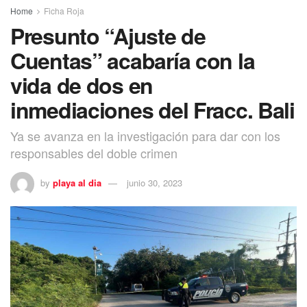
Home
Ficha Roja
Presunto “Ajuste de
Cuentas” acabaría con la
vida de dos en
inmediaciones del Fracc. Bali
Ya se avanza en la investigación para dar con los
responsables del doble crimen
by
playa al dia
junio 30, 2023