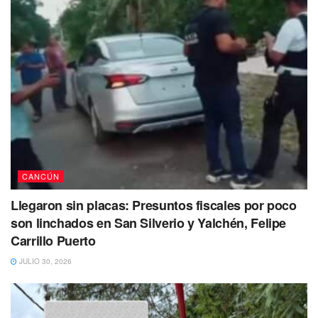
autoridades agradecerían mucho que por favor te
comuniques al
9838350050 Ext. 1132
.
También se busca a: Guillermo Arreaga y
Arreaga
Guillermo Arreaga y Arreaga de 29 años
de edad fue
visto por última vez por sus familiares el 19 de junio de
2023, por sus familiares en
Cancún
, Quintana Roo.
CANCÚN
Llegaron sin placas: Presuntos fiscales por poco
son linchados en San Silverio y Yalchén, Felipe
Carrillo Puerto
JULIO 30, 2026