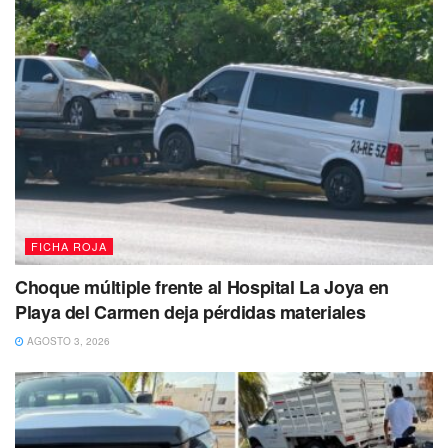
𝗲𝗻 𝗹𝗶𝗯𝗲𝗿𝘁𝗮𝗱 𝗰𝗼𝗻𝗱𝗶𝗰𝗶𝗼𝗻𝗮𝗹 𝗽𝗼𝗿 el delito de
𝗻𝗮𝗿𝗰𝗼𝗺𝗲𝗻𝘂𝗱𝗲𝗼, cabe hacer mención que el joven
𝗿𝗲𝗰𝗶𝗲𝗻𝘁𝗲𝗺𝗲𝗻𝘁𝗲 𝗵𝗮𝗯í𝗮 𝗲𝘀𝘁𝗮𝗱𝗼 𝘀𝘂𝗷𝗲𝘁𝗼 𝗮 𝘁𝗿𝗲𝘀
𝗽𝗿𝗼𝗰𝗲𝘀𝗼𝘀 𝗽𝗲𝗻𝗮𝗹𝗲𝘀 𝗽𝗼𝗿 𝗲𝗹 𝗺𝗶𝘀𝗺𝗼 𝗱𝗲𝗹𝗶𝘁𝗼 relacionado
con los narcóticos.
FICHA ROJA
Choque múltiple frente al Hospital La Joya en
Playa del Carmen deja pérdidas materiales
AGOSTO 3, 2026