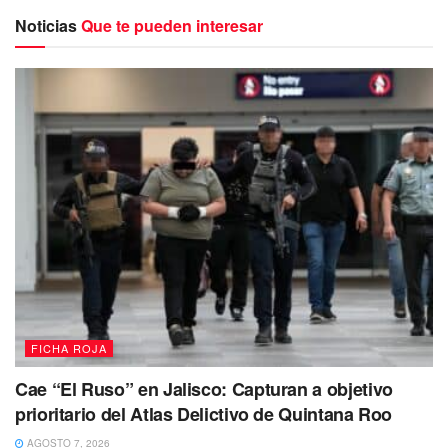
Noticias
Que te pueden interesar
El hallazgo tuvo lugar pocos minutos después de las seis
de la mañana, revelando una intensa movilización por
parte de las autoridades locales. Así mismo, la Fiscalía
General del Estado (FGE) se realiza las investigaciones
pertinentes para esclarecer los hechos y determinar los
responsables del crimen.
Una de las víctimas sería un hombre de edad
avanzada,
quien aparentemente habría estado sometido a
un brutal grado de violencia sin precedentes.
FICHA ROJA
Cae “El Ruso” en Jalisco: Capturan a objetivo
prioritario del Atlas Delictivo de Quintana Roo
AGOSTO 7, 2026