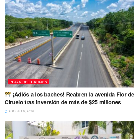
#Entérate
Motociclistas se estrellaron contra
ventanas de cristal de una farmacia; ras el
impacto, las turistas resultaron lesionadas
con los pedazos de cristales.
https://t.co/0NSaGcHHT4
#Comparte
pic.twitter.com/SpJifyhHkS
— playaaldia (@playaaldia)
September 6,
2022
PLAYA DEL CARMEN
¡Adiós a los baches! Reabren la avenida Flor de
Ciruelo tras inversión de más de $25 millones
AGOSTO 6, 2026
“Llovía y cada vez que había lluvia se inundaba la planta