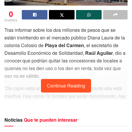
0
SHARES
Tras informar sobre los dos millones de pesos que se
están invirtiendo en el mercado público Diana Laura de la
colonia Colosio de
Playa del Carmen
, el secretario de
Desarrollo Económico de Solidaridad,
Raúl Aguilar
, dio a
conocer que podrían quitar las concesiones de locales a
quienes no les den uso o los den en renta, toda vez que
eso no es válido.
Continue Reading
“De cajón está al 50 por ciento porque la planta alta está
inactiva. Hay como 70 locales que están funcionando, hay
que regularizar quienes han transferido sus derechos, y
notificar a quienes no lo están abriendo, quién haga caso
omiso haremos el procedimiento para revocar la concesión
Noticias
Que te pueden interesar
e ir viendo, no se puede rentar, pero en los casos de