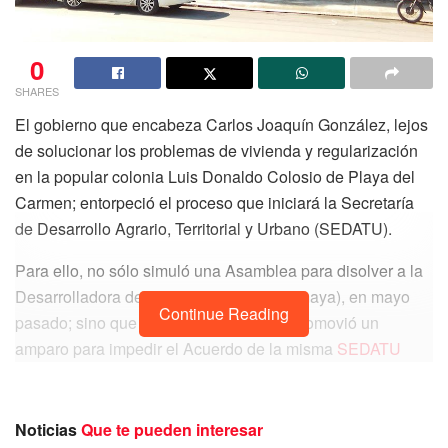
0
SHARES
El gobierno que encabeza Carlos Joaquín González, lejos
de solucionar los problemas de vivienda y regularización
en la popular colonia Luis Donaldo Colosio de Playa del
Carmen; entorpeció el proceso que iniciará la Secretaría
de Desarrollo Agrario, Territorial y Urbano (SEDATU).
Para ello, no sólo simuló una Asamblea para disolver a la
Desarrolladora de la Riviera Maya (Derimaya), en mayo
Continue Reading
pasado; sino que a través de la misma promovió un
amparo para impedir el Acuerdo de la misma
SEDATU
mediante el cual “se reincorpora al dominio pleno de la
Nación en calidad de terreno nacional, la superficie
restante de las 1,200 hectáreas cedidas gratuitamente por
Noticias
Que te pueden interesar