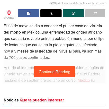
OMS pide tomar medidas ante viruela del mono
0
SHARES
El 28 de mayo se dio a conocer el primer caso de
viruela
del mono
en México, una enfermedad de origen africano
que causaría revuelo entre la población mundial por el tipo
de lesiones que causa en la piel de quien es infectado,
hoy a 5 meses de la llegada del virus al país, ya son más
de 700 casos confirmados.
Acorde al Informe Técnico de vigilancia epidemiológica de
Continue Reading
viruela símica emitido por la Secretaría de Salud Federal,
hasta el 5 de septiembre del año en curso,
México
ha
acumulado un total de 788 casos de viruela del mono,
mismo que han sido confirmados a través de las pruebas
realizadas por el Instituto de Diagnóstico y Referencia
Noticias
Que te pueden interesar
Epidemiológicos (InDRE).