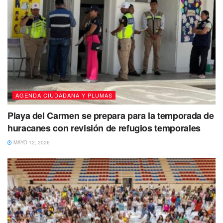
aparecen las lesiones en la piel.
¿Cuál es el tratamiento?
El protocolo para su tratamiento se enfoca en aliviar los
síntomas del cuadro de malestar general, con la toma de
antiinflamatorios para los dolores de cabeza y paracetamol
en el caso de presentar fiebre.
AGENDA CIUDADANA Y PLUMAS
Playa del Carmen se prepara para la temporada de
huracanes con revisión de refugios temporales
MAYO 12, 2026