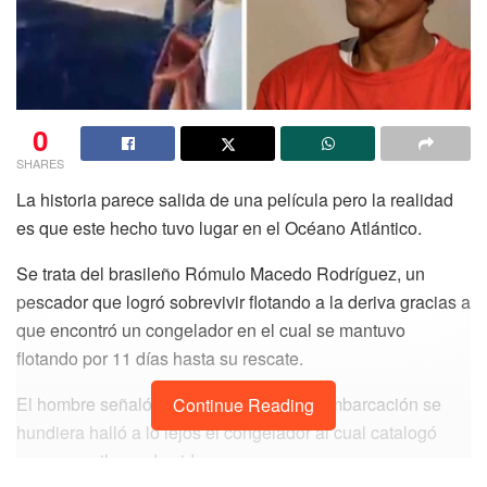
0
SHARES
La historia parece salida de una película pero la realidad
es que este hecho tuvo lugar en el Océano Atlántico.
Se trata del brasileño Rómulo Macedo Rodríguez, un
pescador que logró sobrevivir flotando a la deriva gracias a
que encontró un congelador en el cual se mantuvo
flotando por 11 días hasta su rescate.
El hombre señaló que luego de que su embarcación se
Continue Reading
hundiera halló a lo lejos el congelador al cual catalogó
como su milagro de vida.