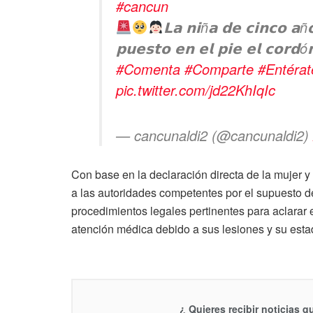
#cancun
𝗟𝗮 𝗻𝗶ñ𝗮 𝗱𝗲 𝗰𝗶𝗻𝗰𝗼 𝗮ñ
𝗽𝘂𝗲𝘀𝘁𝗼 𝗲𝗻 𝗲𝗹 𝗽𝗶𝗲 𝗲𝗹 𝗰𝗼𝗿𝗱ó
#Comenta
#Comparte
#Entérat
pic.twitter.com/jd22KhIqIc
— cancunaldi2 (@cancunaldi2)
Con base en la declaración directa de la mujer y
a las autoridades competentes por el supuesto del
procedimientos legales pertinentes para aclarar e
atención médica debido a sus lesiones y su estad
¿ Quieres recibir noticias 