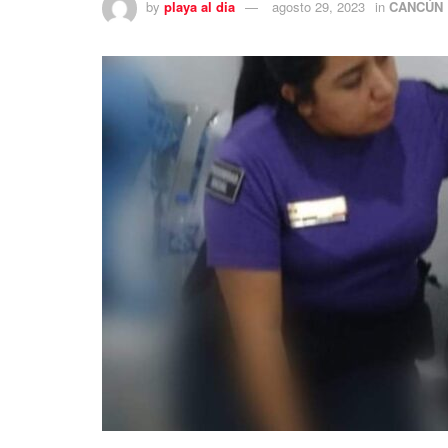
by
playa al dia
agosto 29, 2023
in
CANCÚN