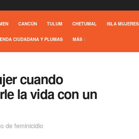
MEN
CANCÚN
TULUM
CHETUMAL
ISLA MUJERES
ENDA CIUDADANA Y PLUMAS
MÁS
ujer cuando
rle la vida con un
o de feminicidio