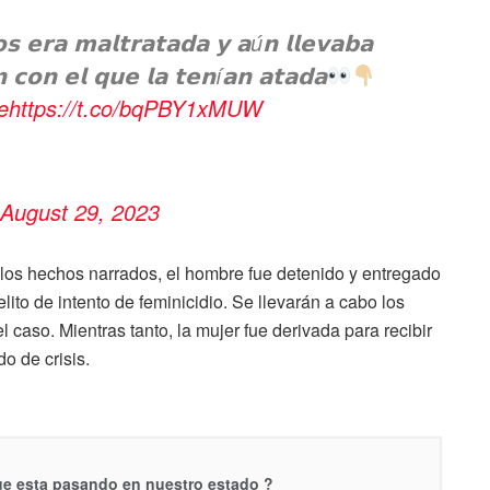
𝘀 𝗲𝗿𝗮 𝗺𝗮𝗹𝘁𝗿𝗮𝘁𝗮𝗱𝗮 𝘆 𝗮ú𝗻 𝗹𝗹𝗲𝘃𝗮𝗯𝗮
 𝗰𝗼𝗻 𝗲𝗹 𝗾𝘂𝗲 𝗹𝗮 𝘁𝗲𝗻í𝗮𝗻 𝗮𝘁𝗮𝗱𝗮
e
https://t.co/bqPBY1xMUW
August 29, 2023
 los hechos narrados, el hombre fue detenido y entregado
ito de intento de feminicidio. Se llevarán a cabo los
l caso. Mientras tanto, la mujer fue derivada para recibir
o de crisis.
que esta pasando en nuestro estado ?