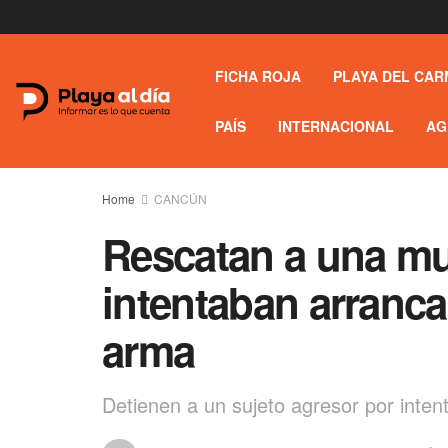
FICHA ROJA
PLAYA DEL CAR
PAÍS
INTERNACIONAL
AG
Home
CANCÚN
Rescatan a una m
intentaban arranca
arma
Detienen a un sujeto agresor por intent