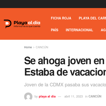
FICHA ROJA
PLAYA DEL CAR
PAÍS
INTERNACIONAL
AG
Home
CANCÚN
Se ahoga joven en 
Estaba de vacaci
Joven de la CDMX pasaba sus vacaci
by
playa al dia
abril 11, 2023
in
CANCÚN