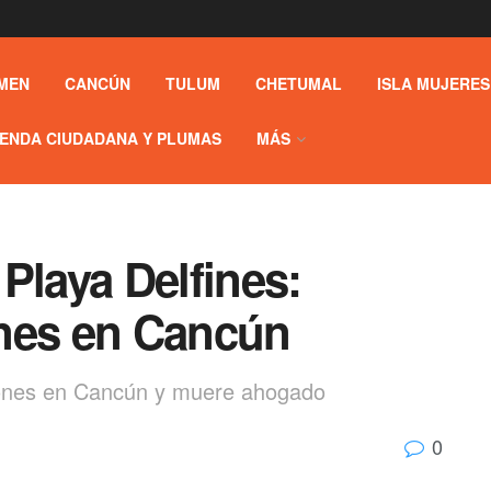
MEN
CANCÚN
TULUM
CHETUMAL
ISLA MUJERES
ENDA CIUDADANA Y PLUMAS
MÁS
Playa Delfines:
ones en Cancún
ones en Cancún y muere ahogado
0