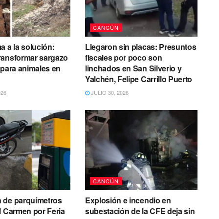
CANCÚN
a a la solución:
Llegaron sin placas: Presuntos
ransformar sargazo
fiscales por poco son
 para animales en
linchados en San Silverio y
Yalchén, Felipe Carrillo Puerto
026
JULIO 30, 2026
CANCÚN
 de parquímetros
Explosión e incendio en
l Carmen por Feria
subestación de la CFE deja sin