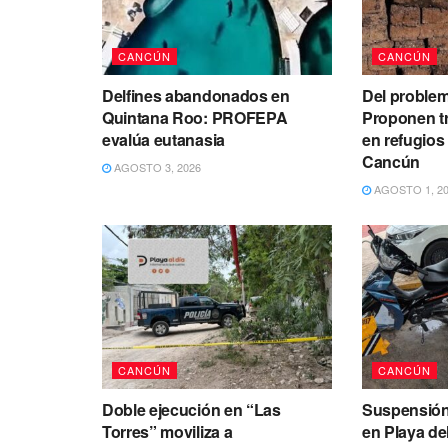
CANCÚN
CANCÚN
Delfines abandonados en
Del problem
Quintana Roo: PROFEPA
Proponen t
evalúa eutanasia
en refugios
Cancún
AGOSTO 3, 2026
AGOSTO 1, 2
CANCÚN
CANCÚN
Doble ejecución en “Las
Suspensión
Torres” moviliza a
en Playa de