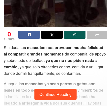
0
SHARES
Sin duda l
as mascotas nos provocan mucha felicidad
al compartir grandes momentos
de compañía, de apoyo
y sobre todo de lealtad
, ya que no nos piden nada a
cambio,
ya que sólo ofrecerles cariño, comida y un lugar
donde dormir tranquilamente, se conforman.
Aunque
las mascotas ya sean perros o gatos son
leales en todo sentido con sus dueños
y miembros de
Continue Reading
la familia en la que habitan,
en ocasiones hasta ha
llegado a arriesgar la vida por sus dueños.
Hay otras
ocasiones en las que hacen travesuras que nos