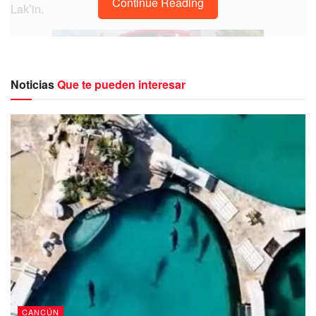
Continue Reading
Lak’in.
Noticias
Que te pueden interesar
Cuando los encargados del lugar se percataron de lo que
ocurría, de inmediato dieron paso a la evacuación del
personal y de los clientes.
El reporte llegó al número de emergencias 911, arribando
en pronta reacción los elementos de bomberos quienes
lograron controlar la situación para que no pasaron a
mayores.
CANCÚN