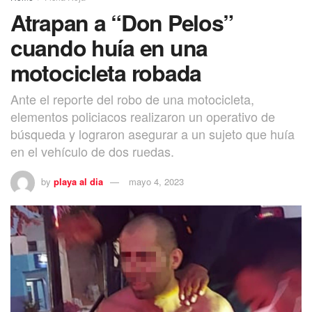
Atrapan a “Don Pelos”
cuando huía en una
motocicleta robada
Ante el reporte del robo de una motocicleta,
elementos policiacos realizaron un operativo de
búsqueda y lograron asegurar a un sujeto que huía
en el vehículo de dos ruedas.
by
playa al dia
mayo 4, 2023