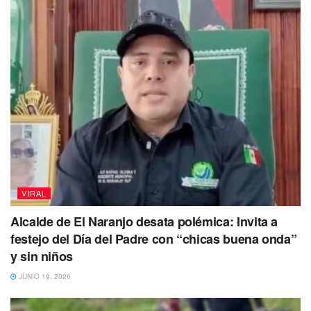
transformar las energías de tantas personas,
porque
eso es justo lo que hacen, toman las energías negativas y
las transforman.
Es por esta razón que los dueños de
gatos viven por más tiempo y con menos estrés en sus
vidas.
VIRAL
Alcalde de El Naranjo desata polémica: Invita a
festejo del Día del Padre con “chicas buena onda”
y sin niños
JUNIO 19, 2026