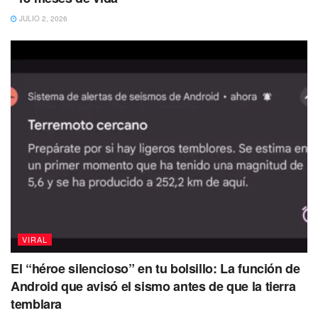
JULIO 2, 2026
VIRAL
El “héroe silencioso” en tu bolsillo: La función de
Android que avisó el sismo antes de que la tierra
temblara
La misión espiritual de nuestros gatos