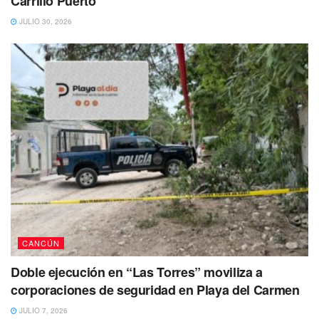
Carrillo Puerto
local de comida que se ubica justo frente al Palacio
antiguo, solo dejó pérdidas materiales y nada más que
JULIO 30, 2026
lamentar.
CANCÚN
Doble ejecución en “Las Torres” moviliza a
corporaciones de seguridad en Playa del Carmen
JULIO 7, 2026