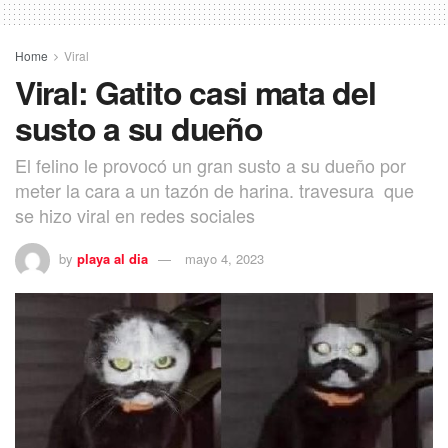
Home
Viral
Viral: Gatito casi mata del
susto a su dueño
El felino le provocó un gran susto a su dueño por
meter la cara a un tazón de harina. travesura que
se hizo viral en redes sociales
by
playa al dia
mayo 4, 2023