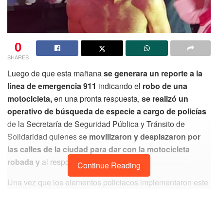
0
SHARES
Luego de que esta mañana
se generara un reporte a la
línea de emergencia 911
indicando el
robo de una
motocicleta,
en una pronta respuesta,
se realizó un
operativo de búsqueda de especie a cargo de policías
de la Secretaría de Seguridad Pública y Tránsito de
Solidaridad quienes s
e movilizaron y desplazaron por
las calles de la ciudad para dar con la motocicleta
robada y
al responsable de sustraerla.
Continue Reading
Una vez que los elementos policiacos implementaron este
operativo de búsqueda,
rápidamente lograron visualizar
a la motocicleta reportada como robada, la cual