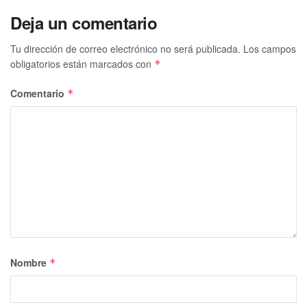
confía siempre en el criterio de tu gato,
él siempre ve
Deja un comentario
cosas que tú no puedes.
Tu dirección de correo electrónico no será publicada.
Los campos
Te puede interesar Leer
obligatorios están marcados con
*
Comentario
*
Nombre
*