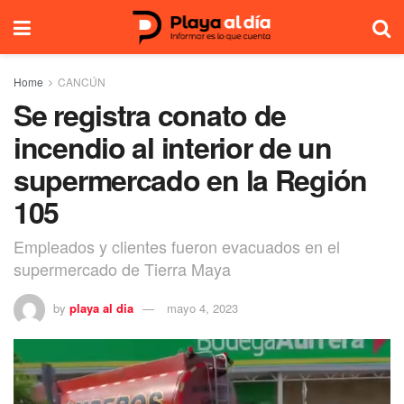
Home
CANCÚN
Se registra conato de
incendio al interior de un
supermercado en la Región
105
Empleados y clientes fueron evacuados en el
supermercado de Tierra Maya
by
playa al dia
mayo 4, 2023