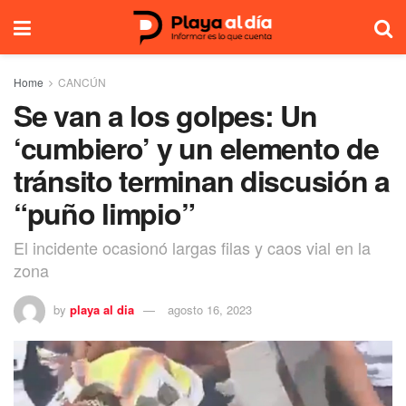
Home
CANCÚN
Se van a los golpes: Un
‘cumbiero’ y un elemento de
tránsito terminan discusión a
“puño limpio”
El incidente ocasionó largas filas y caos vial en la
zona
by
playa al dia
agosto 16, 2023