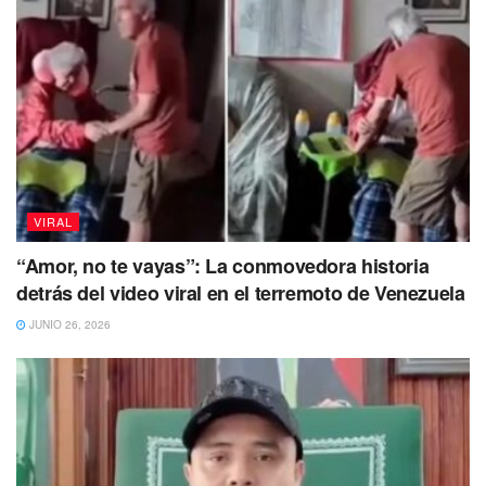
suerte en este juego mecánico
tendrán que ir al parque
de
diversiones de Carowinds ubicado
entre Carolina del
Norte y Carolina del Sur, Estados Unidos.
VIRAL
“Amor, no te vayas”: La conmovedora historia
detrás del video viral en el terremoto de Venezuela
JUNIO 26, 2026
Red Force:
La marca de automóviles del
‘Cavallino
Rampante’,
no se quedó atrás en
temas de