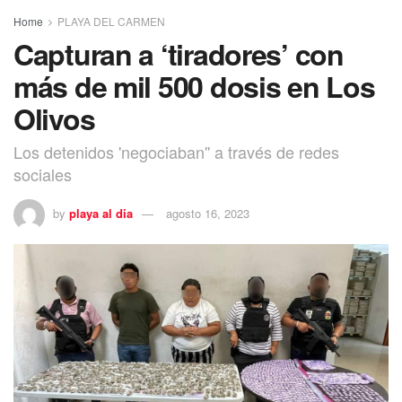
Home
PLAYA DEL CARMEN
Capturan a ‘tiradores’ con
más de mil 500 dosis en Los
Olivos
Los detenidos 'negociaban'' a través de redes
sociales
by
playa al dia
agosto 16, 2023