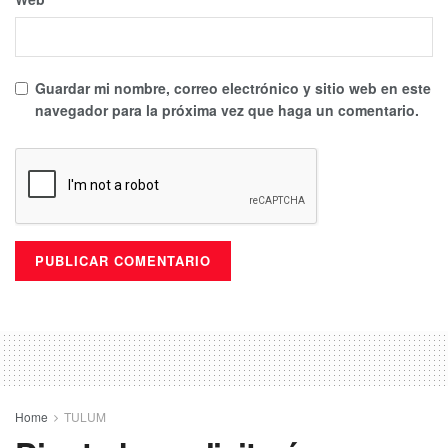
emociones
fuertes, tendrán que experimentar
subirse a
una de estas atracciones y qué mejor si es en el Día
Internacional de la Montaña Rusa.
Guardar mi nombre, correo electrónico y sitio web en este
Puedes volver a Leer
navegador para la próxima vez que haga un comentario.
Home
TULUM