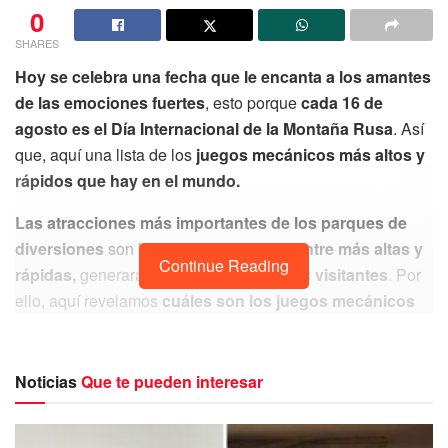
0
SHARES
Hoy se celebra una fecha que le encanta a los amantes
de las emociones fuertes
, esto porque
cada 16 de
agosto es el Día Internacional de la Montaña Rusa
. Así
que, aquí una lista de los
juegos mecánicos más altos y
rápidos que hay en el mundo.
Las atracciones más importantes de los parques de
diversiones
son las montañas rusas y,
entre más altas y
Continue Reading
rápidas,
generarán
mayor interés en los visitantes
. Por
ello, aquí revelamos
cuáles son los juegos mecánicos
que seguramente llamarán la atención.
Noticias
Que te pueden interesar