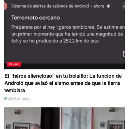
visitantes podrán experimentar
una larga diversión, ya
que
el recorrido dura más de tres minutos.
VIRAL
El “héroe silencioso” en tu bolsillo: La función de
Android que avisó el sismo antes de que la tierra
temblara
Fury 325:
Esta montaña rusa
tiene un nombre peculiar
JUNIO 27, 2026
que hace alusión a su carácter,
pues es una de las más
altas del mundo,
con 99 metros de altura y en tan solo
3.25 segundos alcanza una velocidad de 200
kilómetros
por hora. Eso sí,
quienes quieran probar