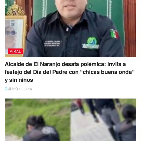
entretenimiento para turistas,
ya que en su parque
temático
Ferrari Land, en Barcelona, España,
tienen una
montaña rusa de 112 metros de altura,
que va a una
velocidad de
180 kilómetros por hora en cinco
segundos.
VIRAL
Alcalde de El Naranjo desata polémica: Invita a
festejo del Día del Padre con “chicas buena onda”
y sin niños
JUNIO 19, 2026