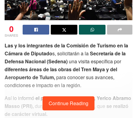
0
SHARES
Las y los integrantes de la Comisión de Turismo en la
Cámara de Diputado
s, solicitarán a la
Secretaría de la
Defensa Nacional (Sedena)
una visita específica por
diferentes áreas de las obras del Tren Maya y del
Aeropuerto de Tulum,
para conocer sus avances,
condiciones e impacto en la región.
Así lo informó
el presidente de la misma, Yerico Abramo
Continue Reading
Masso (PRI),
durante su reunión plenaria, que
se realizó
de carácter virtual.