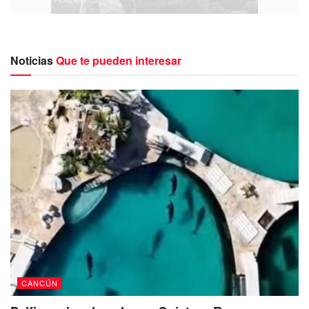
Noticias
Que te pueden interesar
Al descender del vehículo, el conductor atacó a los
oficiales, quienes pidieron refuerzos debido a su estado de
embriaguez y al olor a marihuana que emanaba de la
unidad.
El conductor, afiliado a TTE, enfrenta
cargos por daños y lesiones tras agredir
a un oficial en el bulevar Luis Donaldo
Colosio.
CANCÚN