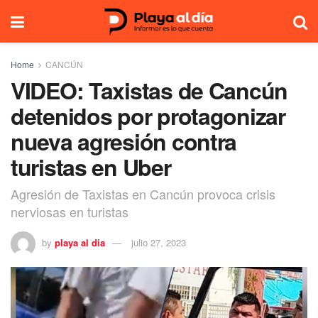
Home
CANCÚN
VIDEO: Taxistas de Cancún
detenidos por protagonizar
nueva agresión contra
turistas en Uber
Agresión de Taxistas en Cancún provoca crisis
nerviosas en turistas
by
playa al dia
julio 27, 2023