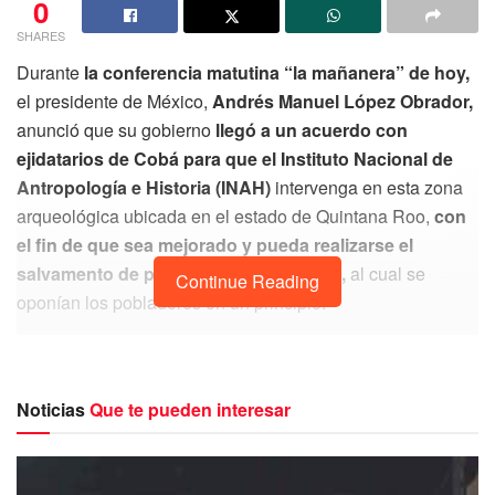
0
SHARES
Durante
la conferencia matutina “la mañanera” de hoy,
el presidente de México,
Andrés Manuel López Obrador,
anunció que su gobierno
llegó a un acuerdo con
ejidatarios de Cobá para que el Instituto Nacional de
Antropología e Historia (INAH)
intervenga en esta zona
arqueológica ubicada en el estado de Quintana Roo,
con
el fin de que sea mejorado y pueda realizarse el
salvamento de piezas correspondiente,
al cual se
Continue Reading
oponían los pobladores en un principio.
De igual manera
el titular del INAH, Diego Prieto
Hernández destacó
que en breve se iniciarán los trabajos
de
restauración y salvamento en la zona arqueológica
Noticias
Que te pueden interesar
de Cobá,
que se incorpora al
Programa de Mejoramiento
de Zonas Arqueológicas (Promeza).