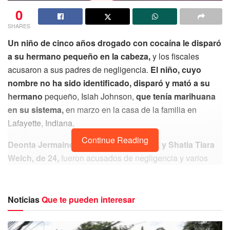
0
SHARES
Un niño de cinco años drogado con cocaína le disparó
a su hermano pequeño en la cabeza,
y los fiscales
acusaron a sus padres de negligencia.
El niño, cuyo
nombre no ha sido identificado, disparó y mató a su
hermano
pequeño, Isiah Johnson,
que tenía marihuana
en su sistema,
en marzo en la casa de la familia en
Lafayette, Indiana.
Continue Reading
Deonta Jermaine Johnson, de 27 años, y Shatia Tiara
Welch, de 24,
fueron acusados de negligencia y varios
cargos por drogas después de que la policía irrumpió
en su propiedad.
Los fiscales dicen que
el pequeño
Isiah, de 16 meses, murió de una herida de bala en la
Noticias
Que te pueden interesar
cabeza
y tenía marihuana en la sangre, mientras que su
hermano mayor, quien le disparó, dio positivo por