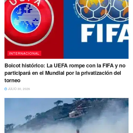
INTERNACIONAL
Boicot histórico: La UEFA rompe con la FIFA y no
participará en el Mundial por la privatización del
torneo
Johnson también enfrenta un cargo de obstrucción de
JULIO 30, 2026
la justicia
por sacar marihuana del apartamento antes de
que llegara la policía después del tiroteo.
Las imágenes
de vigilancia lo captaron colocando una bolsa
en un
automóvil después del tiroteo:
la policía registró el
vehículo y encontró marihuana.