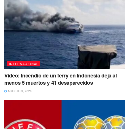
disparado
antes de admitir que la madre de los niños,
Welch, tenía un arma en la propiedad.
Welch confirmó que
era dueña del arma, pero le dijo a la
policía que generalmente la guardaba bajo llave
en una
caja debajo de su cama,
pero que había perdido un
segundo juego de llaves.
La policía encontró un
arma en
la caja fuerte debajo de una cama,
pero también
encontró
un arma en el cajón de un vestido
en la
INTERNACIONAL
propiedad.
Video: Incendio de un ferry en Indonesia deja al
menos 5 muertos y 41 desaparecidos
AGOSTO 3, 2026