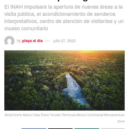
El INAH impulsará la apertura de nuevas áreas a la
visita pública, el acondicionamiento de senderos
interpretativos, centro de atención de visitantes y un
museo comunitario
by
playa al dia
julio 27, 2023
Aerial Drone Above Coba Ruins Yucatan Peninsula Mexico Ceremonial Mesoamerican
Zone