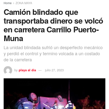
Home
ZONA MAYA
Camión blindado que
transportaba dinero se volcó
en carretera Carrillo Puerto-
Muna
La unidad blindada sufrió un desperfecto mecánico
y perdió el control y termino volcada a un costado
de la carretera
by
playa al dia
julio 27, 2023