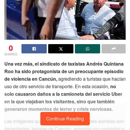
0
SHARES
Una vez más, el sindicato de taxistas Andrés Quintana
Roo ha sido protagonista de un preocupante episodio
de violencia en Cancún,
agrediendo a turistas que hacían
uso de otro servicio de transporte. En esta ocasión,
no
solo causaron daños a la camioneta del servicio Uber
en la que viajaban los visitantes, sino que también
generaron momentos de terror y crisis nerviosas.
Continue Reading
Las imágenes que se han difundido en redes sociales son
impactantes: taxistas de Cancún, armados con pedradas y