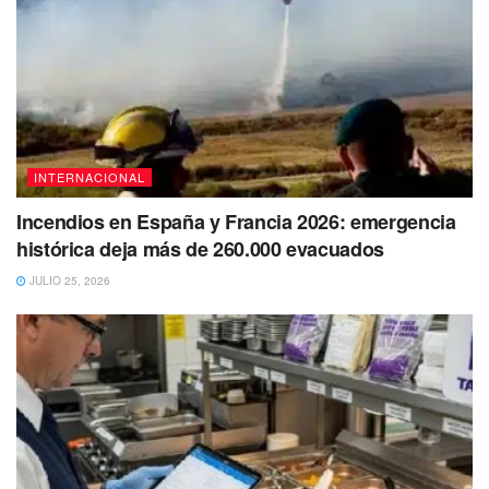
Los oficiales también
encontraron 93 pastillas de
fentanilo, cocaína, marihuana y otras drogas
dentro del
apartamento
cuando lo registraron tras la tragedia.
Tanto Welch como Johnson fueron arrestados
el 24 de
julio, y la madre de los niños publicó en las redes
sociales cuánto extrañaba a Isiah.
INTERNACIONAL
“Ojalá el cielo tuviera horas de visita porque
Incendios en España y Francia 2026: emergencia
Isiah, te extraño sin falta un día”, dijo su
histórica deja más de 260.000 evacuados
madre Shatia en una publicación del 3 de
julio en Facebook. “Te extraño tanto que lo
JULIO 25, 2026
dejaré todo solo para abrazarte de nuevo y
decirte que te amo solo para olerte más
tiempo qué es la vida sin ti”.
Los padres de Isiah enfrentan entre 20 y 40 años de
prisión
y una multa de 10 mil dólares en relación con los
cargos por negligencia grave.
También han sido
acusados ​​de conspiración para cometer tráfico de