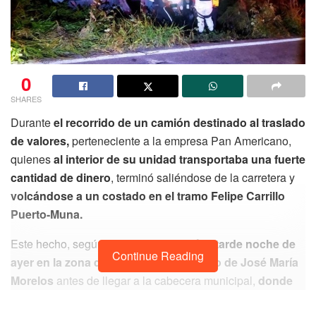
0
SHARES
Durante
el recorrido de un camión destinado al traslado
de valores,
perteneciente a la empresa Pan Americano,
quienes
al interior de su unidad transportaba una fuerte
cantidad de dinero
, terminó saliéndose de la carretera y
volcándose a un costado en el tramo Felipe Carrillo
Puerto-Muna.
Este hecho, según se informó
ocurrió la tarde noche de
Continue Reading
ayer en la zona de curvas del municipio de José María
Morelos
antes de llegar a la cabecera municipal,
donde
se presume que la unidad blindada
sufrió un