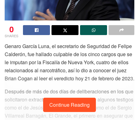
0
SHARES
Genaro García Luna, el secretario de Seguridad de Felipe
Calderón, fue hallado culpable de los cinco cargos que se
le imputan por la Fiscalía de Nueva York, cuatro de ellos
relacionados al narcotráfico, así lo dio a conocer el juez
Brian Cogan al leer el veredicto hoy 21 de febrero de 2023.
Después de más de dos días de deliberaciones en los que
solicitaron extractos de los testimonios de algunos testigos
Continue Reading
como el de Jesús El Rey Zambada, así como el de Sergio
Villarreal Barragán, El Grande, el primero en asegurar que
García Luna estaba en la nómina del cártel de Sinaloa,
entre otros, los 12 miembros del jurado alcanzaron un