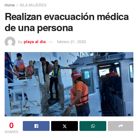
Home
ISLA MUJERES
Realizan evacuación médica
de una persona
by
playa al dia
febrero 21, 2023
0
SHARES