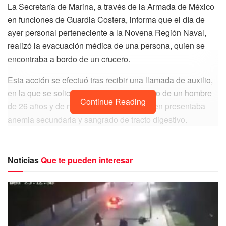
La Secretaría de Marina, a través de la Armada de México
en funciones de Guardia Costera, informa que el día de
ayer personal perteneciente a la Novena Región Naval,
realizó la evacuación médica de una persona, quien se
encontraba a bordo de un crucero.
Esta acción se efectuó tras recibir una llamada de auxilio,
en la que se solicitó apoyo para el traslado de un hombre
Continue Reading
de 26 años y de nacionalidad filipina, quien presentaba
anemia secundaria y sangrado de tracto digestivo.
Noticias
Que te pueden interesar