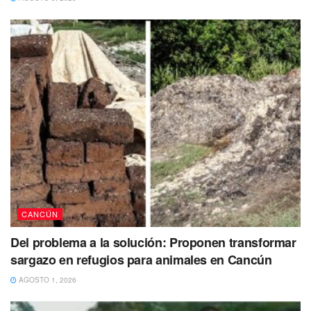
Más sangre en Cancún pese al Carnaval
Cabe recordar que la violencia ha incrementado
exponencialmente durante los últimos meses en la ciudad
de Cancún, dónde las balaceras y ataques armados
directos se han vuelto “el pan de cada”.
Tan solo en el fin de semana que acaba de terminar,
tuvieron lugar varios ataques en los que se perdieron
varias vidas.
CANCÚN
Del problema a la solución: Proponen transformar
sargazo en refugios para animales en Cancún
AGOSTO 1, 2026