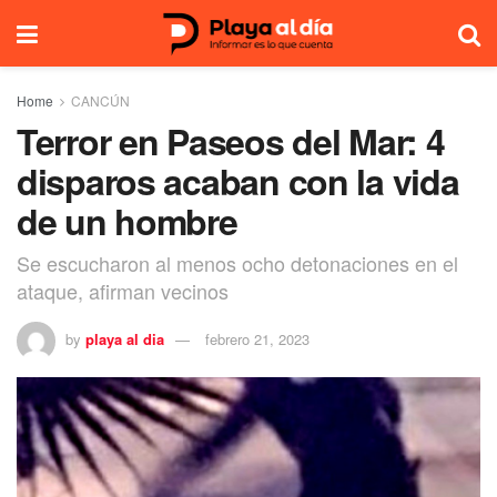
Home
CANCÚN
Terror en Paseos del Mar: 4
disparos acaban con la vida
de un hombre
Se escucharon al menos ocho detonaciones en el
ataque, afirman vecinos
by
playa al dia
febrero 21, 2023