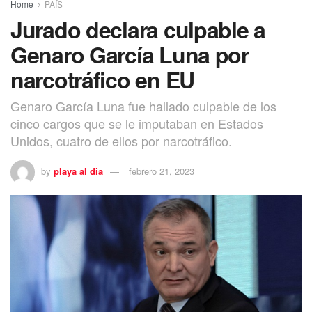
Home
PAÍS
Jurado declara culpable a
Genaro García Luna por
narcotráfico en EU
Genaro García Luna fue hallado culpable de los
cinco cargos que se le imputaban en Estados
Unidos, cuatro de ellos por narcotráfico.
by
playa al dia
febrero 21, 2023