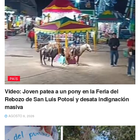
criminal.
PAÍS
Video: Joven patea a un pony en la Feria del
Rebozo de San Luis Potosí y desata indignación
masiva
AGOSTO 6, 2026
El testimonio de El Grande no fue el único en el que se
involucró a García Luna con Arturo Beltrán Leyva, ya que
el expolicía federal Francisco Cañedo Zavaleta aseguró